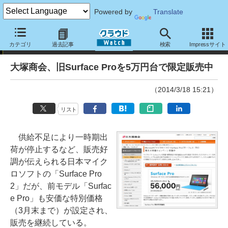
Powered by
Translate
やじうまクラウド Watch
カテゴリ
過去記事
検索
Impressサイト
大塚商会、旧Surface Proを5万円台で限定販売中
（2014/3/18 15:21）
リスト
供給不足により一時期出
荷が停止するなど、販売好
調が伝えられる日本マイク
ロソフトの「Surface Pro
2」だが、前モデル「Surfac
e Pro」も安価な特別価格
（3月末まで）が設定され、
販売を継続している。