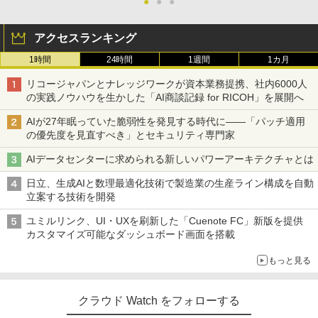
●
●
●
アクセスランキング
1時間
24時間
1週間
1カ月
リコージャパンとナレッジワークが資本業務提携、社内6000人
の実践ノウハウを生かした「AI商談記録 for RICOH」を展開へ
AIが27年眠っていた脆弱性を発見する時代に――「パッチ適用
の優先度を見直すべき」とセキュリティ専門家
AIデータセンターに求められる新しいパワーアーキテクチャとは
日立、生成AIと数理最適化技術で製造業の生産ライン構成を自動
立案する技術を開発
ユミルリンク、UI・UXを刷新した「Cuenote FC」新版を提供
カスタマイズ可能なダッシュボード画面を搭載
もっと見る
クラウド Watch をフォローする