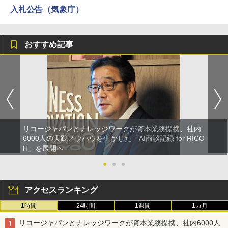
入札公告（気象庁）
おすすめ記事
リコージャパンとナレッジワークが資本業務提携、社内
6000人の実践ノウハウを生かした「AI商談記録 for RICO
H」を展開へ
●
●
●
アクセスランキング
1時間
24時間
1週間
1カ月
リコージャパンとナレッジワークが資本業務提携、社内6000人