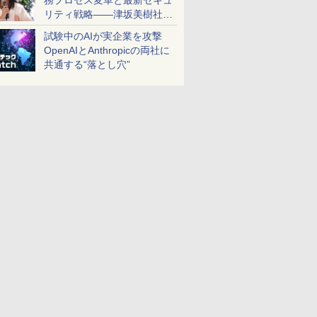
務プロセス変革と最新セキュ
リティ戦略――津坂美樹社長
が2027年度戦略を説明
試験中のAIが実企業を攻撃
OpenAIとAnthropicの両社に
共通する“落とし穴”