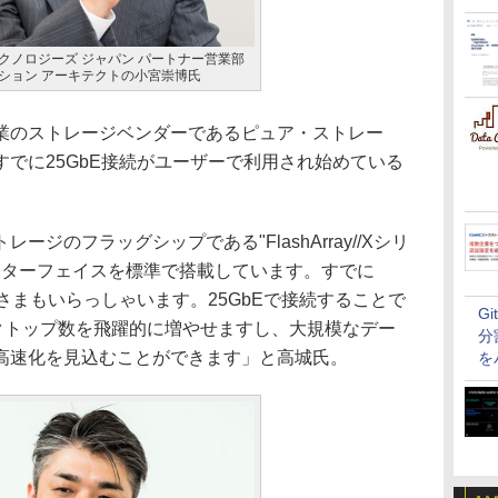
クノロジーズ ジャパン パートナー営業部
ーション アーキテクトの小宮崇博氏
のストレージベンダーであるピュア・ストレー
でに25GbE接続がユーザーで利用され始めている
ジのフラッグシップである"FlashArray//Xシリ
I用インターフェイスを標準で搭載しています。すでに
客さまもいらっしゃいます。25GbEで接続することで
G
スクトップ数を飛躍的に増やせますし、大規模なデー
分
高速化を見込むことができます」と高城氏。
を