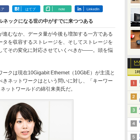
ェア
はてブ
note
LinkedIn
トルネックになる世の中がすでに来つつある
進むなか、データ量が今後も増加する一方である
ータを収容するストレージを、そしてストレージを
してその変化に対応させていくべきか――。頭を悩
。
1
在10Gigabit Ethernet（10GbE）が主流と
べきネットワークはという問いに対し、「キーワー
、ネットワールドの綿引来美氏だ。