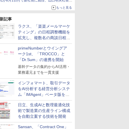
氏が8月1日付で新社長に就任、山口明夫社長は
会長へ
もっと見る
新記事
ラクス、「楽楽メールマーケ
ティング」の日程調整機能を
拡充し、複数名の商談日程調
整を効率化
primeNumberとウイングア
ーク1st、「TROCCO」と
「Dr.Sum」の連携を開始
基幹データの集約からAI活用・
業務還元までを一貫支援
インフォマート、取引データ
をAI分析する経営分析システ
ム「IMAgent」ベータ版を提
供
日立、生成AIと数理最適化技
術で製造業の生産ライン構成
を自動立案する技術を開発
Sansan、「Contract One」