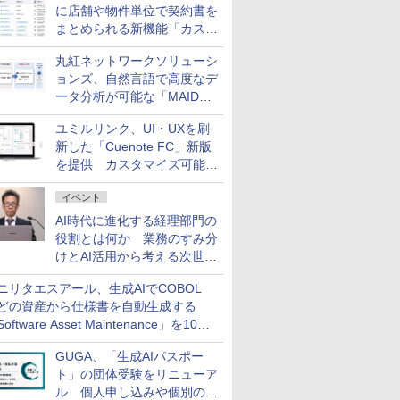
に店舗や物件単位で契約書を
まとめられる新機能「カスタ
ム契約ツリー」を追加
丸紅ネットワークソリューシ
ョンズ、自然言語で高度なデ
ータ分析が可能な「MAIDOA
AI ASSIST」を9月より提供
ユミルリンク、UI・UXを刷
新した「Cuenote FC」新版
を提供 カスタマイズ可能な
ダッシュボード画面を搭載
イベント
AI時代に進化する経理部門の
役割とは何か 業務のすみ分
けとAI活用から考える次世代
ファイナンス戦略
ニリタエスアール、生成AIでCOBOL
どの資産から仕様書を自動生成する
oftware Asset Maintenance」を10月
発売
GUGA、「生成AIパスポー
ト」の団体受験をリニューア
ル 個人申し込みや個別の支