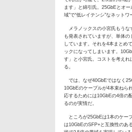
ます」と綿引氏。25GbEとオ
域”で“低レイテンシ”なネット
メラノックスの小宮氏もうなずく。「P
も発表されていますが、単体のド
しています。それを4本まとめて
ックになってしまいます。10G
す」と小宮氏。コストを考えれば
る。
では、なぜ40GbEではなく25
10GbEのケーブルが4本束ねら
応するためには10GbEの4倍
るのが実情だ。
ところが25GbEは1本のケー
は10GbEのSFP+と互換性のあ