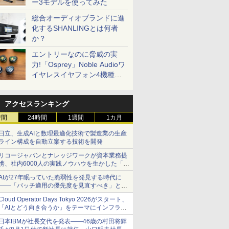
ー3モデルを使ってみた
総合オーディオブランドに進
化するSHANLINGとは何者
か？
エントリーなのに脅威の実
力!「Osprey」Noble Audioワ
イヤレスイヤフォン4機種を
一気に聴く
アクセスランキング
時間
24時間
1週間
1カ月
日立、生成AIと数理最適化技術で製造業の生産
ライン構成を自動立案する技術を開発
リコージャパンとナレッジワークが資本業務提
携、社内6000人の実践ノウハウを生かした「AI
商談記録 for RICOH」を展開へ
AIが27年眠っていた脆弱性を発見する時代に
――「パッチ適用の優先度を見直すべき」とセ
キュリティ専門家
Cloud Operator Days Tokyo 2026がスタート、
「AIとどう向き合うか」をテーマにインフラ運
用の知見を集約
日本IBMが社長交代を発表――46歳の村田将輝