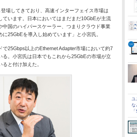
Gen4）も登場してきており、高速インターフェイス市場は
ています。日本においてはまだまだ10GbEが主流
や中国のハイパースケーラー、つまりクラウド事業
に25GbEを導入し始めています」と小宮氏。
bps以上のEthernet Adapter市場において約7
る。小宮氏は日本でもこれから25GbEの市場が立
いると付け加えた。
ユ
な
「S
に