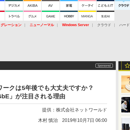
イグレーション
ニューノーマル
Windows Server
クラウド
ハード
トピック
ストレージ（HW）
オープンソース
SaaS
標的型
ント
ワークは5年後でも大丈夫ですか？
5GbE」が注目される理由
提供：
株式会社ネットワールド
木村 慎治
2019年10月7日 06:00