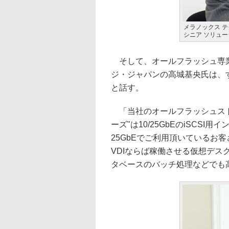
メラノックス テ
シニア ソリュ
そして、オールフラッシュ専業
ジ・ジャパンの高城基央氏は、す
と話す。
「当社のオールフラッシュストレー
ーズ"は10/25GbEのiSCS
25GbEでご利用頂いているお
VDIならば稼働させる仮想デ
タベースのバッチ処理などでも