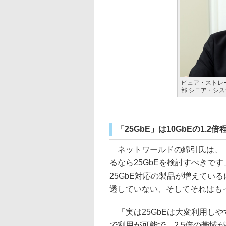
ピュア・ストレ
部 シニア・シ
「25GbE」は10GbEの1.
ネットワールドの綿引氏は、「
るなら25GbEを検討すべきで
25GbE対応の製品が増えてい
透していない、そしてそれはも
「実は25GbEは大変利用しやす
で利用が可能で、2.5倍の帯域