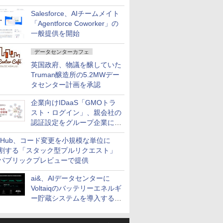
払いなどに対応
Salesforce、AIチームメイト
「Agentforce Coworker」の
一般提供を開始
データセンターカフェ
英国政府、物議を醸していた
Truman醸造所の5.2MWデー
タセンター計画を承認
企業向けIDaaS「GMOトラ
スト・ログイン」、親会社の
認証設定をグループ企業に展
開できる新機能を提供
itHub、コード変更を小規模な単位に
割する「スタック型プルリクエスト」
パブリックプレビューで提供
ai&、AIデータセンターに
Voltaiqのバッテリーエネルギ
ー貯蔵システムを導入する計
画を発表