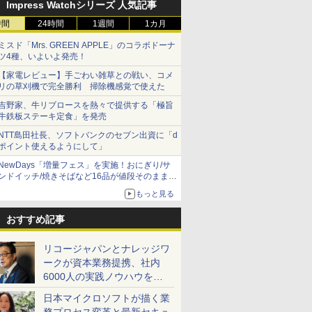
Impress Watchシリーズ 人気記事
時間
24時間
1週間
1カ月
ミスド「Mrs. GREEN APPLE」のコラボドーナ
ツ4種、いよいよ発売！
【家電レビュー】手ごわい雑草との戦い、コメ
リの草刈機で完全勝利 掃除機感覚で使えた
吉野家、牛リブロースを熱々で提供する「極旨
牛鉄板ステーキ定食」を発売
NTT島田社長、ソフトバンクのセブン出資に「d
ポイント使えるようにして」
NewDays「増量フェス」を実施！おにぎり/サ
ンドイッチ/焼きそばなど16品が値段そのままで
ボリュームアップ
もっと見る
おすすめ記事
リコージャパンとナレッジワ
ークが資本業務提携、社内
6000人の実践ノウハウを生
かした「AI商談記録 for
日本マイクロソフトが描く業
RICOH」を展開へ