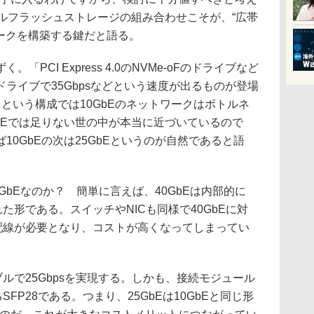
ールフラッシュストレージの組み合わせこそが、“広帯
ワークを構築する鍵だと語る。
CI Express 4.0のNVMe-oFのドライブなど
ライブで35Gbpsなどという速度が出るものが登場
という構成では10GbEのネットワークはボトルネ
bEでは足りない世の中が本当に近づいているので
10GbEの次は25GbEというのが自然であると語
GbEなのか？ 簡単に言えば、40GbEは内部的に
れた形である。スイッチやNICも同様で40GbEに対
の配線が必要となり、コストが高くなってしまってい
ブルで25Gbpsを実現する。しかも、接続モジュール
るSFP28である。つまり、25GbEは10GbEと同じ形