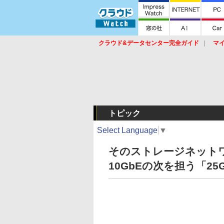
クラウド&データセンター完全ガイド
マ
サービス
セキュリティ
ネットワーク
スイッチ
ルータ
導入事例
イベ
トピック
Select Language
▼
そのストレージネット
10GbEの次を担う「2