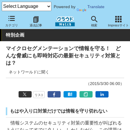
Powered by
Translate
クラウド Watch
セキュリティ
マルウェア対策
カテゴリ
過去記事
検索
Impressサイト
特別企画
マイクロセグメンテーションで情報を守る！ ど
んな脅威にも即時対応の最新セキュリティ対策と
は？
ネットワールドに聞く
（2015/3/30 06:00）
リスト
もはや入り口対策だけでは情報を守り切れない
情報システムのセキュリティ対策の重要性が叫ばれる
ようになってすでに久しい。しかしながら、この課題は