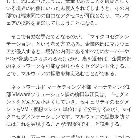
して、先に述べたように、安全であることを前提として
いる境界の内側にいったん侵入されてしまうと、その内
部では端末間での自由なアクセスが可能となり、マルウ
ェアの拡散を見逃してしまうことになる。
そこで有効な手だてとなるのが、「マイクロセグメン
テーション」という考え方である。企業内部にマルウェ
アが侵入すると、境界の内側にあるすべてのサーバーや
PCが脅威にさらされるわけだが、裏を返せば、企業内部
のネットワークを可能な限り小さくセグメント化するこ
とで、マルウェアの拡散を抑え込むことができる。
ネットワールド マーケティング本部 マーケティング1
部 VMwareソリューション課の柳田淑江氏は、「セグメ
ントをどんどん小さくしていき、セキュリティのセグメ
ントをVM（仮想マシン）単位にまで分割するのが、マイ
クロセグメンテーションです。マルウェアの拡散を防ぐ
にはこれを実現することが理想的です」と説明する。
つまり、万一マルウェアに感染したとしても、1つ1つ