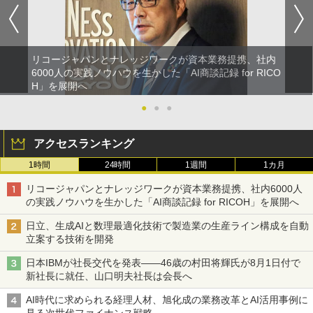
リコージャパンとナレッジワークが資本業務提携、社内
6000人の実践ノウハウを生かした「AI商談記録 for RICO
H」を展開へ
●
●
●
アクセスランキング
1時間
24時間
1週間
1カ月
リコージャパンとナレッジワークが資本業務提携、社内6000人
の実践ノウハウを生かした「AI商談記録 for RICOH」を展開へ
日立、生成AIと数理最適化技術で製造業の生産ライン構成を自動
立案する技術を開発
日本IBMが社長交代を発表――46歳の村田将輝氏が8月1日付で
新社長に就任、山口明夫社長は会長へ
AI時代に求められる経理人材、旭化成の業務改革とAI活用事例に