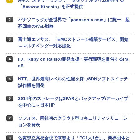
AWS、ストリーミングデータをリアルタイム処理する
1
「Amazon Kinesis」を正式提供
パナソニックが全世界で「panasonic.com」に統一、起
2
死回生のWeb戦略
富士通エフサス、「EMCストレージ構築サービス」開始
3
～マルチベンダー対応強化
IIJ、Ruby on Railsの開発支援・実行環境を提供するPa
4
aS
NTT、世界最高レベルの性能を持つSDNソフトスイッチ
5
試作機を開発
2014年のストレージは3PARとバックアップ/アーカイブ
6
を中心に～日本HP
ソフォス、同社初のクラウド型セキュリティソリューシ
7
ョンを発表
佐賀県立高校全校で来春より「PC1人1台」、業界団体と
8