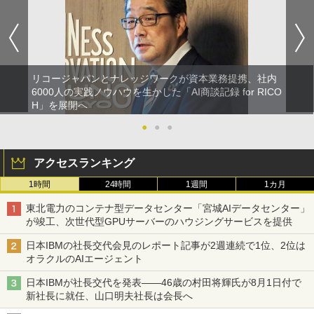
リコージャパンとナレッジワークが資本業務提携、社内
6000人の実践ノウハウを生かした「AI商談記録 for RICO
H」を展開へ
●
●
●
アクセスランキング
1時間
24時間
1週間
1カ月
東北電力のコンテナ型データセンター「宮城AIデータセンター」
が竣工、次世代型GPUサーバーのハウジングサービスを提供
日本IBMの社長交代会見のレポート記事が2週連続で1位、2位は
オラクルのAIエージェント
日本IBMが社長交代を発表――46歳の村田将輝氏が8月1日付で
新社長に就任、山口明夫社長は会長へ