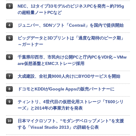
NEC、12タイプ33モデルのビジネスPCを発売～約795g
3
の超軽量ノートPCなど
ジュニパー、SDNソフト「Contrail」を国内で提供開始
4
ビッグデータと3Dプリントは「過度な期待のピーク期」
5
～ガートナー
千葉県印西市、市民向け公開PCと庁内PCをVDI化～VMw
6
are仮想基盤とEMCストレージ採用
大成建設、全社員9000人向けにBYODサービスを開始
7
ドコモとKDDIがGoogle Appsの販売パートナーに
8
ティントリ、4世代目の仮想化用ストレージ「T600シリ
9
ーズ」と2014年の事業方針を発表
日本マイクロソフト、“モダンデベロップメント”を支援
10
する「Visual Studio 2013」の詳細を公表