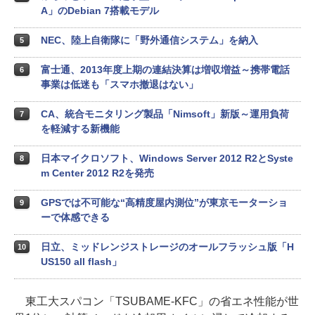
A」のDebian 7搭載モデル
NEC、陸上自衛隊に「野外通信システム」を納入
5
富士通、2013年度上期の連結決算は増収増益～携帯電話
6
事業は低迷も「スマホ撤退はない」
CA、統合モニタリング製品「Nimsoft」新版～運用負荷
7
を軽減する新機能
日本マイクロソフト、Windows Server 2012 R2とSyste
8
m Center 2012 R2を発売
GPSでは不可能な“高精度屋内測位”が東京モーターショ
9
ーで体感できる
日立、ミッドレンジストレージのオールフラッシュ版「H
10
US150 all flash」
東工大スパコン「TSUBAME-KFC」の省エネ性能が世