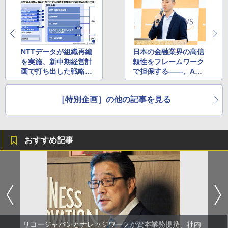
NTTデータが組織再編
日本の金融業界の高信
を実施、新中期経営計
頼性をフレームワーク
画で打ち出した戦略に
で担保する――、AWS
沿って機能強化を図る
ジャパンが「金融リフ
ァレンスアーキテクチ
［特別企画］の他の記事を見る
ャ日本版」を公開 新
生銀行の事例も発表
おすすめ記事
リコージャパンとナレッジワークが資本業務提携、社内