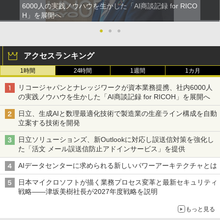
6000人の実践ノウハウを生かした「AI商談記録 for RICO
H」を展開へ
●
●
●
アクセスランキング
1時間
24時間
1週間
1カ月
リコージャパンとナレッジワークが資本業務提携、社内6000人
の実践ノウハウを生かした「AI商談記録 for RICOH」を展開へ
日立、生成AIと数理最適化技術で製造業の生産ライン構成を自動
立案する技術を開発
日立ソリューションズ、新Outlookに対応し誤送信対策を強化し
た「活文 メール誤送信防止アドインサービス」を提供
AIデータセンターに求められる新しいパワーアーキテクチャとは
日本マイクロソフトが描く業務プロセス変革と最新セキュリティ
戦略――津坂美樹社長が2027年度戦略を説明
もっと見る