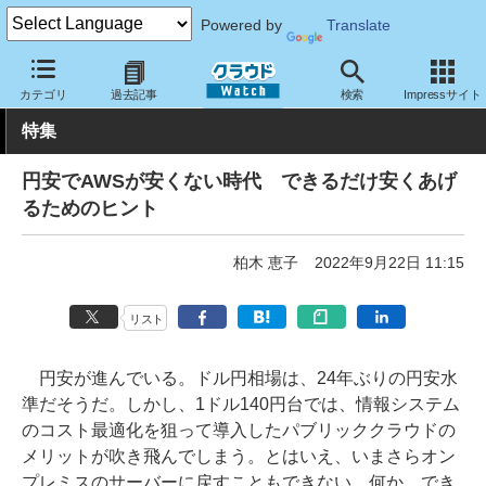
Powered by
Translate
クラウド Watch
ハード・インフラ
パブリッククラウド
AWS
カテゴリ
過去記事
検索
Impressサイト
特集
円安でAWSが安くない時代 できるだけ安くあげ
るためのヒント
柏木 恵子
2022年9月22日 11:15
リスト
円安が進んでいる。ドル円相場は、24年ぶりの円安水
準だそうだ。しかし、1ドル140円台では、情報システム
のコスト最適化を狙って導入したパブリッククラウドの
メリットが吹き飛んでしまう。とはいえ、いまさらオン
プレミスのサーバーに戻すこともできない。何か、でき