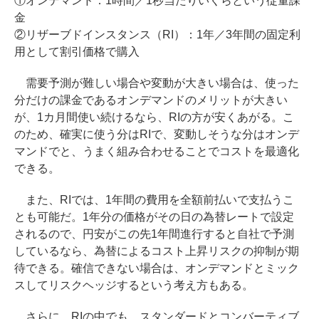
①オンデマンド：1時間／1秒当たりいくらという従量課
金
②リザーブドインスタンス（RI）：1年／3年間の固定利
用として割引価格で購入
需要予測が難しい場合や変動が大きい場合は、使った
分だけの課金であるオンデマンドのメリットが大きい
が、1カ月間使い続けるなら、RIの方が安くあがる。こ
のため、確実に使う分はRIで、変動しそうな分はオンデ
マンドでと、うまく組み合わせることでコストを最適化
できる。
また、RIでは、1年間の費用を全額前払いで支払うこ
とも可能だ。1年分の価格がその日の為替レートで設定
されるので、円安がこの先1年間進行すると自社で予測
しているなら、為替によるコスト上昇リスクの抑制が期
待できる。確信できない場合は、オンデマンドとミック
スしてリスクヘッジするという考え方もある。
さらに、RIの中でも、スタンダードとコンバーティブ