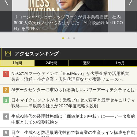
リコージャパンとナレッジワークが資本業務提携、社内
6000人の実践ノウハウを生かした「AI商談記録 for RICO
H」を展開へ
●
●
●
アクセスランキング
1時間
24時間
1週間
1カ月
NECのAIマーケティング「BestMove」が大手企業で活用拡大
製造・流通・小売企業・広告代理店などが実装フェーズへ
AIデータセンターに求められる新しいパワーアーキテクチャとは
日本マイクロソフトが描く業務プロセス変革と最新セキュリティ
戦略――津坂美樹社長が2027年度戦略を説明
生成AI時代の経理財務部は「価値創出の中核」に――データ集約
中枢としての役割転換を
日立、生成AIと数理最適化技術で製造業の生産ライン構成を自動