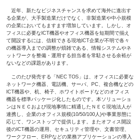
近年、新たなビジネスチャンスを求めて海外に進出す
る企業が、大手製造業だけでなく、非製造業や中小規模
の企業においてもますます増加しています。しかし、オ
フィスに必要なICT機器やオフィス機器を短期間で揃え
て開設するには、信頼できる現地ICT企業が不明で各々
の機器導入までの調整が煩雑である、情報システムやネ
ットワークを整備・運用する担当者を常駐させる余裕が
ないなどの課題があります。
このたび発売する「NEC TOS」は、オフィスに必要な
ネットワーク機器、電話機、サーバ、PC、複合機などの
ICT機器や、机、椅子、ホワイトボードなどのオフィス
機器を標準パッケージ化したものです。本ソリューショ
ンはＮＥＣおよび現地事情に精通したＮＥＣ現地法人が
連携し、企業のオフィス規模(10/50/100人)や事業形態に
応じて、ワンストップで提供します。またオフィス開設
後のICT機器の運用、セキュリティ管理や、文書管理、
ワークフロー、ERPなどの業務アプリケーションの導入