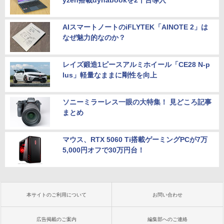
yzen搭載dynabookを2千台導入
AIスマートノートのiFLYTEK「AINOTE 2」は
なぜ魅力的なのか？
レイズ鍛造1ピースアルミホイール「CE28 N-p
lus」軽量なままに剛性を向上
ソニーミラーレス一眼の大特集！ 見どころ記事
まとめ
マウス、RTX 5060 Ti搭載ゲーミングPCが7万
5,000円オフで30万円台！
本サイトのご利用について
お問い合わせ
広告掲載のご案内
編集部へのご連絡