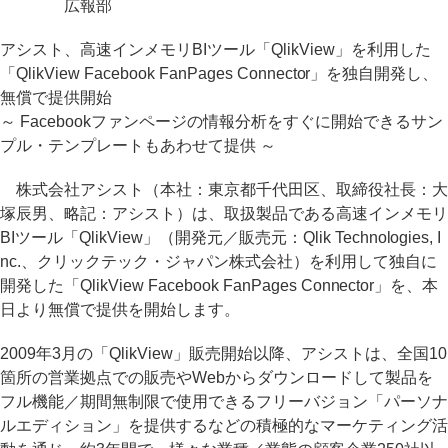
広報部
アシスト、高速インメモリBIツール「QlikView」を利用した
「QlikView Facebook FanPages Connector」を独自開発し、
無償で提供開始
～ Facebookファンページの情報分析をすぐに開始できるサン
プル・テンプレートもあわせて提供 ～
株式会社アシスト（本社：東京都千代田区、取締役社長：大
塚辰男、略記：アシスト）は、取扱製品である高速インメモリ
BIツール「QlikView」（開発元／販売元：Qlik Technologies, I
nc.、クリックテック・ジャパン株式会社）を利用して独自に
開発した「QlikView Facebook FanPages Connector」を、本
日より無償で提供を開始します。
2009年3月の「QlikView」販売開始以降、アシストは、全国10
箇所の営業拠点での販売やWebからダウンロードして製品を
フル機能／期間無制限で使用できるフリーバジョン「パーソナ
ルエディション」を提供するなどの積極的なマーケティング活