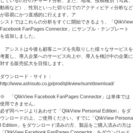
しているのかのチャート分析、また、地域、投稿種別（写真、
動画など）、性別といった切り口でのアクティビティ分析など
が容易にかつ直感的に行えます。ア
シストではこれらの分析をすぐに開始できるよう、「QlikView
Facebook FanPages Connector」にサンプル・テンプレート
を追加しました。
アシストは今後も顧客ニーズを先取りした様々なサービスを
考案し、導入企業へのサービス向上や、導入を検討中の企業に
対する販売拡大を目指します。
ダウンロード・サイト：
http://www.ashisuto.co.jp/prod/qlikview/sum/download/
※ 「QlikView Facebook FanPages Connector」は単体では
使用できません。
必ず同ページよりあわせて「QlikView Personal Edition」をダ
ウンロードの上、ご使用ください。すでに「QlikView Persona
l Edition」をダウンロード済みの方、製品をご購入済みの方は
「QlikView Facebook FanPages Connector」をダウンロード