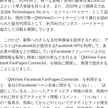
動を通じ、約3年間で、様々な業種／業態の顧客企業250社以
上という導入実績を誇ります。また、2010年より開発元であ
るQlik Technologies, Inc.から「エリートパートナー」として認
定され、国内で唯一QlikViewのパートナービジネス遂行を認め
られた販売代理店として、約70社のビジネス・パートナーと
協力した活動を展開しています。
このたび、顧客へのさらなる付加価値を提供するために、ア
シストはFacebook社が提供するFacebook APIを利用して、各
企業や団体などが開設しているFacebookファンぺージ上の公
開情報を取得し簡単に傾向分析などを行える「QlikView Face
book FanPages Connector」を独自に開発し、無償で提供する
ことになりました。
「QlikView Facebook FanPages Connector」を利用する
と、各社のFacebookページ全体に関する「いいね！」、「話
題にしている人」といったアクティビティ情報の表示、投稿や
それに対するアクティビティ情報（コメント、「いいね！」）
の一覧表示、投稿してからどのぐらいでアクティビティが発生