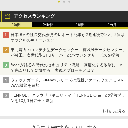
●
●
●
アクセスランキング
1時間
24時間
1週間
1カ月
日本IBMの社長交代会見のレポート記事が2週連続で1位、2位は
オラクルのAIエージェント
東北電力のコンテナ型データセンター「宮城AIデータセンター」
が竣工、次世代型GPUサーバーのハウジングサービスを提供
freeeが語るAI時代のセキュリティ戦略 高度化する攻撃に「AI
で先回りして防御する」実践アプローチとは？
ウォッチガード、Fireboxシリーズの最新ファームウェアにSD-
WAN機能を追加
HENNGE、クラウドセキュリティ「HENNGE One」の提供プラ
ンを10月1日に全面刷新
もっと見る
クラウド Watch をフォローする