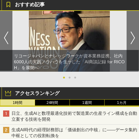
おすすめ記事
リコージャパンとナレッジワークが資本業務提携、社内
6000人の実践ノウハウを生かした「AI商談記録 for RICO
H」を展開へ
●
●
●
アクセスランキング
1時間
24時間
1週間
1カ月
日立、生成AIと数理最適化技術で製造業の生産ライン構成を自動
立案する技術を開発
生成AI時代の経理財務部は「価値創出の中核」に――データ集約
中枢としての役割転換を