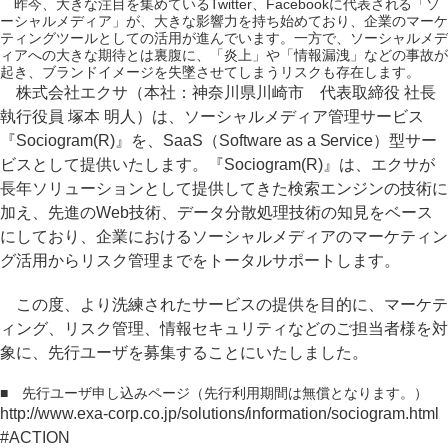
昨今、大きな注目を集めているTwitter、Facebookに代表される「ソ
ーシャルメディア」が、大きな影響力を持ち始めており、企業のマーケ
ティングツールとしての活用が進んでいます。一方で、ソーシャルメデ
ィアへの大きな期待とは裏腹に、「炎上」や「情報漏洩」などの事故が
起き、ブランドイメージを失墜させてしまうリスクも存在します。
株式会社エクサ（本社：神奈川県川崎市 代表取締役 社長
執行役員 塚本 明人）は、ソーシャルメディア管理サービス
『Sociogram(R)』を、SaaS（Software as a Service）型サー
ビスとして提供いたします。『Sociogram(R)』は、エクサが
長年ソリューションとして提供してきた検索エンジンの技術に
加え、先進のWeb技術、データ分散処理技術の知見をベース
にしており、企業におけるソーシャルメディアのマーケティン
グ活用からリスク管理までをトータルサポートします。
この度、より洗練されたサービスの提供を目的に、マーケテ
ィング、リスク管理、情報セキュリティなどのご担当者様を対
象に、先行ユーザを募集することにいたしました。
■ 先行ユーザ申し込みページ（先行利用期間は無償となります。）
http://www.exa-corp.co.jp/solutions/information/sociogram.html
#ACTION