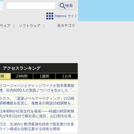
Impress サイト
全カテゴリ
ウェア
ソフトウェア
攻撃対策
マルウェア対策
アクセスランキング
時間
24時間
1週間
1カ月
リコージャパンとナレッジワークが資本業務提
携、社内6000人の実践ノウハウを生かした「AI
商談記録 for RICOH」を展開へ
ラクス、「楽楽メールマーケティング」の日程
調整機能を拡充し、複数名の商談日程調整を効
率化
日本IBMが社長交代を発表――46歳の村田将輝
氏が8月1日付で新社長に就任、山口明夫社長は
会長へ
日立、生成AIと数理最適化技術で製造業の生産
ライン構成を自動立案する技術を開発