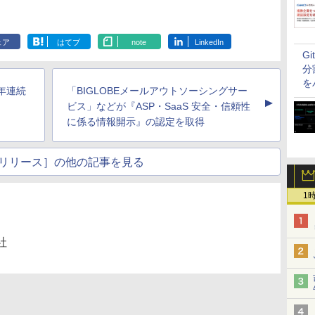
ェア
はてブ
note
LinkedIn
G
分
を
年連続
「BIGLOBEメールアウトソーシングサー
▲
ビス」などが『ASP・SaaS 安全・信頼性
に係る情報開示』の認定を取得
リリース］の他の記事を見る
1
社