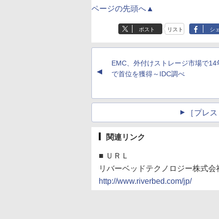
ページの先頭へ▲
ポスト
リスト
シ
EMC、外付けストレージ市場で14
▲
で首位を獲得～IDC調べ
［プレス
関連リンク
■
ＵＲＬ
リバーベッドテクノロジー株式会
http://www.riverbed.com/jp/