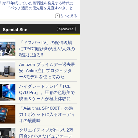
AIが27年眠っていた脆弱性を発見する時代に
――「パッチ適用の優先度を見直すべき」とセ
キュリティ専門家
もっと見る
Special Site
「ドスパラTV」の配信現場
に“PAD”撮影班が潜入!人気の
秘訣に迫る!!
Amazon プライムデー過去最
安! Anker注目プロジェクタ
ー3モデルを使ってみた
ハイグレードテレビ「TCL
Q7D Pro」。圧巻の色彩美で
映画＆ゲームが極上体験に
「A&ultima SP4000T」の魅
力！ポケットに入るオーディ
オの醍醐味
クリエイティブが作った2万
円台の“小さなピュアオーデ