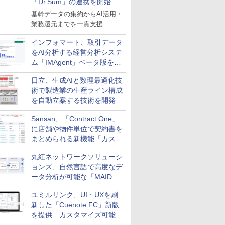
「Dr.Sum」の連携を開始
基幹データの集約からAI活用・
業務還元までを一貫支援
インフォマート、取引データ
をAI分析する経営分析システ
ム「IMAgent」ベータ版を提
供
日立、生成AIと数理最適化技
術で製造業の生産ライン構成
を自動立案する技術を開発
Sansan、「Contract One」
に店舗や物件単位で契約書を
まとめられる新機能「カスタ
ム契約ツリー」を追加
丸紅ネットワークソリューシ
ョンズ、自然言語で高度なデ
ータ分析が可能な「MAIDOA
AI ASSIST」を9月より提供
ユミルリンク、UI・UXを刷
新した「Cuenote FC」新版
を提供 カスタマイズ可能な