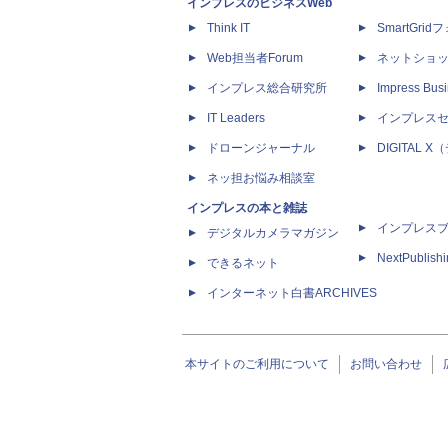
インプレスのビジネスWeb
Think IT
SmartGri
Web担当者Forum
ネットショ
インプレス総合研究所
Impress Busi
IT Leaders
インプレス
ドローンジャーナル
DIGITAL
ネッ担お悩み相談室
インプレスの本と雑誌
インプレス
デジタルカメラマガジン
NextPublish
できるネット
インターネット白書ARCHIVES
本サイトのご利用について
お問い合わせ