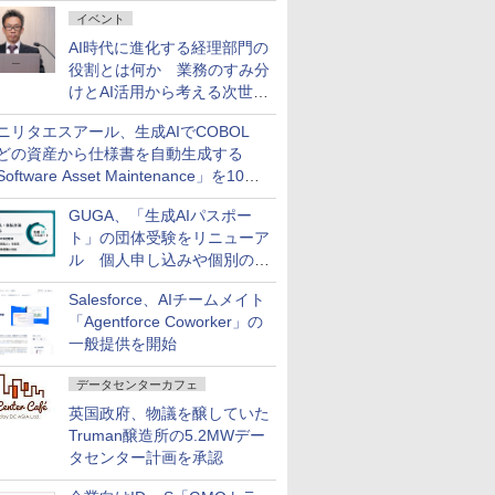
ダッシュボード画面を搭載
イベント
AI時代に進化する経理部門の
役割とは何か 業務のすみ分
けとAI活用から考える次世代
ファイナンス戦略
ニリタエスアール、生成AIでCOBOL
どの資産から仕様書を自動生成する
oftware Asset Maintenance」を10月
発売
GUGA、「生成AIパスポー
ト」の団体受験をリニューア
ル 個人申し込みや個別の支
払いなどに対応
Salesforce、AIチームメイト
「Agentforce Coworker」の
一般提供を開始
データセンターカフェ
英国政府、物議を醸していた
Truman醸造所の5.2MWデー
タセンター計画を承認