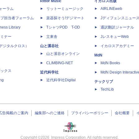
Rittor Music
イカロス出版
dフォーラム
リットーミュージック
AIRLINEweb
ップ担当者フォーラム
楽器探そう!デジマート
Jディフェンスニュー
ness Library
TシャツPOD T-OD
通訳翻訳ジャーナル
セミナー
立東舎
JレスキューWeb
 X（デジタルクロス）
山と溪谷社
イカロスアカデミー
山と溪谷オンライン
MdN
CLIMBING-NET
MdN Books
ブックス
近代科学社
MdN Design Interactiv
ing
近代科学社Digital
テックリブ
TechLib
広告掲載のご案内
編集部へのご連絡
プライバシーポリシー
会社概要
Copyright ©
2026
Impress Corporation. All rights reserved.