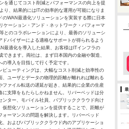
ョンを通じてコスト削減とパフォーマンスの向上を提
より、結果的にはITの効率的な運用が可能になりま
ドのWAN最適化ソリューションを実装する際に日本
プリケーション・アンド・ネットワーク・パフォーマ
)等とのコラボレーションにより、最善のソリューシ
アドバイザーによる適格なサポートが得られるよう
N最適化を導入した結果、お客様はITインフラの
達成できます。両社は、まず日本国内の金融や製造、
への導入を目指して行く予定です。
ンピューティングは、大幅なコスト削減と効率性の
面、ユーザとデータの物理的距離が離れれば離れる
やファイル転送の遅延が起き、結果的に企業の生産
最
略に支障をもたらしかねません。リバーベッドは分
センター、モバイル社員、パブリッククラウド向け
、仮想化ソリューションを提供することで、距離が
フォーマンスの問題を解決します。リバーベッド
化、およびパブリッククラウド内のアプリケーショ