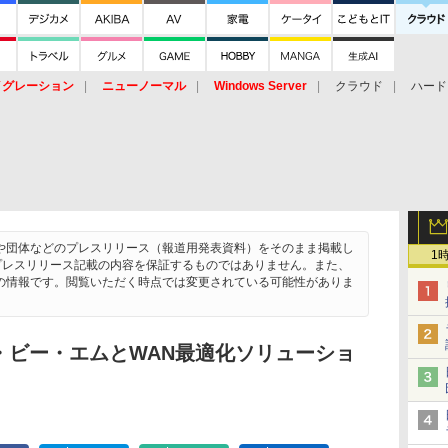
イグレーション
ニューノーマル
Windows Server
クラウド
ハード
トピック
ストレージ（HW）
オープンソース
SaaS
標的型
ント
や団体などのプレスリリース（報道用発表資料）をそのまま掲載し
1
chは、プレスリリース記載の内容を保証するものではありません。また、
の情報です。閲覧いただく時点では変更されている可能性がありま
・ビー・エムとWAN最適化ソリューショ