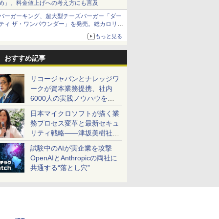
め」、料金値上げへの考え方にも言及
バーガーキング、超大型チーズバーガー「ダー
ティ ザ・ワンパウンダー」を発売。総カロリー
約1656kcal、総重量約527g！
もっと見る
おすすめ記事
リコージャパンとナレッジワ
ークが資本業務提携、社内
6000人の実践ノウハウを生
かした「AI商談記録 for
日本マイクロソフトが描く業
RICOH」を展開へ
務プロセス変革と最新セキュ
リティ戦略――津坂美樹社長
が2027年度戦略を説明
試験中のAIが実企業を攻撃
OpenAIとAnthropicの両社に
共通する“落とし穴”