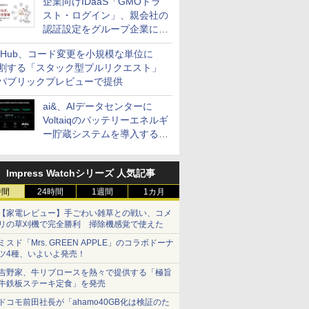
企業向けIDaaS「GMOトラ
スト・ログイン」、親会社の
認証設定をグループ企業に展
開できる新機能を提供
itHub、コード変更を小規模な単位に
割する「スタック型プルリクエスト」
パブリックプレビューで提供
ai&、AIデータセンターに
Voltaiqのバッテリーエネルギ
ー貯蔵システムを導入する計
画を発表
Impress Watchシリーズ 人気記事
時間
24時間
1週間
1カ月
【家電レビュー】手ごわい雑草との戦い、コメ
リの草刈機で完全勝利 掃除機感覚で使えた
ミスド「Mrs. GREEN APPLE」のコラボドーナ
ツ4種、いよいよ発売！
吉野家、牛リブロースを熱々で提供する「極旨
牛鉄板ステーキ定食」を発売
ドコモ前田社長が「ahamo40GB化は検証のた