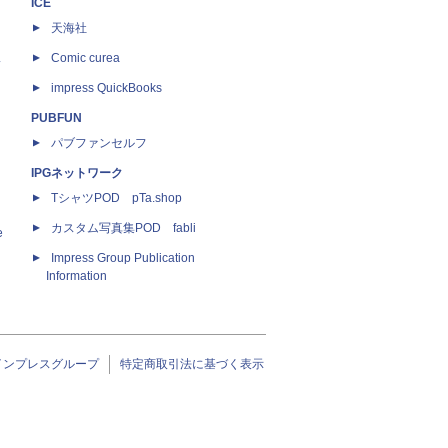
ICE
天海社
ス
Comic curea
impress QuickBooks
PUBFUN
パブファンセルフ
IPGネットワーク
TシャツPOD pTa.shop
カスタム写真集POD fabli
e
Impress Group Publication
Information
インプレスグループ
特定商取引法に基づく表示