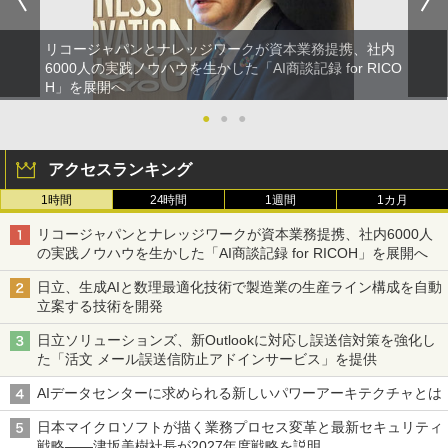
リコージャパンとナレッジワークが資本業務提携、社内
6000人の実践ノウハウを生かした「AI商談記録 for RICO
H」を展開へ
●
●
●
アクセスランキング
1時間
24時間
1週間
1カ月
リコージャパンとナレッジワークが資本業務提携、社内6000人
の実践ノウハウを生かした「AI商談記録 for RICOH」を展開へ
日立、生成AIと数理最適化技術で製造業の生産ライン構成を自動
立案する技術を開発
日立ソリューションズ、新Outlookに対応し誤送信対策を強化し
た「活文 メール誤送信防止アドインサービス」を提供
AIデータセンターに求められる新しいパワーアーキテクチャとは
日本マイクロソフトが描く業務プロセス変革と最新セキュリティ
戦略――津坂美樹社長が2027年度戦略を説明