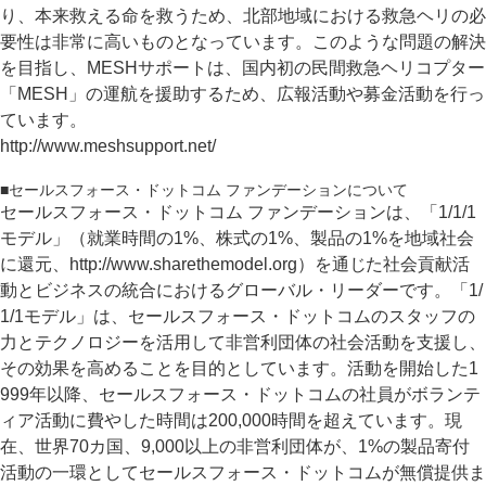
り、本来救える命を救うため、北部地域における救急ヘリの必
要性は非常に高いものとなっています。このような問題の解決
を目指し、MESHサポートは、国内初の民間救急ヘリコプター
「MESH」の運航を援助するため、広報活動や募金活動を行っ
ています。
http://www.meshsupport.net/
■セールスフォース・ドットコム ファンデーションについて
セールスフォース・ドットコム ファンデーションは、「1/1/1
モデル」（就業時間の1%、株式の1%、製品の1%を地域社会
に還元、http://www.sharethemodel.org）を通じた社会貢献活
動とビジネスの統合におけるグローバル・リーダーです。「1/
1/1モデル」は、セールスフォース・ドットコムのスタッフの
力とテクノロジーを活用して非営利団体の社会活動を支援し、
その効果を高めることを目的としています。活動を開始した1
999年以降、セールスフォース・ドットコムの社員がボランテ
ィア活動に費やした時間は200,000時間を超えています。現
在、世界70カ国、9,000以上の非営利団体が、1%の製品寄付
活動の一環としてセールスフォース・ドットコムが無償提供ま