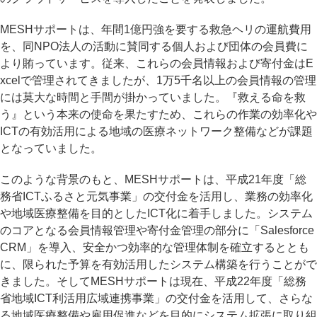
MESHサポートは、年間1億円強を要する救急ヘリの運航費用
を、同NPO法人の活動に賛同する個人および団体の会員費に
より賄っています。従来、これらの会員情報および寄付金はE
xcelで管理されてきましたが、1万5千名以上の会員情報の管理
には莫大な時間と手間が掛かっていました。『救える命を救
う』という本来の使命を果たすため、これらの作業の効率化や
ICTの有効活用による地域の医療ネットワーク整備などが課題
となっていました。
このような背景のもと、MESHサポートは、平成21年度「総
務省ICTふるさと元気事業」の交付金を活用し、業務の効率化
や地域医療整備を目的としたICT化に着手しました。システム
のコアとなる会員情報管理や寄付金管理の部分に「Salesforce
CRM」を導入、安全かつ効率的な管理体制を確立するととも
に、限られた予算を有効活用したシステム構築を行うことがで
きました。そしてMESHサポートは現在、平成22年度「総務
省地域ICT利活用広域連携事業」の交付金を活用して、さらな
る地域医療整備や雇用促進などを目的にシステム拡張に取り組