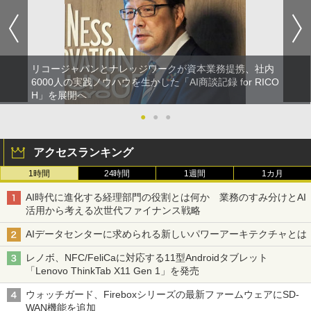
リコージャパンとナレッジワークが資本業務提携、社内
6000人の実践ノウハウを生かした「AI商談記録 for RICO
H」を展開へ
●
●
●
アクセスランキング
1時間
24時間
1週間
1カ月
AI時代に進化する経理部門の役割とは何か 業務のすみ分けとAI
活用から考える次世代ファイナンス戦略
AIデータセンターに求められる新しいパワーアーキテクチャとは
レノボ、NFC/FeliCaに対応する11型Androidタブレット
「Lenovo ThinkTab X11 Gen 1」を発売
ウォッチガード、Fireboxシリーズの最新ファームウェアにSD-
WAN機能を追加