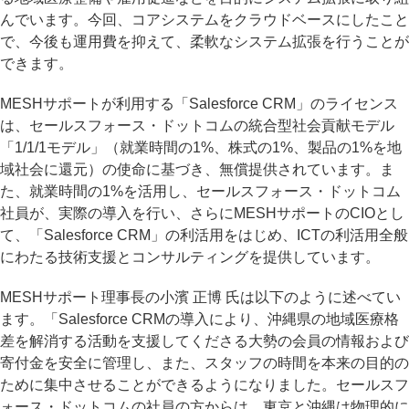
んでいます。今回、コアシステムをクラウドベースにしたこと
で、今後も運用費を抑えて、柔軟なシステム拡張を行うことが
できます。
MESHサポートが利用する「Salesforce CRM」のライセンス
は、セールスフォース・ドットコムの統合型社会貢献モデル
「1/1/1モデル」（就業時間の1%、株式の1%、製品の1%を地
域社会に還元）の使命に基づき、無償提供されています。ま
た、就業時間の1%を活用し、セールスフォース・ドットコム
社員が、実際の導入を行い、さらにMESHサポートのCIOとし
て、「Salesforce CRM」の利活用をはじめ、ICTの利活用全般
にわたる技術支援とコンサルティングを提供しています。
MESHサポート理事長の小濱 正博 氏は以下のように述べてい
ます。「Salesforce CRMの導入により、沖縄県の地域医療格
差を解消する活動を支援してくださる大勢の会員の情報および
寄付金を安全に管理し、また、スタッフの時間を本来の目的の
ために集中させることができるようになりました。セールスフ
ォース・ドットコムの社員の方からは、東京と沖縄は物理的に