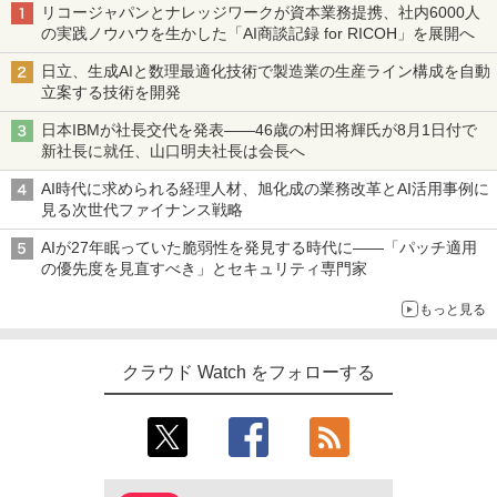
リコージャパンとナレッジワークが資本業務提携、社内6000人
の実践ノウハウを生かした「AI商談記録 for RICOH」を展開へ
日立、生成AIと数理最適化技術で製造業の生産ライン構成を自動
立案する技術を開発
日本IBMが社長交代を発表――46歳の村田将輝氏が8月1日付で
新社長に就任、山口明夫社長は会長へ
AI時代に求められる経理人材、旭化成の業務改革とAI活用事例に
見る次世代ファイナンス戦略
AIが27年眠っていた脆弱性を発見する時代に――「パッチ適用
の優先度を見直すべき」とセキュリティ専門家
もっと見る
クラウド Watch をフォローする