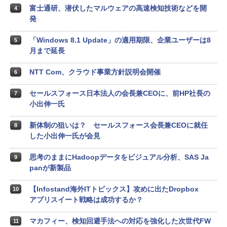
富士通研、潜伏したマルウェアの高速検知技術などを開
4
発
「Windows 8.1 Update」の適用期限、企業ユーザーは8
5
月まで延長
NTT Com、クラウド事業方針説明会開催
6
セールスフォース日本法人の会長兼CEOに、前HP社長の
7
小出伸一氏
新体制の狙いは？ セールスフォース会長兼CEOに就任
8
した小出伸一氏が会見
思考のままにHadoopデータをビジュアル分析、SAS Ja
9
panが新製品
【Infostand海外ITトピックス】攻めに出たDropbox
10
アプリスイート戦略は成功するか？
マカフィー、検知回避手法への対応を強化した次世代FW
11