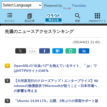
Powered by
Translate
ランキング
カテゴリ
過去記事
検索
Impressサイト
先週のニュースアクセスランキング
（2014/4/21 11:43）
リスト
OpenSSLの“出血バグ”を抱えているサイト、「.jp」で
1
はHTTPSサイトの45％
【大河原克行のクローズアップ！エンタープライズ】Wi
2
ndowsの無償提供でMicrosoftが狙うこと～日本市場へ
の影響を考える
「Ubuntu 14.04 LTS」公開、2年ぶりの長期サポート版
3