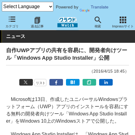
Powered by
Translate
クラウド Watch
サービス・ソフト
ソフトウェア
開発関連
カテゴリ
過去記事
検索
Impressサイト
ニュース
自作UWPアプリの共有を容易に、開発者向けツー
ル「Windows App Studio Installer」公開
（2016/4/15 18:45）
リスト
Microsoftは13日、作成したユニバーサルWindowsプラ
ットフォーム（UWP）アプリのインストールを容易にす
る無料の開発者向けツール「Windows App Studio Install
er」をWindows 10上のWindowsストアで公開した。
Windows App Studio Installerは、「Windows App Stud