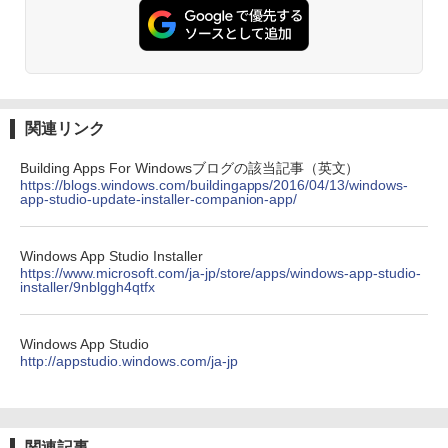
関連リンク
Building Apps For Windowsブログの該当記事（英文）
https://blogs.windows.com/buildingapps/2016/04/13/windows-
app-studio-update-installer-companion-app/
Windows App Studio Installer
https://www.microsoft.com/ja-jp/store/apps/windows-app-studio-
installer/9nblggh4qtfx
Windows App Studio
http://appstudio.windows.com/ja-jp
関連記事