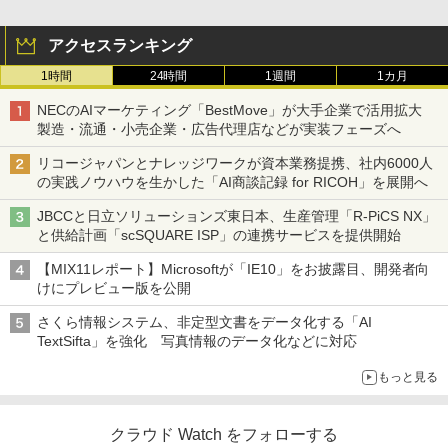
アクセスランキング
1時間
24時間
1週間
1カ月
NECのAIマーケティング「BestMove」が大手企業で活用拡大
製造・流通・小売企業・広告代理店などが実装フェーズへ
リコージャパンとナレッジワークが資本業務提携、社内6000人
の実践ノウハウを生かした「AI商談記録 for RICOH」を展開へ
JBCCと日立ソリューションズ東日本、生産管理「R-PiCS NX」
と供給計画「scSQUARE ISP」の連携サービスを提供開始
【MIX11レポート】Microsoftが「IE10」をお披露目、開発者向
けにプレビュー版を公開
さくら情報システム、非定型文書をデータ化する「AI
TextSifta」を強化 写真情報のデータ化などに対応
もっと見る
クラウド Watch をフォローする