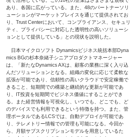
境で活用している。この10社の企業はさまざまな規模で
あり、各国に広がっている。また、48のパートナーソリ
ューションがマーケットプレイスを通じて提供されてお
り、Trust Centerにおいて、コンプライアンス、セキュリ
ティ、プライバシーに対応した透明性の高いソリューシ
ョンとして提供している」との現状を説明した。
日本マイクロソフト Dynamicsビジネス統括本部Dyna
mics BGの杉本奈緒子シニアプロダクトマネージャー
は、「新たなDynamics AXは、顧客の業務に深く入り込
んだソリューションとなる。組織の変化に応じて柔軟な
拡張が可能であり、信頼性の高いクラウドで安定稼働で
きること、短期間での構築と継続的な更新が可能であ
り、IT投資を短期間でビジネス価値にすることができ
る。また経営情報を可視化し、いつでも、どこでも、ど
のデバイスでも利用できるという特徴を持つ。また、管
理ポータルであるLCSでは、自動デプロイが可能であ
り、テレメトリー情報での管理も可能になる。今回か
ら、月額サブスクリプションモデルを用意しているた