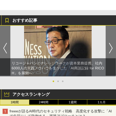
おすすめ記事
リコージャパンとナレッジワークが資本業務提携、社内
6000人の実践ノウハウを生かした「AI商談記録 for RICO
H」を展開へ
●
●
●
アクセスランキング
1時間
24時間
1週間
1カ月
freeeが語るAI時代のセキュリティ戦略 高度化する攻撃に「AI
で先回りして防御する」実践アプローチとは？