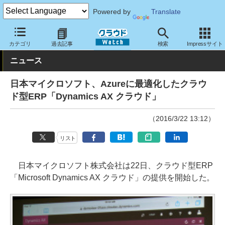
Powered by
Translate
クラウド Watch
サービス・ソフト
サービス
基幹業務
カテゴリ
過去記事
検索
Impressサイト
ニュース
日本マイクロソフト、Azureに最適化したクラウ
ド型ERP「Dynamics AX クラウド」
（2016/3/22 13:12）
リスト
日本マイクロソフト株式会社は22日、クラウド型ERP
「Microsoft Dynamics AX クラウド」の提供を開始した。