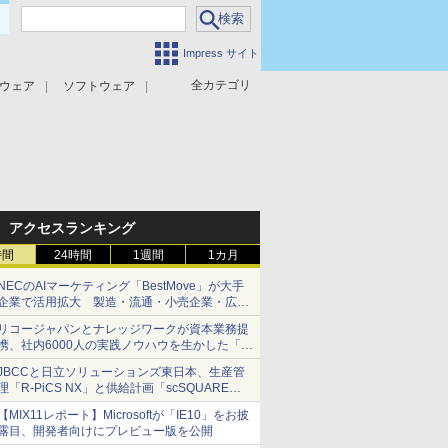
Impress サイト
全カテゴリ
ウェア
ソフトウェア
攻撃対策
マルウェア対策
アクセスランキング
時間
24時間
1週間
1カ月
NECのAIマーケティング「BestMove」が大手
企業で活用拡大 製造・流通・小売企業・広告
代理店などが実装フェーズへ
リコージャパンとナレッジワークが資本業務提
携、社内6000人の実践ノウハウを生かした「AI
商談記録 for RICOH」を展開へ
JBCCと日立ソリューションズ東日本、生産管
理「R-PiCS NX」と供給計画「scSQUARE
ISP」の連携サービスを提供開始
【MIX11レポート】Microsoftが「IE10」をお披
露目、開発者向けにプレビュー版を公開