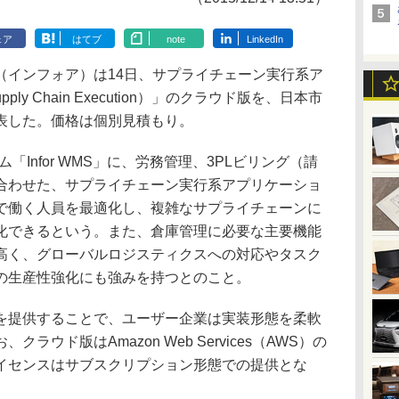
ェア
はてブ
note
LinkedIn
インフォア）は14日、サプライチェーン実行系ア
pply Chain Execution）」のクラウド版を、日本市
表した。価格は個別見積もり。
ム「Infor WMS」に、労務管理、3PLビリング（請
合わせた、サプライチェーン実行系アプリケーショ
で働く人員を最適化し、複雑なサプライチェーンに
化できるという。また、倉庫管理に必要な主要機能
高く、グローバルロジスティクスへの対応やタスク
の生産性強化にも強みを持つとのこと。
提供することで、ユーザー企業は実装形態を柔軟
ウド版はAmazon Web Services（AWS）の
イセンスはサブスクリプション形態での提供とな