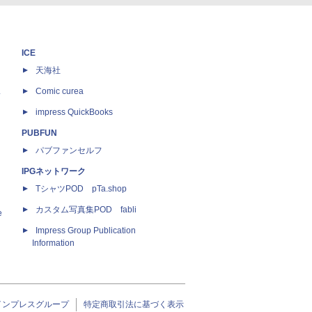
ICE
天海社
ス
Comic curea
impress QuickBooks
PUBFUN
パブファンセルフ
IPGネットワーク
TシャツPOD pTa.shop
カスタム写真集POD fabli
e
Impress Group Publication
Information
インプレスグループ
特定商取引法に基づく表示