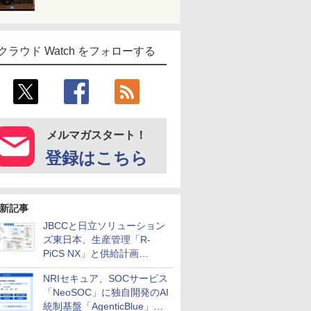
クラウド Watch をフォローする
メルマガスタート！
登録はこちら
新記事
JBCCと日立ソリューション
ズ東日本、生産管理「R-
PiCS NX」と供給計画
「scSQUARE ISP」の連携サ
NRIセキュア、SOCサービス
ービスを提供開始
「NeoSOC」に独自開発のAI
統制基盤「AgenticBlue」を