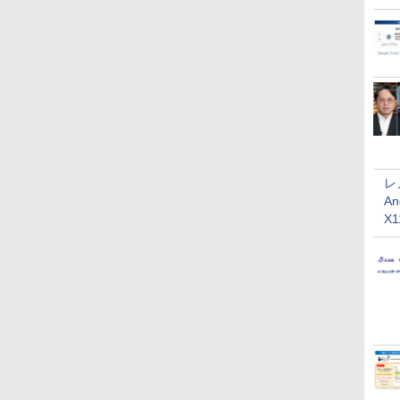
レ
An
X