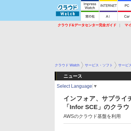
クラウド&データセンター完全ガイド
マ
サービス
セキュリティ
ネットワーク
スイッチ
ルータ
導入事例
イベ
クラウド Watch
サービス・ソフト
サービ
ニュース
Select Language
▼
インフォア、サプライ
「Infor SCE」のクラ
AWSのクラウド基盤を利用