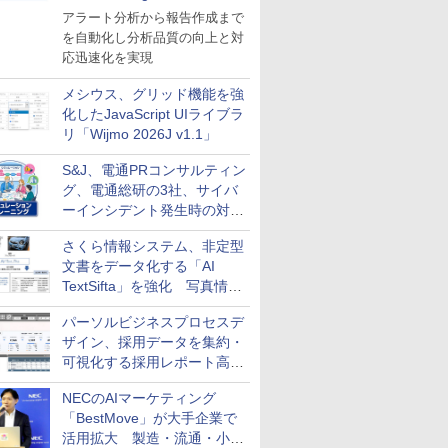
導入
アラート分析から報告作成まで
を自動化し分析品質の向上と対
応迅速化を実現
メシウス、グリッド機能を強
化したJavaScript UIライブラ
リ「Wijmo 2026J v1.1」
S&J、電通PRコンサルティン
グ、電通総研の3社、サイバ
ーインシデント発生時の対応
と危機管理広報を一体的に訓
さくら情報システム、非定型
練するプログラムを提供
文書をデータ化する「AI
TextSifta」を強化 写真情報
のデータ化などに対応
パーソルビジネスプロセスデ
ザイン、採用データを集約・
可視化する採用レポート高速
化サービスを提供
NECのAIマーケティング
「BestMove」が大手企業で
活用拡大 製造・流通・小売