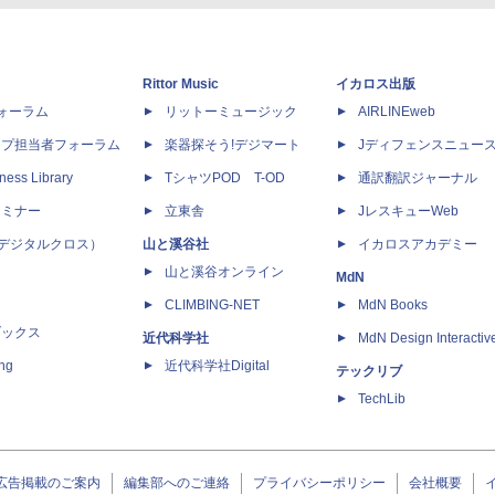
Rittor Music
イカロス出版
dフォーラム
リットーミュージック
AIRLINEweb
ップ担当者フォーラム
楽器探そう!デジマート
Jディフェンスニュー
ness Library
TシャツPOD T-OD
通訳翻訳ジャーナル
セミナー
立東舎
JレスキューWeb
 X（デジタルクロス）
山と溪谷社
イカロスアカデミー
山と溪谷オンライン
MdN
CLIMBING-NET
MdN Books
ブックス
近代科学社
MdN Design Interactiv
ing
近代科学社Digital
テックリブ
TechLib
広告掲載のご案内
編集部へのご連絡
プライバシーポリシー
会社概要