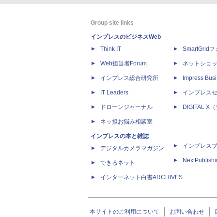
Group site links
インプレスのビジネスWeb
Think IT
SmartGri
Web担当者Forum
ネットショ
インプレス総合研究所
Impress Busi
IT Leaders
インプレス
ドローンジャーナル
DIGITAL
ネッ担お悩み相談室
インプレスの本と雑誌
インプレス
デジタルカメラマガジン
NextPublish
できるネット
インターネット白書ARCHIVES
本サイトのご利用について
お問い合わせ