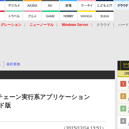
イグレーション
ニューノーマル
Windows Server
クラウド
ハード
トピック
ストレージ（HW）
オープンソース
SaaS
標的型
ント
ス
基幹業務
1
チェーン実行系アプリケーション
ウド版
（2015/12/14 13:51）