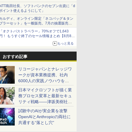
NTT島田社長、ソフトバンクのセブン出資に「d
ポイント使えるようにして」
カルディ、オンライン限定「ネコバッグ＆タン
ブラーセット」を一般販売。7月の抽選販売の
当選無効分
「オクトパストラベラー」70%オフで1,643
円！ もうすぐ終了のセール情報まとめ【8月8日
更新】
もっと見る
ニンテンドーeショップでは「大神 絶景版」が
67%オフで990円
おすすめ記事
リコージャパンとナレッジワ
ークが資本業務提携、社内
6000人の実践ノウハウを生
かした「AI商談記録 for
日本マイクロソフトが描く業
RICOH」を展開へ
務プロセス変革と最新セキュ
リティ戦略――津坂美樹社長
が2027年度戦略を説明
試験中のAIが実企業を攻撃
OpenAIとAnthropicの両社に
共通する“落とし穴”