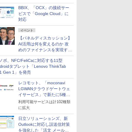
企業・広告代理店などが実装
BBIX、「OCX」の接続サー
フェーズへ
ビスで「Google Cloud」に
対応
イベント
【パネルディスカッション】
AI活用は何を変えるのか 攻
めのファイナンスを実現する
業務設計とマインドセット変
ノボ、NFC/FeliCaに対応する11型
革
droidタブレット「Lenovo ThinkTab
11 Gen 1」を発売
レコモット、「moconavi
LGWANクラウドゲートウェ
イサービス」で新たに5種類
のサービスと連携開始
利用可能サービスは計102種類
に拡大
日立ソリューションズ、新
Outlookに対応し誤送信対策
を強化した「活文 メール誤