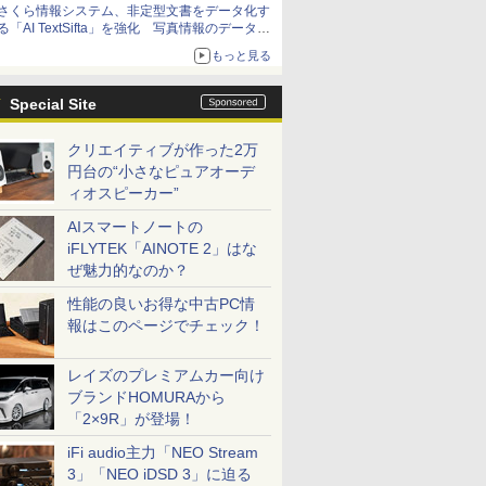
さくら情報システム、非定型文書をデータ化す
る「AI TextSifta」を強化 写真情報のデータ化
などに対応
もっと見る
Special Site
クリエイティブが作った2万
円台の“小さなピュアオーデ
ィオスピーカー”
AIスマートノートの
iFLYTEK「AINOTE 2」はな
ぜ魅力的なのか？
性能の良いお得な中古PC情
報はこのページでチェック！
レイズのプレミアムカー向け
ブランドHOMURAから
「2×9R」が登場！
iFi audio主力「NEO Stream
3」「NEO iDSD 3」に迫る