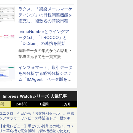
送信防止アドインサービス」
ラクス、「楽楽メールマーケ
を提供
ティング」の日程調整機能を
拡充し、複数名の商談日程調
整を効率化
primeNumberとウイングア
ーク1st、「TROCCO」と
「Dr.Sum」の連携を開始
基幹データの集約からAI活用・
業務還元までを一貫支援
インフォマート、取引データ
をAI分析する経営分析システ
ム「IMAgent」ベータ版を提
供
Impress Watchシリーズ 人気記事
時間
24時間
1週間
1カ月
ユニクロ、今日から「お盆特別セール」。涼感
シアサッカーワンピース待望値下げ、撥水ギア
ショーツは1990円に
【家電レビュー】手ごわい雑草との戦い、コメ
リの草刈機で完全勝利 掃除機感覚で使えた