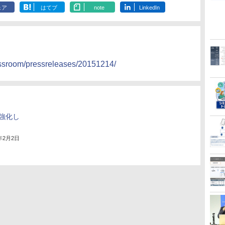
ェア
はてブ
note
LinkedIn
essroom/pressreleases/20151214/
強化し
6年2月2日