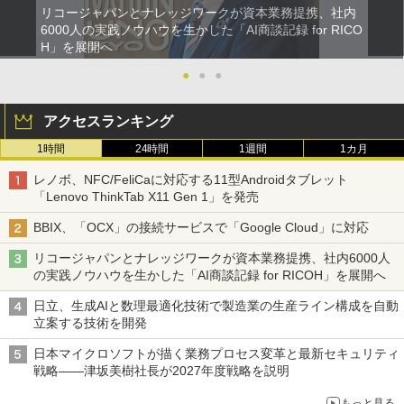
リコージャパンとナレッジワークが資本業務提携、社内
6000人の実践ノウハウを生かした「AI商談記録 for RICO
H」を展開へ
●
●
●
アクセスランキング
1時間
24時間
1週間
1カ月
レノボ、NFC/FeliCaに対応する11型Androidタブレット
「Lenovo ThinkTab X11 Gen 1」を発売
BBIX、「OCX」の接続サービスで「Google Cloud」に対応
リコージャパンとナレッジワークが資本業務提携、社内6000人
の実践ノウハウを生かした「AI商談記録 for RICOH」を展開へ
日立、生成AIと数理最適化技術で製造業の生産ライン構成を自動
立案する技術を開発
日本マイクロソフトが描く業務プロセス変革と最新セキュリティ
戦略――津坂美樹社長が2027年度戦略を説明
もっと見る