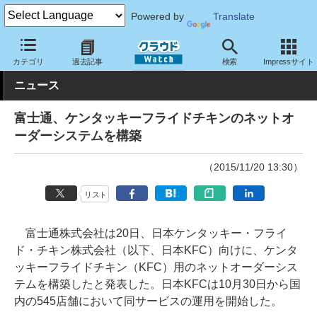
Powered by
Translate
クラウド Watch
トピック
導入事例
基幹業務
カテゴリ
過去記事
検索
Impressサイト
ニュース
富士通、ケンタッキーフライドチキンのネットオ
ーダーシステムを構築
（2015/11/20 13:30）
リスト
富士通株式会社は20日、日本ケンタッキー・フライ
ド・チキン株式会社（以下、日本KFC）向けに、ケンタ
ッキーフライドチキン（KFC）用のネットオーダーシス
テムを構築したと発表した。日本KFCは10月30日から国
内の545店舗において同サービスの運用を開始した。