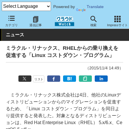
Powered by
Translate
クラウド Watch
サービス・ソフト
サービス
その他
カテゴリ
過去記事
検索
Impressサイト
ニュース
ミラクル・リナックス、RHELからの乗り換えを
促進する「Linux コストダウン・プログラム」
（2015/11/4 14:49）
リスト
ミラクル・リナックス株式会社は4日、他社のLinuxデ
ィストリビューションからのマイグレーションを促進す
るため、「Linux コストダウン・プログラム」を同日よ
り提供すると発表した。対象となるディストリビューシ
ョンは、Red Hat Enterprise Linux（RHEL） 5.x/6.x、Ce