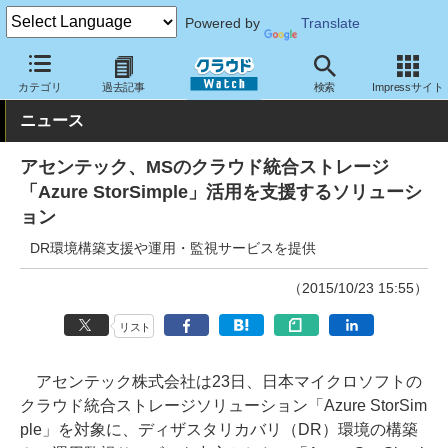
Powered by
Translate
クラウド Watch
サービス・ソフト
サービス
導入支援
カテゴリ
過去記事
検索
Impressサイト
ニュース
アセンテック、MSのクラウド統合ストレージ
「Azure StorSimple」活用を支援するソリューシ
ョン
DR環境構築支援や運用・監視サービスを提供
（2015/10/23 15:55）
リスト
アセンテック株式会社は23日、日本マイクロソフトの
クラウド統合ストレージソリューション「Azure StorSim
ple」を対象に、ディザスタリカバリ（DR）環境の構築