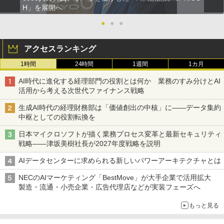
H」を展開へ
●
●
●
アクセスランキング
1時間
24時間
1週間
1カ月
AI時代に進化する経理部門の役割とは何か 業務のすみ分けとAI
活用から考える次世代ファイナンス戦略
生成AI時代の経理財務部は「価値創出の中核」に――データ集約
中枢としての役割転換を
日本マイクロソフトが描く業務プロセス変革と最新セキュリティ
戦略――津坂美樹社長が2027年度戦略を説明
AIデータセンターに求められる新しいパワーアーキテクチャとは
NECのAIマーケティング「BestMove」が大手企業で活用拡大
製造・流通・小売企業・広告代理店などが実装フェーズへ
もっと見る