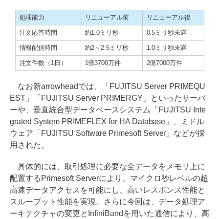
処理能力
リニューアル前
リニューアル後
注文応答時間
約1.0ミリ秒
0.5ミリ秒未満
情報配信時間
約2～2.5ミリ秒
1.0ミリ秒未満
注文件数（1日）
1億3700万件
2億7000万件
なお新arrowheadでは、「FUJITSU Server PRIMEQU
EST」「FUJITSU Server PRIMERGY」といったサーバ
ーや、垂直統合型データベースシステム「FUJITSU Inte
grated System PRIMEFLEX for HA Database」、ミドル
ウェア「FUJITSU Software Primesoft Server」などが採
用された。
具体的には、取引処理に必要な全データをメモリ上に
配置するPrimesoft Serverにより、マイクロ秒レベルの超
高速データアクセスを可能にし、高いレスポンス性能と
スループット性能を実現。さらに今回は、データ処理ア
ーキテクチャの変更とInfiniBandを用いた通信により、高