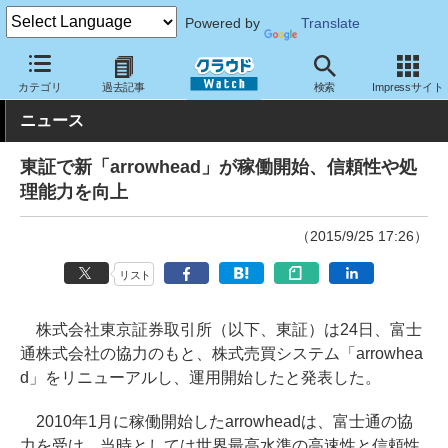
Powered by
Translate
クラウド Watch
トピック
導入事例
その他
カテゴリ
過去記事
検索
Impressサイト
ニュース
東証で新「arrowhead」が稼働開始、信頼性や処
理能力を向上
（2015/9/25 17:26）
リスト
株式会社東京証券取引所（以下、東証）は24日、富士
通株式会社の協力のもと、株式売買システム「arrowhea
d」をリニューアルし、運用開始したと発表した。
2010年1月に稼働開始したarrowheadは、富士通の協
力を受け、当時としては世界最高水準の高速性と信頼性