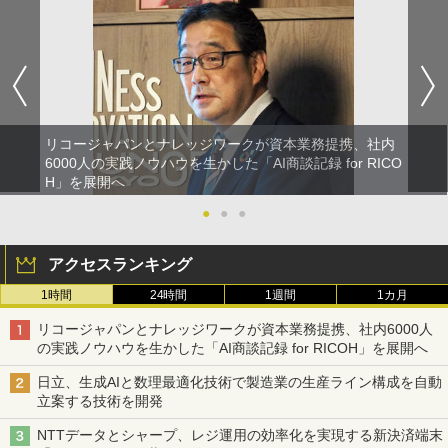
リコージャパンとナレッジワークが資本業務提携、社内
6000人の実践ノウハウを生かした「AI商談記録 for RICO
H」を展開へ
●
●
●
アクセスランキング
1時間
24時間
1週間
1カ月
リコージャパンとナレッジワークが資本業務提携、社内6000人
の実践ノウハウを生かした「AI商談記録 for RICOH」を展開へ
日立、生成AIと数理最適化技術で製造業の生産ライン構成を自動
立案する技術を開発
NTTデータとシャープ、レジ運用の効率化を実現する新決済端末