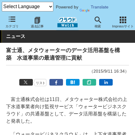
Powered by
Translate
クラウド Watch
トピック
導入事例
その他
カテゴリ
過去記事
検索
Impressサイト
ニュース
富士通、メタウォーターのデータ活用基盤を構
築 水道事業の最適管理に貢献
（2015/9/11 16:34）
リスト
富士通株式会社は11日、メタウォーター株式会社の上
下水道事業者向け監視サービス「ウォータービジネスク
ラウド」の共通基盤として、データ活用基盤を構築した
と発表した。
「ウォータービジネスクラウド」は、上下水道事業者