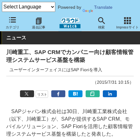
Powered by
Translate
クラウド Watch
トピック
導入事例
基幹業務
カテゴリ
過去記事
検索
Impressサイト
ニュース
川崎重工、SAP CRMでカンパニー向け顧客情報管
理システムサービス基盤を構築
ユーザーインターフェイスにはSAP Fioriを導入
（2015/7/31 10:15）
リスト
SAPジャパン株式会社は30日、川崎重工業株式会社
（以下、川崎重工）が、SAPが提供するSAP CRM、モ
バイルソリューション、SAP Fioriを活用した顧客情報管
理システムサービス基盤を構築したと発表した。