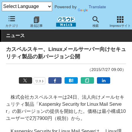
Powered by
Translate
クラウド Watch
セキュリティ
マルウェア対策
カテゴリ
過去記事
検索
Impressサイト
ニュース
カスペルスキー、Linuxメールサーバー向けセキュ
リティ製品の新バージョン公開
（2015/7/27 09:00）
リスト
株式会社カスペルスキーは24日、法人向けメールセキ
ュリティ製品「Kaspersky Security for Linux Mail Serve
r」の新バージョンの提供を開始した。価格は最小構成10
ユーザーで2万7900円（税別）から。
Kaspersky Security for Linux Mail Serverは、 Linux環