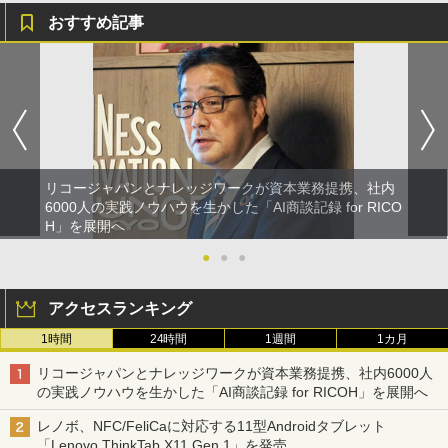
おすすめ記事
リコージャパンとナレッジワークが資本業務提携、社内
6000人の実践ノウハウを生かした「AI商談記録 for RICO
H」を展開へ
●
●
●
アクセスランキング
1時間
24時間
1週間
1カ月
リコージャパンとナレッジワークが資本業務提携、社内6000人
の実践ノウハウを生かした「AI商談記録 for RICOH」を展開へ
レノボ、NFC/FeliCaに対応する11型Androidタブレット
「Lenovo ThinkTab X11 Gen 1」を発売