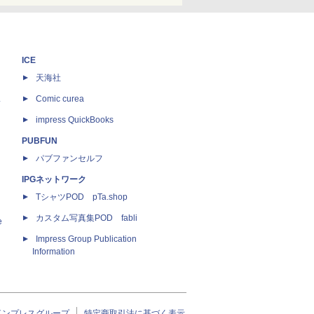
ICE
天海社
ス
Comic curea
impress QuickBooks
PUBFUN
パブファンセルフ
IPGネットワーク
TシャツPOD pTa.shop
カスタム写真集POD fabli
e
Impress Group Publication
Information
インプレスグループ
特定商取引法に基づく表示