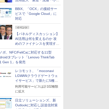
活用拡大 製造・流通・小売
企業・広告代理店などが実装
BBIX、「OCX」の接続サー
フェーズへ
ビスで「Google Cloud」に
対応
イベント
【パネルディスカッション】
AI活用は何を変えるのか 攻
めのファイナンスを実現する
業務設計とマインドセット変
ノボ、NFC/FeliCaに対応する11型
革
droidタブレット「Lenovo ThinkTab
11 Gen 1」を発売
レコモット、「moconavi
LGWANクラウドゲートウェ
イサービス」で新たに5種類
のサービスと連携開始
利用可能サービスは計102種類
に拡大
日立ソリューションズ、新
Outlookに対応し誤送信対策