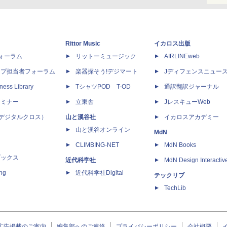
Rittor Music
イカロス出版
dフォーラム
リットーミュージック
AIRLINEweb
ップ担当者フォーラム
楽器探そう!デジマート
Jディフェンスニュー
ness Library
TシャツPOD T-OD
通訳翻訳ジャーナル
セミナー
立東舎
JレスキューWeb
 X（デジタルクロス）
山と溪谷社
イカロスアカデミー
山と溪谷オンライン
MdN
CLIMBING-NET
MdN Books
ブックス
近代科学社
MdN Design Interactiv
ing
近代科学社Digital
テックリブ
TechLib
広告掲載のご案内
編集部へのご連絡
プライバシーポリシー
会社概要