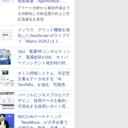
統制基盤「AgenticBlue」を
導入
アラート分析から報告作成まで
を自動化し分析品質の向上と対
応迅速化を実現
メシウス、グリッド機能を強
化したJavaScript UIライブラ
リ「Wijmo 2026J v1.1」
S&J、電通PRコンサルティン
グ、電通総研の3社、サイバ
ーインシデント発生時の対応
と危機管理広報を一体的に訓
さくら情報システム、非定型
練するプログラムを提供
文書をデータ化する「AI
TextSifta」を強化 写真情報
のデータ化などに対応
パーソルビジネスプロセスデ
ザイン、採用データを集約・
可視化する採用レポート高速
化サービスを提供
NECのAIマーケティング
「BestMove」が大手企業で