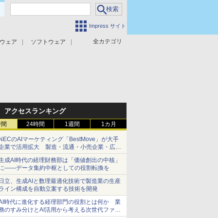
Impress サイト
全カテゴリ
ウェア
ソフトウェア
攻撃対策
マルウェア対策
アクセスランキング
時間
24時間
1週間
1カ月
NECのAIマーケティング「BestMove」が大手
企業で活用拡大 製造・流通・小売企業・広告
代理店などが実装フェーズへ
生成AI時代の経理財務部は「価値創出の中核」
に――データ集約中枢としての役割転換を
日立、生成AIと数理最適化技術で製造業の生産
ライン構成を自動立案する技術を開発
AI時代に進化する経理部門の役割とは何か 業
務のすみ分けとAI活用から考える次世代ファイ
ナンス戦略