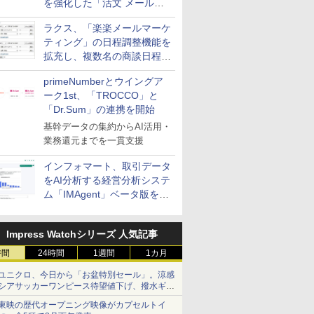
を強化した「活文 メール誤
送信防止アドインサービス」
ラクス、「楽楽メールマーケ
を提供
ティング」の日程調整機能を
拡充し、複数名の商談日程調
整を効率化
primeNumberとウイングア
ーク1st、「TROCCO」と
「Dr.Sum」の連携を開始
基幹データの集約からAI活用・
業務還元までを一貫支援
インフォマート、取引データ
をAI分析する経営分析システ
ム「IMAgent」ベータ版を提
供
Impress Watchシリーズ 人気記事
時間
24時間
1週間
1カ月
ユニクロ、今日から「お盆特別セール」。涼感
シアサッカーワンピース待望値下げ、撥水ギア
ショーツは1990円に
東映の歴代オープニング映像がカプセルトイ