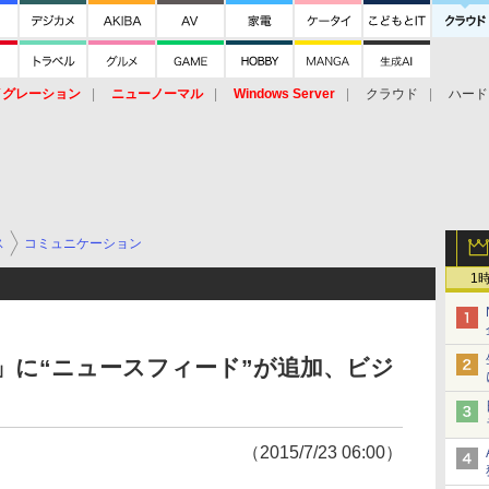
イグレーション
ニューノーマル
Windows Server
クラウド
ハード
トピック
ストレージ（HW）
オープンソース
SaaS
標的型
ント
ス
コミュニケーション
1
t」に“ニュースフィード”が追加、ビジ
（2015/7/23 06:00）