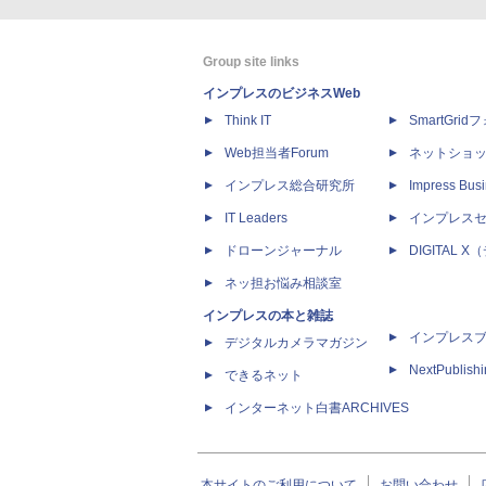
Group site links
インプレスのビジネスWeb
Think IT
SmartGri
Web担当者Forum
ネットショ
インプレス総合研究所
Impress Busi
IT Leaders
インプレス
ドローンジャーナル
DIGITAL
ネッ担お悩み相談室
インプレスの本と雑誌
インプレス
デジタルカメラマガジン
NextPublish
できるネット
インターネット白書ARCHIVES
本サイトのご利用について
お問い合わせ