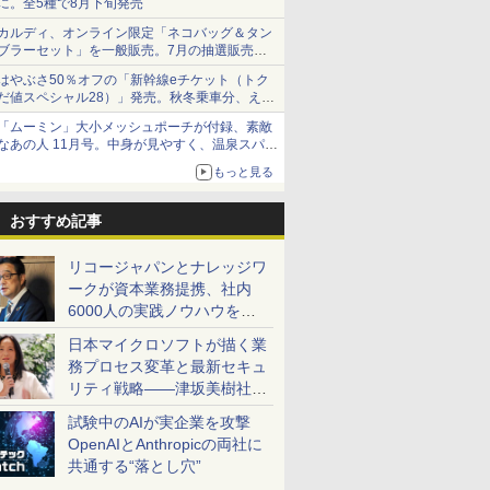
に。全5種で8月下旬発売
カルディ、オンライン限定「ネコバッグ＆タン
ブラーセット」を一般販売。7月の抽選販売の
当選無効分
はやぶさ50％オフの「新幹線eチケット（トク
だ値スペシャル28）」発売。秋冬乗車分、えき
ねっと限定
「ムーミン」大小メッシュポーチが付録、素敵
なあの人 11月号。中身が見やすく、温泉スパに
も使える
もっと見る
おすすめ記事
リコージャパンとナレッジワ
ークが資本業務提携、社内
6000人の実践ノウハウを生
かした「AI商談記録 for
日本マイクロソフトが描く業
RICOH」を展開へ
務プロセス変革と最新セキュ
リティ戦略――津坂美樹社長
が2027年度戦略を説明
試験中のAIが実企業を攻撃
OpenAIとAnthropicの両社に
共通する“落とし穴”