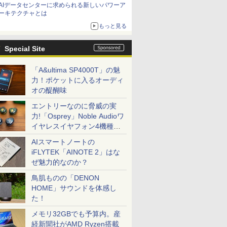
AIデータセンターに求められる新しいパワーア
ーキテクチャとは
もっと見る
Special Site
「A&ultima SP4000T」の魅
力！ポケットに入るオーディ
オの醍醐味
エントリーなのに脅威の実
力!「Osprey」Noble Audioワ
イヤレスイヤフォン4機種を
一気に聴く
AIスマートノートの
iFLYTEK「AINOTE 2」はな
ぜ魅力的なのか？
鳥肌ものの「DENON
HOME」サウンドを体感し
た！
メモリ32GBでも予算内。産
経新聞社がAMD Ryzen搭載