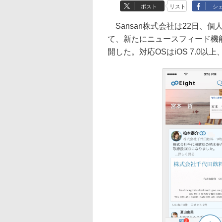
ポスト
リスト
シ
Sansan株式会社は22日、個
て、新たにニュースフィード機
開した。対応OSはiOS 7.0以上、An