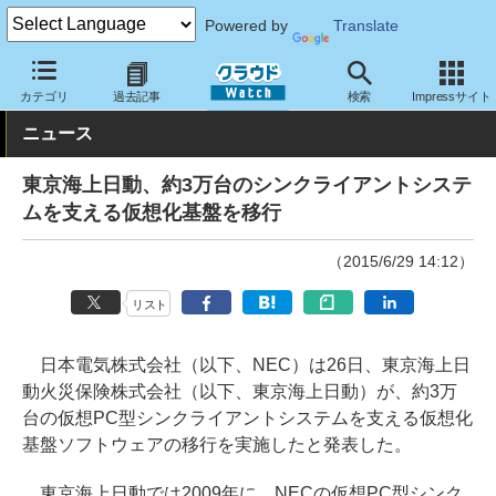
Powered by
Translate
クラウド Watch
トピック
導入事例
仮想化
カテゴリ
過去記事
検索
Impressサイト
ニュース
東京海上日動、約3万台のシンクライアントシステ
ムを支える仮想化基盤を移行
（2015/6/29 14:12）
リスト
日本電気株式会社（以下、NEC）は26日、東京海上日
動火災保険株式会社（以下、東京海上日動）が、約3万
台の仮想PC型シンクライアントシステムを支える仮想化
基盤ソフトウェアの移行を実施したと発表した。
東京海上日動では2009年に、NECの仮想PC型シンク