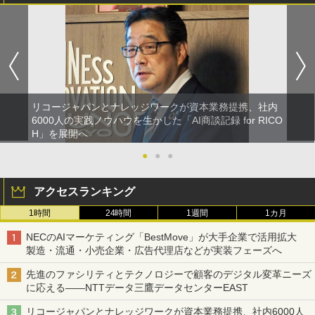
リコージャパンとナレッジワークが資本業務提携、社内
6000人の実践ノウハウを生かした「AI商談記録 for RICO
H」を展開へ
●
●
●
アクセスランキング
1時間
24時間
1週間
1カ月
NECのAIマーケティング「BestMove」が大手企業で活用拡大
製造・流通・小売企業・広告代理店などが実装フェーズへ
先進のファシリティとテクノロジーで顧客のデジタル変革ニーズ
に応える――NTTデータ三鷹データセンターEAST
リコージャパンとナレッジワークが資本業務提携、社内6000人