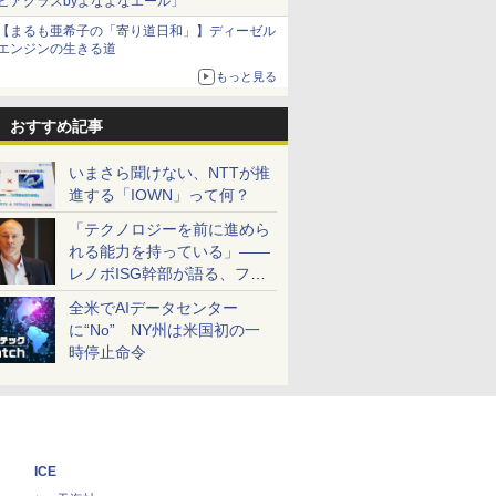
ビアグラスbyよなよなエール」
【まるも亜希子の「寄り道日和」】ディーゼル
エンジンの生きる道
もっと見る
おすすめ記事
いまさら聞けない、NTTが推
進する「IOWN」って何？
「テクノロジーを前に進めら
れる能力を持っている」――
レノボISG幹部が語る、フル
スタックと水冷技術の強み
全米でAIデータセンター
に“No” NY州は米国初の一
時停止命令
ICE