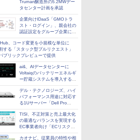
Truman醸造所の5.2MWデー
タセンター計画を承認
企業向けIDaaS「GMOトラ
スト・ログイン」、親会社の
認証設定をグループ企業に展
開できる新機能を提供
itHub、コード変更を小規模な単位に
割する「スタック型プルリクエスト」
パブリックプレビューで提供
ai&、AIデータセンターに
Voltaiqのバッテリーエネルギ
ー貯蔵システムを導入する計
画を発表
デル・テクノロジーズ、ハイ
パフォーマンス用途に対応す
る1Uサーバー「Dell Pro
Precision 7 R1ラック」を発
TISI、不正対策と売上最大化
売
の最適なバランスを実現する
EC事業者向け「ECリスク対
策設計・運用支援サービス」
カオナビ、従業員の特性や相