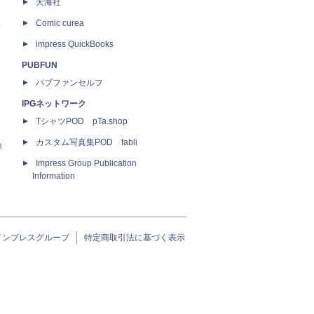
天海社
ス
Comic curea
impress QuickBooks
PUBFUN
パブファンセルフ
IPGネットワーク
TシャツPOD pTa.shop
カスタム写真集POD fabli
e
Impress Group Publication
Information
インプレスグループ
特定商取引法に基づく表示