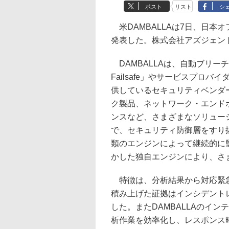
ポスト
リスト
シ
米DAMBALLAは7日、日本オ
発表した。株式会社アズジェン
DAMBALLAは、自動ブリーチ
Failsafe」やサービスプロバ
供しているセキュリティベンダー。DA
ク製品、ネットワーク・エンド
ンスなど、さまざまなソリュー
で、セキュリティ防御層をすり
類のエンジンによって継続的に
かした独自エンジンにより、さ
特徴は、分析結果から対応緊急
積み上げた証拠はインシデント
した。またDAMBALLAのイ
析作業を効率化し、レスポンス