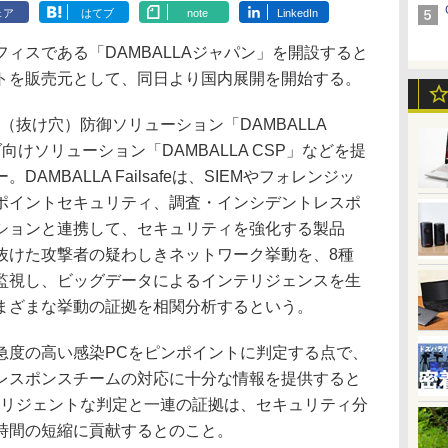
ェア
はてブ
note
LinkedIn
フィスである「DAMBALLAジャパン」を開設すると
トを販売元として、同日より国内展開を開始する。
（抜け穴）防御ソリューション「DAMBALLA
イダ向けソリューション「DAMBALLA CSP」などを提
MBALLA Failsafeは、SIEMやフォレンジッ
ポイントセキュリティ、調査・インシデントレスポ
ションと連携して、セキュリティを強化する製品
抜けた攻撃者の疑わしきネットワーク挙動を、8種
監視し、ビッグデータによるインテリジェンスを生
まざまな挙動の証拠を相関分析するという。
度の高い感染PCをピンポイントに判定する点で、
レスポンスチームの対応に十分な情報を提供すると
ンテリジェントな判定と一連の証拠は、セキュリティ分
時間の短縮に貢献するとのこと。