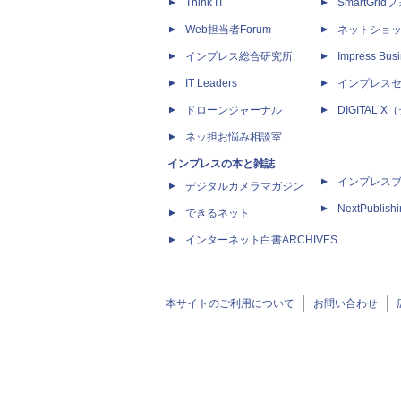
Think IT
SmartGri
Web担当者Forum
ネットショ
インプレス総合研究所
Impress Busi
IT Leaders
インプレス
ドローンジャーナル
DIGITAL
ネッ担お悩み相談室
インプレスの本と雑誌
インプレス
デジタルカメラマガジン
NextPublish
できるネット
インターネット白書ARCHIVES
本サイトのご利用について
お問い合わせ