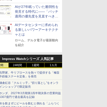
活用を成果へつなぐ3つの方
AIが27年眠っていた脆弱性を
針を発表
発見する時代に――「パッチ
適用の優先度を見直すべき」
とセキュリティ専門家
AIデータセンターに求められ
る新しいパワーアーキテクチ
ャとは
ローム、デルタ電子が最新動向
を紹介
Impress Watchシリーズ 人気記事
時間
24時間
1週間
1カ月
吉野家、牛リブロースを熱々で提供する「極旨
牛鉄板ステーキ定食」を発売
鎌倉紅谷「クルミッ子」“切り落とし”をオンラ
インショップで限定販売
ホンダ、2027年3月期第1四半期決算の営業利益
5307億円で過去最高を記録
水を飲まずにビールを飲むと倒れる「ふらつく