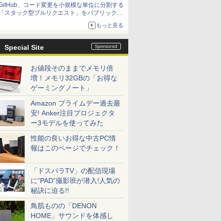
GitHub、コード変更を小規模な単位に分割する
「スタック型プルリクエスト」をパブリックプ
レビューで提供
もっと見る
Special Site
お値段そのままでメモリ倍
増！メモリ32GBの「お得な
ゲーミングノート」
Amazon プライムデー過去最
安! Anker注目プロジェクタ
ー3モデルを使ってみた
性能の良いお得な中古PC情
報はこのページでチェック！
「ドスパラTV」の配信現場
に“PAD”撮影班が潜入!人気の
秘訣に迫る!!
鳥肌ものの「DENON
HOME」サウンドを体感し