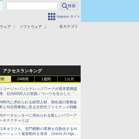
Impress サイト
全カテゴリ
ウェア
ソフトウェア
攻撃対策
マルウェア対策
アクセスランキング
時間
24時間
1週間
1カ月
リコージャパンとナレッジワークが資本業務提
携、社内6000人の実践ノウハウを生かした「AI
商談記録 for RICOH」を展開へ
AI時代に求められる経理人材、旭化成の業務改
革とAI活用事例に見る次世代ファイナンス戦略
AIデータセンターに求められる新しいパワーア
ーキテクチャとは
日本オラクル、部門横断の業務を自動化するAI
エージェント最新動向を発表 Oracle AI Agent
Studioで企業の意思決定と開発を加速