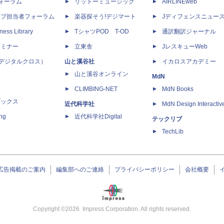
dフォーラム
リットーミュージック
AIRLINEweb
ップ担当者フォーラム
楽器探そう!デジマート
Jディフェンスニュー
ness Library
TシャツPOD T-OD
通訳翻訳ジャーナル
セミナー
立東舎
JレスキューWeb
 X（デジタルクロス）
山と溪谷社
イカロスアカデミー
山と溪谷オンライン
MdN
CLIMBING-NET
MdN Books
ブックス
近代科学社
MdN Design Interactiv
ing
近代科学社Digital
テックリブ
TechLib
広告掲載のご案内
編集部へのご連絡
プライバシーポリシー
会社概要
Copyright ©
2026
Impress Corporation. All rights reserved.