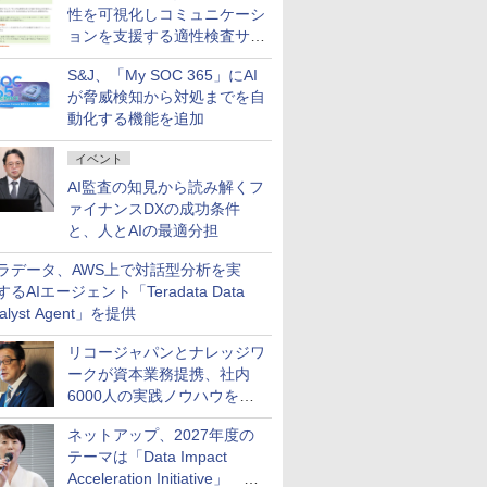
性を可視化しコミュニケーシ
ョンを支援する適性検査サー
ビスを提供
S&J、「My SOC 365」にAI
が脅威検知から対処までを自
動化する機能を追加
イベント
AI監査の知見から読み解くフ
ァイナンスDXの成功条件
と、人とAIの最適分担
ラデータ、AWS上で対話型分析を実
するAIエージェント「Teradata Data
alyst Agent」を提供
リコージャパンとナレッジワ
ークが資本業務提携、社内
6000人の実践ノウハウを生
かした「AI商談記録 for
ネットアップ、2027年度の
RICOH」を展開へ
テーマは「Data Impact
Acceleration Initiative」 AI