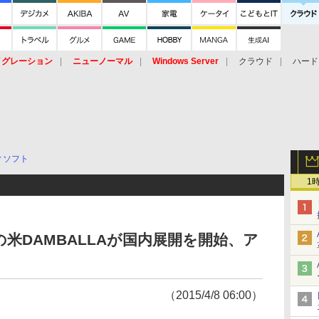
イグレーション
ニューノーマル
Windows Server
クラウド
ハード
トピック
ストレージ（HW）
オープンソース
SaaS
標的型
ント
ィソフト
1
米DAMBALLAが国内展開を開始、ア
（2015/4/8 06:00）