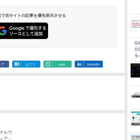
 検索で当サイトの記事を優先表示させる
G
分
を
ェア
はてブ
note
LinkedIn
マルウ
ュア・