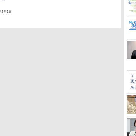
6年3月1日
テ
現
An