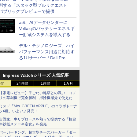
割する「スタック型プルリクエスト」
パブリックプレビューで提供
ai&、AIデータセンターに
Voltaiqのバッテリーエネルギ
ー貯蔵システムを導入する計
画を発表
デル・テクノロジーズ、ハイ
パフォーマンス用途に対応す
る1Uサーバー「Dell Pro
Precision 7 R1ラック」を発
売
Impress Watchシリーズ 人気記事
時間
24時間
1週間
1カ月
【家電レビュー】手ごわい雑草との戦い、コメ
リの草刈機で完全勝利 掃除機感覚で使えた
ミスド「Mrs. GREEN APPLE」のコラボドーナ
ツ4種、いよいよ発売！
吉野家、牛リブロースを熱々で提供する「極旨
牛鉄板ステーキ定食」を発売
バーガーキング、超大型チーズバーガー「ダー