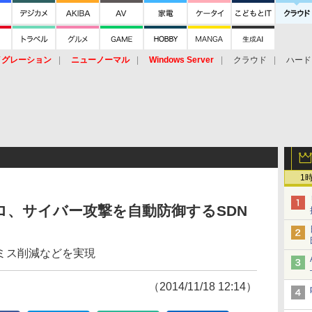
イグレーション
ニューノーマル
Windows Server
クラウド
ハード
トピック
ストレージ（HW）
オープンソース
SaaS
標的型
ント
1
ロ、サイバー攻撃を自動防御するSDN
ミス削減などを実現
（2014/11/18 12:14）