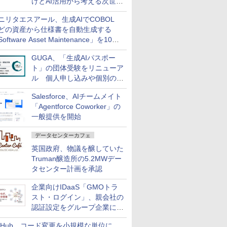
けとAI活用から考える次世代
ファイナンス戦略
ニリタエスアール、生成AIでCOBOL
どの資産から仕様書を自動生成する
oftware Asset Maintenance」を10月
発売
GUGA、「生成AIパスポー
ト」の団体受験をリニューア
ル 個人申し込みや個別の支
払いなどに対応
Salesforce、AIチームメイト
「Agentforce Coworker」の
一般提供を開始
データセンターカフェ
英国政府、物議を醸していた
Truman醸造所の5.2MWデー
タセンター計画を承認
企業向けIDaaS「GMOトラ
スト・ログイン」、親会社の
認証設定をグループ企業に展
開できる新機能を提供
itHub、コード変更を小規模な単位に