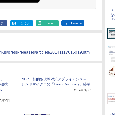
ユ
な
「S
ェア
はてブ
note
LinkedIn
に
ut-us/press-releases/articles/20141117015019.html
ロ、
NEC、標的型攻撃対策アプライアンス～ト
との連携
レンドマイクロの「Deep Discovery」搭載
p
2012年7月27日
10月30日
G