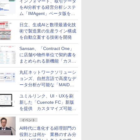
インフォマート、取引データ
をAI分析する経営分析システ
ム「IMAgent」ベータ版を提
供
日立、生成AIと数理最適化技
術で製造業の生産ライン構成
を自動立案する技術を開発
Sansan、「Contract One」
に店舗や物件単位で契約書を
まとめられる新機能「カスタ
ム契約ツリー」を追加
丸紅ネットワークソリューシ
ョンズ、自然言語で高度なデ
ータ分析が可能な「MAIDOA
AI ASSIST」を9月より提供
ユミルリンク、UI・UXを刷
新した「Cuenote FC」新版
を提供 カスタマイズ可能な
ダッシュボード画面を搭載
イベント
AI時代に進化する経理部門の
役割とは何か 業務のすみ分