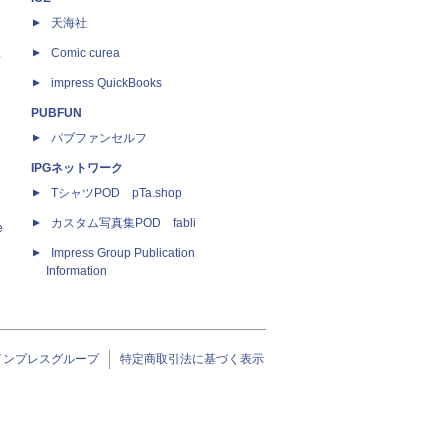
天海社
ス
Comic curea
impress QuickBooks
PUBFUN
パブファンセルフ
IPGネットワーク
TシャツPOD pTa.shop
カスタム写真集POD fabli
e
Impress Group Publication
Information
インプレスグループ
特定商取引法に基づく表示