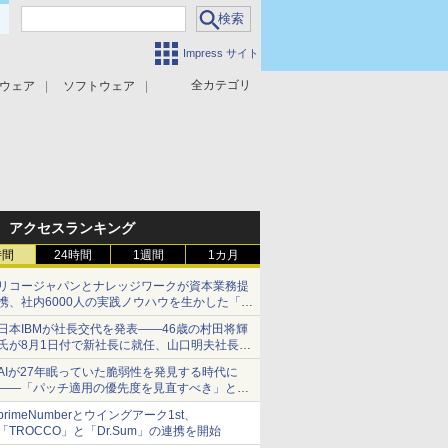
Impress サイト
全カテゴリ
ウェア
ソフトウェア
攻撃対策
マルウェア対策
アクセスランキング
時間
24時間
1週間
1カ月
リコージャパンとナレッジワークが資本業務提
携、社内6000人の実践ノウハウを生かした「AI
商談記録 for RICOH」を展開へ
日本IBMが社長交代を発表――46歳の村田将輝
氏が8月1日付で新社長に就任、山口明夫社長は
会長へ
AIが27年眠っていた脆弱性を発見する時代に
――「パッチ適用の優先度を見直すべき」とセ
キュリティ専門家
primeNumberとウイングアーク1st、
「TROCCO」と「Dr.Sum」の連携を開始