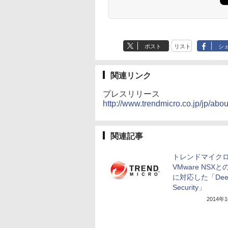
ポスト
リスト
シ
関連リンク
プレスリリース
http://www.trendmicro.co.jp/jp/abo
関連記事
トレンドマイク
VMware NSX
に対応した「Dee
Security」
2014年