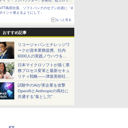
ティ ザ・ワンパウンダー」を発売。総カロリー
約1656kcal、総重量約527g！
NTT島田社長、ソフトバンクのセブン出資に「d
ポイント使えるようにして」
もっと見る
おすすめ記事
リコージャパンとナレッジワ
ークが資本業務提携、社内
6000人の実践ノウハウを生
かした「AI商談記録 for
日本マイクロソフトが描く業
RICOH」を展開へ
務プロセス変革と最新セキュ
リティ戦略――津坂美樹社長
が2027年度戦略を説明
試験中のAIが実企業を攻撃
OpenAIとAnthropicの両社に
共通する“落とし穴”
ICE