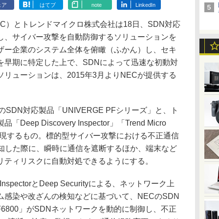
ェア
はてブ
note
LinkedIn
）とトレンドマイクロ株式会社は18日、SDN対応
し、サイバー攻撃を自動防御するソリューションを
ザー企業のシステム全体を俯瞰（ふかん）し、セキ
を早期に特定した上で、SDNによって迅速な初動対
リューションは、2015年3月よりNECが提供する
DN対応製品「UNIVERGE PFシリーズ」と、ト
 Discovery Inspector」「Trend Micro
させて実現するもの。標的型サイバー攻撃における不正通信
検知した際に、瞬時に通信を遮断するほか、端末など
リティリスクに自動対処できるようにする。
InspectorとDeep Securityによる、ネットワーク上
感染や改ざんの検知などに基づいて、NECのSDN
PF6800」がSDNネットワークを動的に制御し、不正