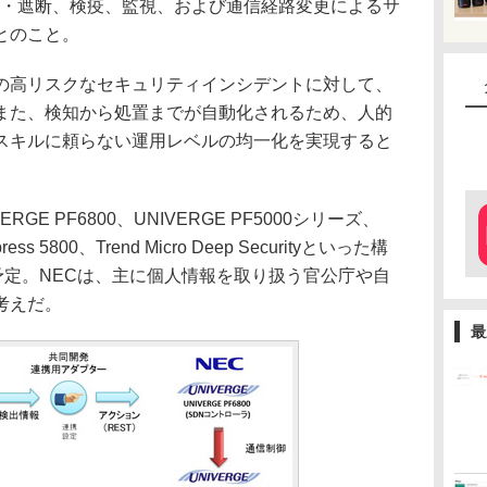
離・遮断、検疫、監視、および通信経路変更によるサ
とのこと。
高リスクなセキュリティインシデントに対して、
また、検知から処置までが自動化されるため、人的
スキルに頼らない運用レベルの均一化を実現すると
E PF6800、UNIVERGE PF5000シリーズ、
xpress 5800、Trend Micro Deep Securityといった構
予定。NECは、主に個人情報を取り扱う官公庁や自
考えだ。
最