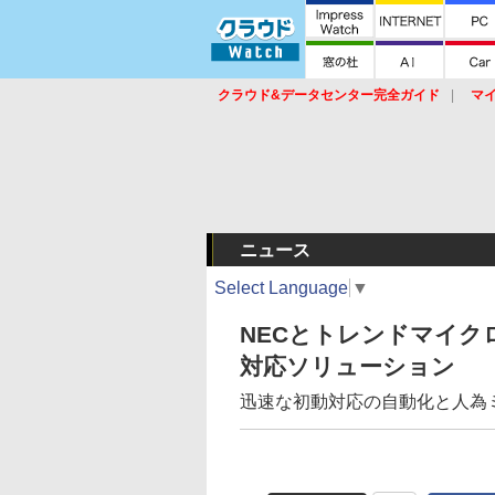
クラウド&データセンター完全ガイド
マ
サービス
セキュリティ
ネットワーク
スイッチ
ルータ
導入事例
イベ
ニュース
Select Language
▼
NECとトレンドマイク
対応ソリューション
迅速な初動対応の自動化と人為