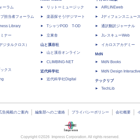
dフォーラム
リットーミュージック
AIRLINEweb
ップ担当者フォーラム
楽器探そう!デジマート
Jディフェンスニュー
ness Library
TシャツPOD T-OD
通訳翻訳ジャーナル
セミナー
立東舎
JレスキューWeb
 X（デジタルクロス）
山と溪谷社
イカロスアカデミー
山と溪谷オンライン
MdN
CLIMBING-NET
MdN Books
ブックス
近代科学社
MdN Design Interactiv
ing
近代科学社Digital
テックリブ
TechLib
広告掲載のご案内
編集部へのご連絡
プライバシーポリシー
会社概要
Copyright ©
2026
Impress Corporation. All rights reserved.