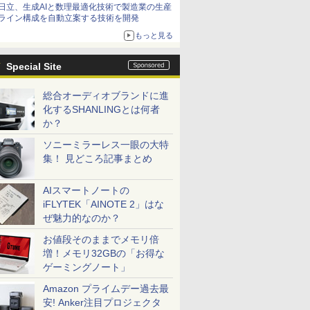
日立、生成AIと数理最適化技術で製造業の生産
ライン構成を自動立案する技術を開発
もっと見る
Special Site
総合オーディオブランドに進
化するSHANLINGとは何者
か？
ソニーミラーレス一眼の大特
集！ 見どころ記事まとめ
AIスマートノートの
iFLYTEK「AINOTE 2」はな
ぜ魅力的なのか？
お値段そのままでメモリ倍
増！メモリ32GBの「お得な
ゲーミングノート」
Amazon プライムデー過去最
安! Anker注目プロジェクタ