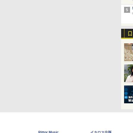
Rittor Music
イカロス出版