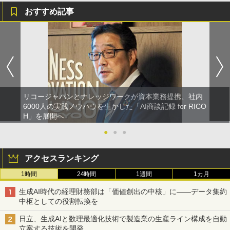
おすすめ記事
リコージャパンとナレッジワークが資本業務提携、社内
6000人の実践ノウハウを生かした「AI商談記録 for RICO
H」を展開へ
●
●
●
アクセスランキング
1時間
24時間
1週間
1カ月
生成AI時代の経理財務部は「価値創出の中核」に――データ集約
中枢としての役割転換を
日立、生成AIと数理最適化技術で製造業の生産ライン構成を自動
立案する技術を開発