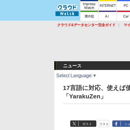
クラウド&データセンター完全ガイド
マ
サービス
セキュリティ
ネットワーク
スイッチ
ルータ
導入事例
イベ
ニュース
Select Language
▼
17言語に対応、使えば
「YarakuZen」
ポスト
リスト
シ