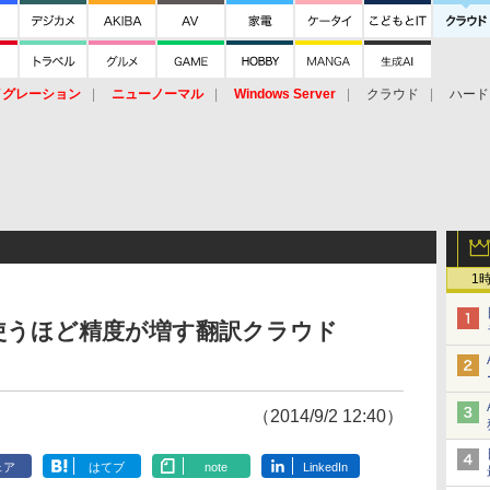
イグレーション
ニューノーマル
Windows Server
クラウド
ハード
トピック
ストレージ（HW）
オープンソース
SaaS
標的型
ント
1
使うほど精度が増す翻訳クラウド
（2014/9/2 12:40）
ェア
はてブ
note
LinkedIn