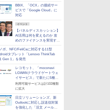
企業・広告代理店などが実装
BBIX、「OCX」の接続サー
フェーズへ
ビスで「Google Cloud」に
対応
イベント
【パネルディスカッション】
AI活用は何を変えるのか 攻
めのファイナンスを実現する
業務設計とマインドセット変
ノボ、NFC/FeliCaに対応する11型
革
droidタブレット「Lenovo ThinkTab
11 Gen 1」を発売
レコモット、「moconavi
LGWANクラウドゲートウェ
イサービス」で新たに5種類
のサービスと連携開始
利用可能サービスは計102種類
に拡大
日立ソリューションズ、新
Outlookに対応し誤送信対策
を強化した「活文 メール誤