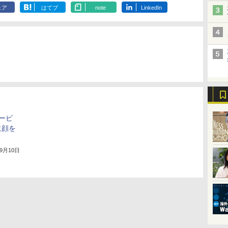
ェア
はてブ
note
LinkedIn
サービ
に顔を
年9月10日