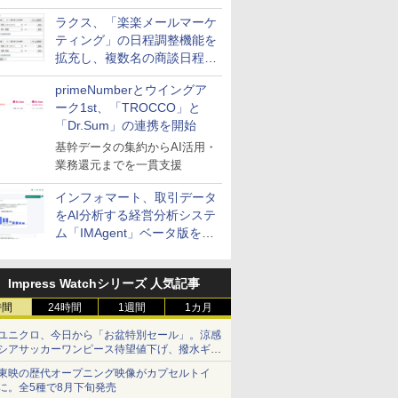
送信防止アドインサービス」
ラクス、「楽楽メールマーケ
を提供
ティング」の日程調整機能を
拡充し、複数名の商談日程調
整を効率化
primeNumberとウイングア
ーク1st、「TROCCO」と
「Dr.Sum」の連携を開始
基幹データの集約からAI活用・
業務還元までを一貫支援
インフォマート、取引データ
をAI分析する経営分析システ
ム「IMAgent」ベータ版を提
供
Impress Watchシリーズ 人気記事
時間
24時間
1週間
1カ月
ユニクロ、今日から「お盆特別セール」。涼感
シアサッカーワンピース待望値下げ、撥水ギア
ショーツは1990円に
東映の歴代オープニング映像がカプセルトイ
に。全5種で8月下旬発売