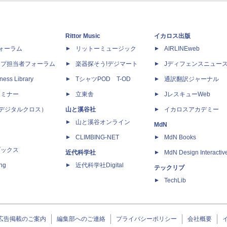
Rittor Music
イカロス出版
dフォーラム
リットーミュージック
AIRLINEweb
ップ担当者フォーラム
楽器探そう!デジマート
Jディフェンスニュー
ness Library
TシャツPOD T-OD
通訳翻訳ジャーナル
セミナー
立東舎
JレスキューWeb
 X（デジタルクロス）
山と溪谷社
イカロスアカデミー
山と溪谷オンライン
MdN
CLIMBING-NET
MdN Books
ブックス
近代科学社
MdN Design Interactiv
ing
近代科学社Digital
テックリブ
TechLib
広告掲載のご案内
編集部へのご連絡
プライバシーポリシー
会社概要