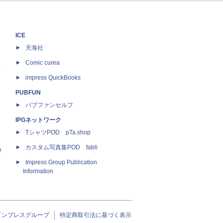
ICE
天海社
ス
Comic curea
impress QuickBooks
PUBFUN
パブファンセルフ
IPGネットワーク
TシャツPOD pTa.shop
カスタム写真集POD fabli
e
Impress Group Publication
Information
インプレスグループ
特定商取引法に基づく表示