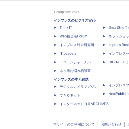
Group site links
インプレスのビジネスWeb
Think IT
SmartGri
Web担当者Forum
ネットショ
インプレス総合研究所
Impress Busi
IT Leaders
インプレス
ドローンジャーナル
DIGITAL
ネッ担お悩み相談室
インプレスの本と雑誌
インプレス
デジタルカメラマガジン
NextPublish
できるネット
インターネット白書ARCHIVES
本サイトのご利用について
お問い合わせ