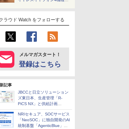
一気に聴く
クラウド Watch をフォローする
メルマガスタート！
登録はこちら
新記事
JBCCと日立ソリューション
ズ東日本、生産管理「R-
PiCS NX」と供給計画
「scSQUARE ISP」の連携サ
NRIセキュア、SOCサービス
ービスを提供開始
「NeoSOC」に独自開発のAI
統制基盤「AgenticBlue」を