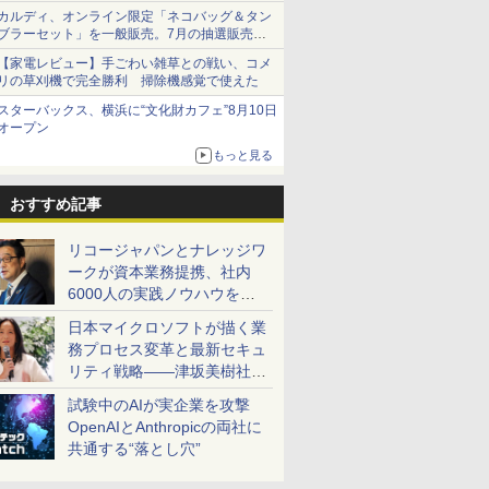
カルディ、オンライン限定「ネコバッグ＆タン
ブラーセット」を一般販売。7月の抽選販売の
当選無効分
【家電レビュー】手ごわい雑草との戦い、コメ
リの草刈機で完全勝利 掃除機感覚で使えた
スターバックス、横浜に“文化財カフェ”8月10日
オープン
もっと見る
おすすめ記事
リコージャパンとナレッジワ
ークが資本業務提携、社内
6000人の実践ノウハウを生
かした「AI商談記録 for
日本マイクロソフトが描く業
RICOH」を展開へ
務プロセス変革と最新セキュ
リティ戦略――津坂美樹社長
が2027年度戦略を説明
試験中のAIが実企業を攻撃
OpenAIとAnthropicの両社に
共通する“落とし穴”