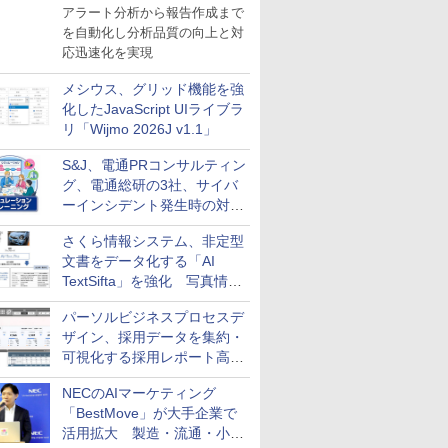
導入
アラート分析から報告作成まで
を自動化し分析品質の向上と対
応迅速化を実現
メシウス、グリッド機能を強
化したJavaScript UIライブラ
リ「Wijmo 2026J v1.1」
S&J、電通PRコンサルティン
グ、電通総研の3社、サイバ
ーインシデント発生時の対応
と危機管理広報を一体的に訓
さくら情報システム、非定型
練するプログラムを提供
文書をデータ化する「AI
TextSifta」を強化 写真情報
のデータ化などに対応
パーソルビジネスプロセスデ
ザイン、採用データを集約・
可視化する採用レポート高速
化サービスを提供
NECのAIマーケティング
「BestMove」が大手企業で
活用拡大 製造・流通・小売