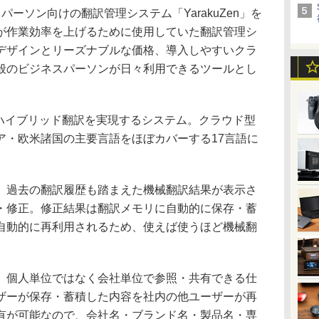
ーソン向けの翻訳管理システム「YarakuZen」を
が作業効率を上げるために使用していた翻訳管理シ
デザインとリーズナブルな価格、導入しやすいクラ
般のビジネスパーソンが日々利用できるツールとし
間のハイブリッド翻訳を実現するシステム。クラウド型
ア・欧米諸国の主要言語をほぼカバーする17言語に
過去の翻訳履歴も踏まえた機械翻訳結果が表示さ
・修正。修正結果は翻訳メモリに自動的に保存・蓄
自動的に再利用されるため、使えば使うほど機械翻
個人単位ではなく会社単位で参照・共有できる仕
ザーが保存・蓄積した内容を社内の他ユーザーが再
有が可能なので、会社名・ブランド名・製品名・専