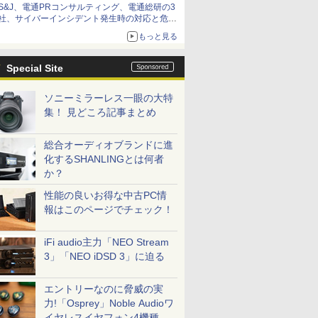
S&J、電通PRコンサルティング、電通総研の3
社、サイバーインシデント発生時の対応と危機
管理広報を一体的に訓練するプログラムを提供
もっと見る
Special Site
ソニーミラーレス一眼の大特
集！ 見どころ記事まとめ
総合オーディオブランドに進
化するSHANLINGとは何者
か？
性能の良いお得な中古PC情
報はこのページでチェック！
iFi audio主力「NEO Stream
3」「NEO iDSD 3」に迫る
エントリーなのに脅威の実
力!「Osprey」Noble Audioワ
イヤレスイヤフォン4機種を