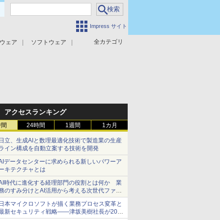
Impress サイト
全カテゴリ
ウェア
ソフトウェア
攻撃対策
マルウェア対策
アクセスランキング
時間
24時間
1週間
1カ月
日立、生成AIと数理最適化技術で製造業の生産
ライン構成を自動立案する技術を開発
AIデータセンターに求められる新しいパワーア
ーキテクチャとは
AI時代に進化する経理部門の役割とは何か 業
務のすみ分けとAI活用から考える次世代ファイ
ナンス戦略
日本マイクロソフトが描く業務プロセス変革と
最新セキュリティ戦略――津坂美樹社長が2027
年度戦略を説明