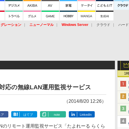
イグレーション
ニューノーマル
Windows Server
クラウド
ハード
トピック
ストレージ（HW）
オープンソース
SaaS
標的型
ント
1
日対応の無線LAN運用監視サービス
（2014/8/20 12:26）
ェア
はてブ
note
LinkedIn
Nのリモート運用監視サービス「たよれーる らくら