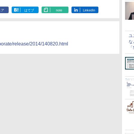
ェア
はてブ
note
LinkedIn
ユ
な
rporate/release/2014/140820.html
「S
に