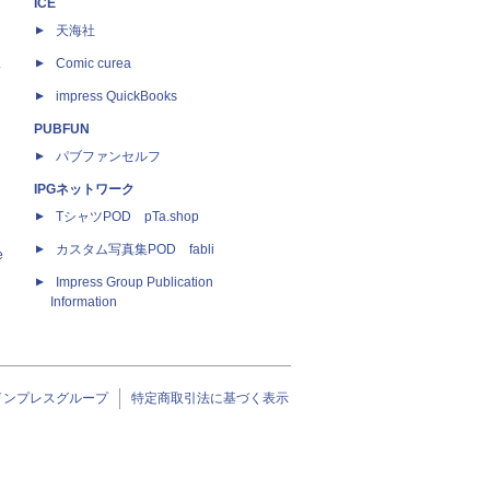
ICE
天海社
ス
Comic curea
impress QuickBooks
PUBFUN
パブファンセルフ
IPGネットワーク
TシャツPOD pTa.shop
カスタム写真集POD fabli
e
Impress Group Publication
Information
インプレスグループ
特定商取引法に基づく表示