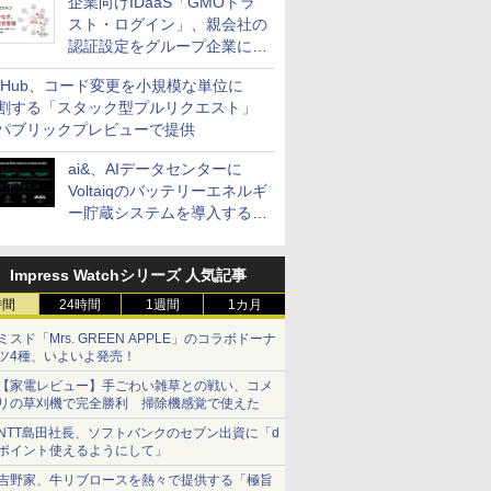
企業向けIDaaS「GMOトラ
スト・ログイン」、親会社の
認証設定をグループ企業に展
開できる新機能を提供
itHub、コード変更を小規模な単位に
割する「スタック型プルリクエスト」
パブリックプレビューで提供
ai&、AIデータセンターに
Voltaiqのバッテリーエネルギ
ー貯蔵システムを導入する計
画を発表
Impress Watchシリーズ 人気記事
時間
24時間
1週間
1カ月
ミスド「Mrs. GREEN APPLE」のコラボドーナ
ツ4種、いよいよ発売！
【家電レビュー】手ごわい雑草との戦い、コメ
リの草刈機で完全勝利 掃除機感覚で使えた
NTT島田社長、ソフトバンクのセブン出資に「d
ポイント使えるようにして」
吉野家、牛リブロースを熱々で提供する「極旨