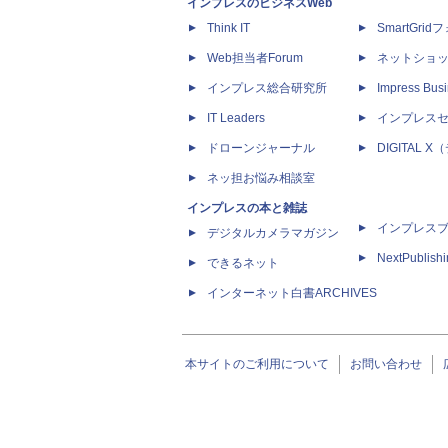
インプレスのビジネスWeb
Think IT
SmartGri
Web担当者Forum
ネットショ
インプレス総合研究所
Impress Busi
IT Leaders
インプレス
ドローンジャーナル
DIGITAL
ネッ担お悩み相談室
インプレスの本と雑誌
インプレス
デジタルカメラマガジン
NextPublish
できるネット
インターネット白書ARCHIVES
本サイトのご利用について
お問い合わせ