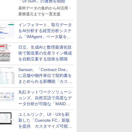
「Dr.Sum」の連携を開始
基幹データの集約からAI活用・
業務還元までを一貫支援
インフォマート、取引データ
をAI分析する経営分析システ
ム「IMAgent」ベータ版を提
供
日立、生成AIと数理最適化技
術で製造業の生産ライン構成
を自動立案する技術を開発
Sansan、「Contract One」
に店舗や物件単位で契約書を
まとめられる新機能「カスタ
ム契約ツリー」を追加
丸紅ネットワークソリューシ
ョンズ、自然言語で高度なデ
ータ分析が可能な「MAIDOA
AI ASSIST」を9月より提供
ユミルリンク、UI・UXを刷
新した「Cuenote FC」新版
を提供 カスタマイズ可能な