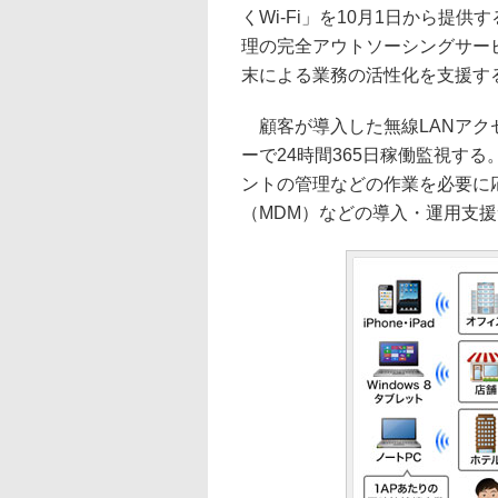
くWi-Fi」を10月1日から提
理の完全アウトソーシングサー
末による業務の活性化を支援す
顧客が導入した無線LANアク
ーで24時間365日稼働監視す
ントの管理などの作業を必要に
（MDM）などの導入・運用支