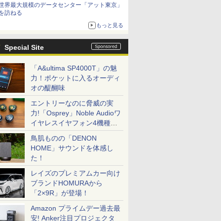
世界最大規模のデータセンター「アット東京」
を訪ねる
もっと見る
Special Site
「A&ultima SP4000T」の魅
力！ポケットに入るオーディ
オの醍醐味
エントリーなのに脅威の実
力!「Osprey」Noble Audioワ
イヤレスイヤフォン4機種を
一気に聴く
鳥肌ものの「DENON
HOME」サウンドを体感し
た！
レイズのプレミアムカー向け
ブランドHOMURAから
「2×9R」が登場！
Amazon プライムデー過去最
安! Anker注目プロジェクタ