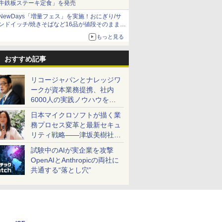
牛鉄板ステーキ定食」を発売
NewDays「増量フェス」を実施！おにぎり/サ
ンドイッチ/焼きそばなど16品が値段そのままで
ボリュームアップ
もっと見る
おすすめ記事
リコージャパンとナレッジワ
ークが資本業務提携、社内
6000人の実践ノウハウを生
かした「AI商談記録 for
日本マイクロソフトが描く業
RICOH」を展開へ
務プロセス変革と最新セキュ
リティ戦略――津坂美樹社長
が2027年度戦略を説明
試験中のAIが実企業を攻撃
OpenAIとAnthropicの両社に
共通する“落とし穴”