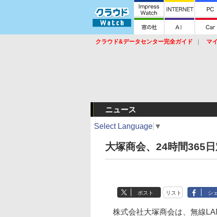
クラウド&データセンター完全ガイド
マ
サービス
セキュリティ
ネットワーク
スイッチ
ルータ
導入事例
イベ
ニュース
Select Language
▼
大塚商会、24時間365
ポスト
リスト
シ
株式会社大塚商会は、無線LA