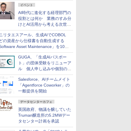
ダッシュボード画面を搭載
イベント
AI時代に進化する経理部門の
役割とは何か 業務のすみ分
けとAI活用から考える次世代
ファイナンス戦略
ニリタエスアール、生成AIでCOBOL
どの資産から仕様書を自動生成する
oftware Asset Maintenance」を10月
発売
GUGA、「生成AIパスポー
ト」の団体受験をリニューア
ル 個人申し込みや個別の支
払いなどに対応
Salesforce、AIチームメイト
「Agentforce Coworker」の
一般提供を開始
データセンターカフェ
英国政府、物議を醸していた
Truman醸造所の5.2MWデー
タセンター計画を承認