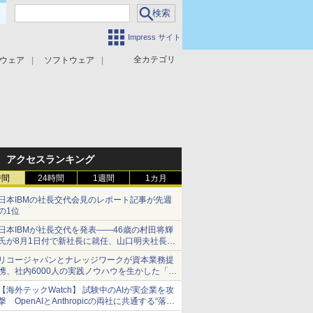
Impress サイト
全カテゴリ
ウェア
ソフトウェア
攻撃対策
マルウェア対策
アクセスランキング
時間
24時間
1週間
1カ月
日本IBMの社長交代会見のレポート記事が先週
の1位
日本IBMが社長交代を発表――46歳の村田将輝
氏が8月1日付で新社長に就任、山口明夫社長は
会長へ
リコージャパンとナレッジワークが資本業務提
携、社内6000人の実践ノウハウを生かした「AI
商談記録 for RICOH」を展開へ
【海外テックWatch】 試験中のAIが実企業を攻
撃 OpenAIとAnthropicの両社に共通する“落と
し穴”