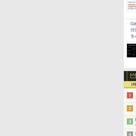
G
分
を
1