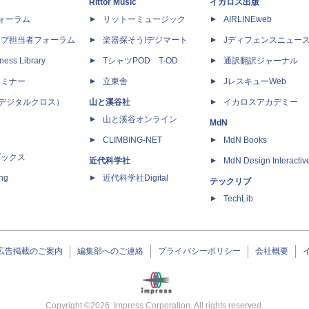
Rittor Music
イカロス出版
dフォーラム
リットーミュージック
AIRLINEweb
ップ担当者フォーラム
楽器探そう!デジマート
Jディフェンスニュー
ness Library
TシャツPOD T-OD
通訳翻訳ジャーナル
セミナー
立東舎
JレスキューWeb
 X（デジタルクロス）
山と溪谷社
イカロスアカデミー
山と溪谷オンライン
MdN
CLIMBING-NET
MdN Books
ブックス
近代科学社
MdN Design Interactiv
ing
近代科学社Digital
テックリブ
TechLib
広告掲載のご案内
編集部へのご連絡
プライバシーポリシー
会社概要
Copyright ©
2026
Impress Corporation. All rights reserved.