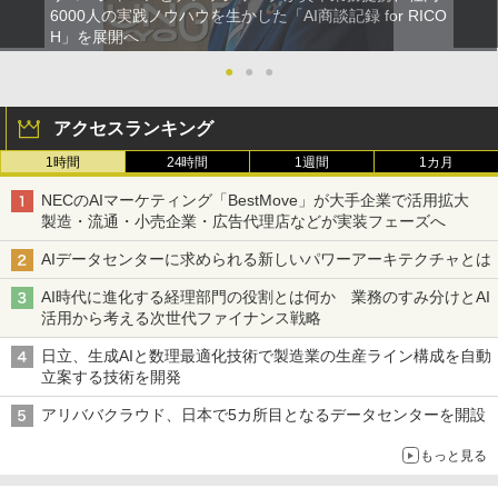
6000人の実践ノウハウを生かした「AI商談記録 for RICO
H」を展開へ
●
●
●
アクセスランキング
1時間
24時間
1週間
1カ月
NECのAIマーケティング「BestMove」が大手企業で活用拡大
製造・流通・小売企業・広告代理店などが実装フェーズへ
AIデータセンターに求められる新しいパワーアーキテクチャとは
AI時代に進化する経理部門の役割とは何か 業務のすみ分けとAI
活用から考える次世代ファイナンス戦略
日立、生成AIと数理最適化技術で製造業の生産ライン構成を自動
立案する技術を開発
アリババクラウド、日本で5カ所目となるデータセンターを開設
もっと見る