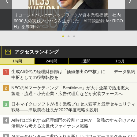
リコージャパンとナレッジワークが資本業務提携、社内
6000人の実践ノウハウを生かした「AI商談記録 for RICO
H」を展開へ
●
●
●
アクセスランキング
1時間
24時間
1週間
1カ月
生成AI時代の経理財務部は「価値創出の中核」に――データ集約
中枢としての役割転換を
NECのAIマーケティング「BestMove」が大手企業で活用拡大
製造・流通・小売企業・広告代理店などが実装フェーズへ
日本マイクロソフトが描く業務プロセス変革と最新セキュリティ
戦略――津坂美樹社長が2027年度戦略を説明
AI時代に進化する経理部門の役割とは何か 業務のすみ分けとAI
活用から考える次世代ファイナンス戦略
AIデータセンターに求められる新しいパワーアーキテクチャとは