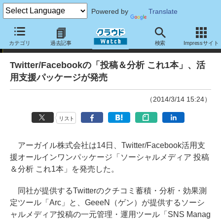
Powered by
Translate
ニュース
カテゴリ
過去記事
検索
Impressサイト
Twitter/Facebookの「投稿＆分析 これ1本」、活
用支援パッケージが発売
（2014/3/14 15:24）
リスト
アーガイル株式会社は14日、Twitter/Facebook活用支
援オールインワンパッケージ「ソーシャルメディア 投稿
＆分析 これ1本」を発売した。
同社が提供するTwitterのクチコミ蓄積・分析・効果測
定ツール「Arc」と、GeeeN（ゲン）が提供するソーシ
ャルメディア投稿の一元管理・運用ツール「SNS Manag