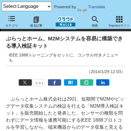
Powered by
Translate
ニュース
カテゴリ
過去記事
検索
Impressサイト
ぷらっとホーム、M2Mシステムを容易に構築でき
る導入検証キット
IEEE 1888トレーニングをセットに、コンサル付きメニュー
も
（2014/1/29 12:03）
リスト
ぷらっとホーム株式会社は29日、短期間でM2Mやビッ
グデータ収集システムの検証を行える「M2M導入検証キ
ット」を販売開始したと発表した。センサーの種類を問
わずにデータ情報を連携可能にするIEEE 1888プロトコ
ルを学習しながら、端末機器からのデータ収集と見える