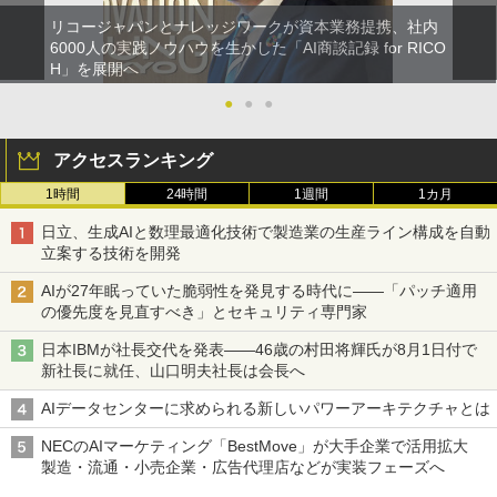
リコージャパンとナレッジワークが資本業務提携、社内
6000人の実践ノウハウを生かした「AI商談記録 for RICO
H」を展開へ
●
●
●
アクセスランキング
1時間
24時間
1週間
1カ月
日立、生成AIと数理最適化技術で製造業の生産ライン構成を自動
立案する技術を開発
AIが27年眠っていた脆弱性を発見する時代に――「パッチ適用
の優先度を見直すべき」とセキュリティ専門家
日本IBMが社長交代を発表――46歳の村田将輝氏が8月1日付で
新社長に就任、山口明夫社長は会長へ
AIデータセンターに求められる新しいパワーアーキテクチャとは
NECのAIマーケティング「BestMove」が大手企業で活用拡大
製造・流通・小売企業・広告代理店などが実装フェーズへ