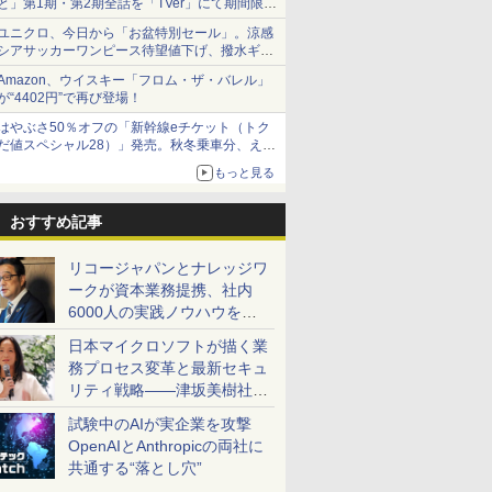
と」第1期・第2期全話を「TVer」にて期間限定
で順次無料配信開始
ユニクロ、今日から「お盆特別セール」。涼感
シアサッカーワンピース待望値下げ、撥水ギア
ショーツは1990円に
Amazon、ウイスキー「フロム・ザ・バレル」
が“4402円”で再び登場！
はやぶさ50％オフの「新幹線eチケット（トク
だ値スペシャル28）」発売。秋冬乗車分、えき
ねっと限定
もっと見る
おすすめ記事
リコージャパンとナレッジワ
ークが資本業務提携、社内
6000人の実践ノウハウを生
かした「AI商談記録 for
日本マイクロソフトが描く業
RICOH」を展開へ
務プロセス変革と最新セキュ
リティ戦略――津坂美樹社長
が2027年度戦略を説明
試験中のAIが実企業を攻撃
OpenAIとAnthropicの両社に
共通する“落とし穴”