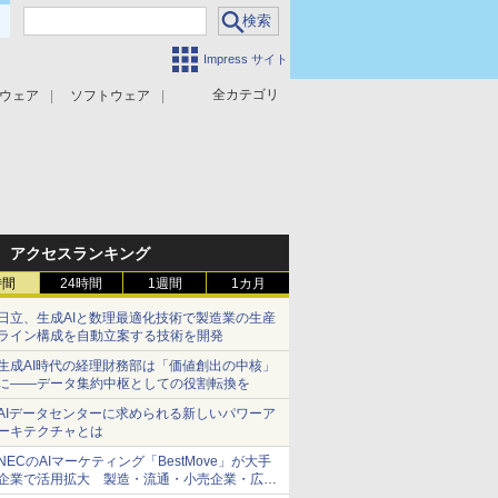
Impress サイト
全カテゴリ
ウェア
ソフトウェア
攻撃対策
マルウェア対策
アクセスランキング
時間
24時間
1週間
1カ月
日立、生成AIと数理最適化技術で製造業の生産
ライン構成を自動立案する技術を開発
生成AI時代の経理財務部は「価値創出の中核」
に――データ集約中枢としての役割転換を
AIデータセンターに求められる新しいパワーア
ーキテクチャとは
NECのAIマーケティング「BestMove」が大手
企業で活用拡大 製造・流通・小売企業・広告
代理店などが実装フェーズへ