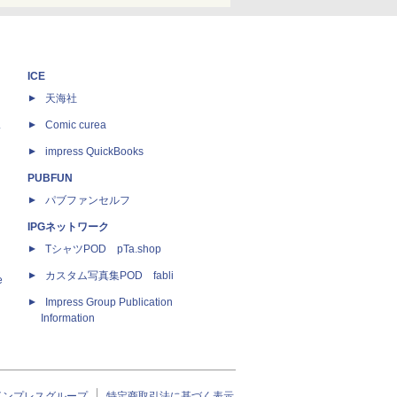
ICE
天海社
ス
Comic curea
impress QuickBooks
PUBFUN
パブファンセルフ
IPGネットワーク
TシャツPOD pTa.shop
カスタム写真集POD fabli
e
Impress Group Publication
Information
インプレスグループ
特定商取引法に基づく表示