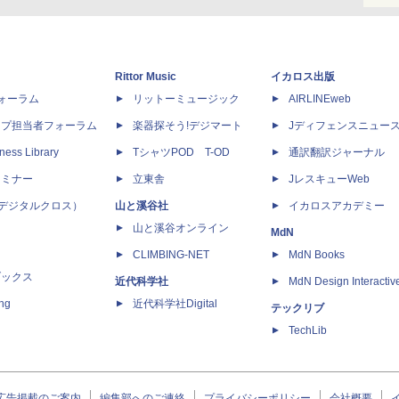
Rittor Music
イカロス出版
dフォーラム
リットーミュージック
AIRLINEweb
ップ担当者フォーラム
楽器探そう!デジマート
Jディフェンスニュー
ness Library
TシャツPOD T-OD
通訳翻訳ジャーナル
セミナー
立東舎
JレスキューWeb
 X（デジタルクロス）
山と溪谷社
イカロスアカデミー
山と溪谷オンライン
MdN
CLIMBING-NET
MdN Books
ブックス
近代科学社
MdN Design Interactiv
ing
近代科学社Digital
テックリブ
TechLib
広告掲載のご案内
編集部へのご連絡
プライバシーポリシー
会社概要