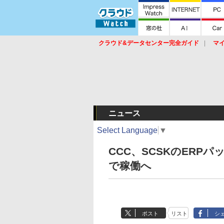
クラウド&データセンター完全ガイド
マ
サービス
セキュリティ
ネットワーク
スイッチ
ルータ
導入事例
イベ
ニュース
Select Language
▼
CCC、SCSKのERPパッケ
で稼働へ
ポスト
リスト
シ