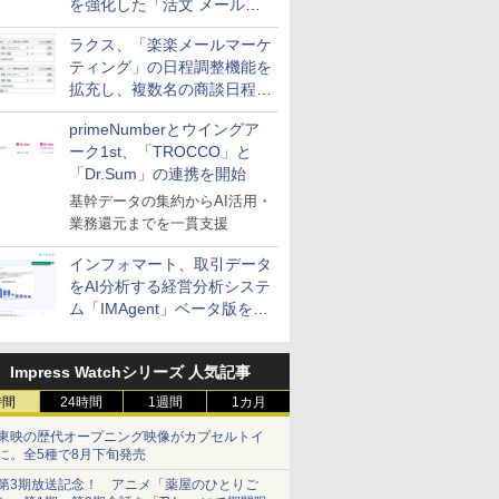
を強化した「活文 メール誤
送信防止アドインサービス」
ラクス、「楽楽メールマーケ
を提供
ティング」の日程調整機能を
拡充し、複数名の商談日程調
整を効率化
primeNumberとウイングア
ーク1st、「TROCCO」と
「Dr.Sum」の連携を開始
基幹データの集約からAI活用・
業務還元までを一貫支援
インフォマート、取引データ
をAI分析する経営分析システ
ム「IMAgent」ベータ版を提
供
Impress Watchシリーズ 人気記事
時間
24時間
1週間
1カ月
東映の歴代オープニング映像がカプセルトイ
に。全5種で8月下旬発売
第3期放送記念！ アニメ「薬屋のひとりご