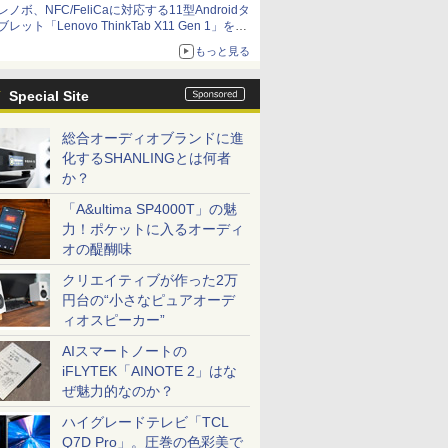
レノボ、NFC/FeliCaに対応する11型Androidタ
ブレット「Lenovo ThinkTab X11 Gen 1」を発
売
もっと見る
Special Site
総合オーディオブランドに進
化するSHANLINGとは何者
か？
「A&ultima SP4000T」の魅
力！ポケットに入るオーディ
オの醍醐味
クリエイティブが作った2万
円台の“小さなピュアオーデ
ィオスピーカー”
AIスマートノートの
iFLYTEK「AINOTE 2」はな
ぜ魅力的なのか？
ハイグレードテレビ「TCL
Q7D Pro」。圧巻の色彩美で