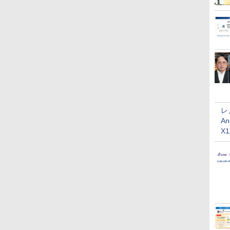
レ
An
X