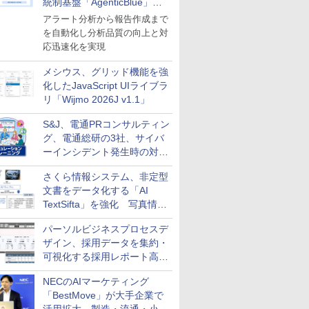
統制基盤「AgenticBlue」を
導入
アラート分析から報告作成まで
を自動化し分析品質の向上と対
応迅速化を実現
メシウス、グリッド機能を強
化したJavaScript UIライブラ
リ「Wijmo 2026J v1.1」
S&J、電通PRコンサルティン
グ、電通総研の3社、サイバ
ーインシデント発生時の対応
と危機管理広報を一体的に訓
さくら情報システム、非定型
練するプログラムを提供
文書をデータ化する「AI
TextSifta」を強化 写真情報
のデータ化などに対応
パーソルビジネスプロセスデ
ザイン、採用データを集約・
可視化する採用レポート高速
化サービスを提供
NECのAIマーケティング
「BestMove」が大手企業で