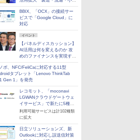
活用拡大 製造・流通・小売
企業・広告代理店などが実装
BBIX、「OCX」の接続サー
フェーズへ
ビスで「Google Cloud」に
対応
イベント
【パネルディスカッション】
AI活用は何を変えるのか 攻
めのファイナンスを実現する
業務設計とマインドセット変
ノボ、NFC/FeliCaに対応する11型
革
droidタブレット「Lenovo ThinkTab
11 Gen 1」を発売
レコモット、「moconavi
LGWANクラウドゲートウェ
イサービス」で新たに5種類
のサービスと連携開始
利用可能サービスは計102種類
に拡大
日立ソリューションズ、新
Outlookに対応し誤送信対策