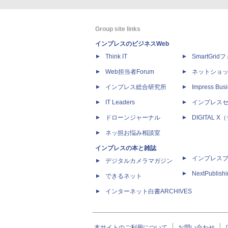
Group site links
インプレスのビジネスWeb
Think IT
SmartGri
Web担当者Forum
ネットショ
インプレス総合研究所
Impress Busi
IT Leaders
インプレス
ドローンジャーナル
DIGITAL
ネッ担お悩み相談室
インプレスの本と雑誌
インプレス
デジタルカメラマガジン
NextPublish
できるネット
インターネット白書ARCHIVES
本サイトのご利用について
お問い合わせ