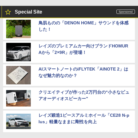
Special Site
鳥肌ものの「DENON HOME」サウンドを体感
した！
レイズのプレミアムカー向けブランドHOMUR
Aから「2×9R」が登場！
AIスマートノートのiFLYTEK「AINOTE 2」は
なぜ魅力的なのか？
クリエイティブが作った2万円台の“小さなピュ
アオーディオスピーカー”
レイズ鍛造1ピースアルミホイール「CE28 N-p
lus」軽量なままに剛性を向上