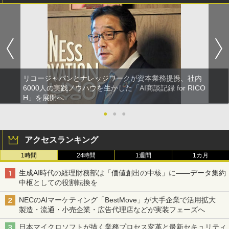
リコージャパンとナレッジワークが資本業務提携、社内
6000人の実践ノウハウを生かした「AI商談記録 for RICO
H」を展開へ
●
●
●
アクセスランキング
1時間
24時間
1週間
1カ月
生成AI時代の経理財務部は「価値創出の中核」に――データ集約
中枢としての役割転換を
NECのAIマーケティング「BestMove」が大手企業で活用拡大
製造・流通・小売企業・広告代理店などが実装フェーズへ
日本マイクロソフトが描く業務プロセス変革と最新セキュリティ