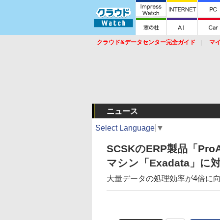
クラウド&データセンター完全ガイド
マ
サービス
セキュリティ
ネットワーク
スイッチ
ルータ
導入事例
イベ
ニュース
Select Language
▼
SCSKのERP製品「Pr
マシン「Exadata」に
大量データの処理効率が4倍に