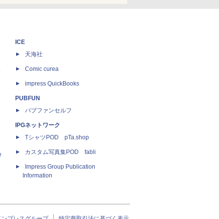
ICE
天海社
ス
Comic curea
impress QuickBooks
PUBFUN
パブファンセルフ
IPGネットワーク
TシャツPOD pTa.shop
カスタム写真集POD fabli
e
Impress Group Publication
Information
インプレスグループ
特定商取引法に基づく表示