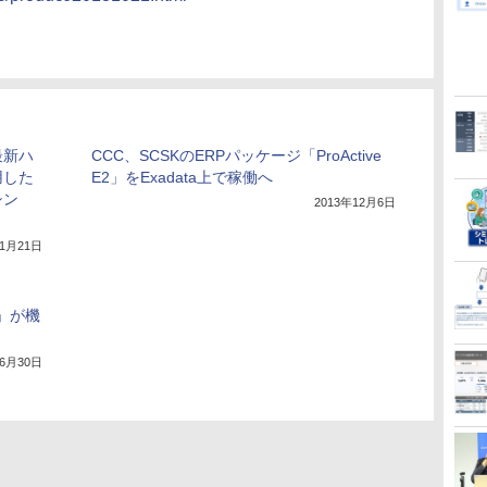
最新ハ
CCC、SCSKのERPパッケージ「ProActive
用した
E2」をExadata上で稼働へ
シン
2013年12月6日
年1月21日
E」が機
年6月30日