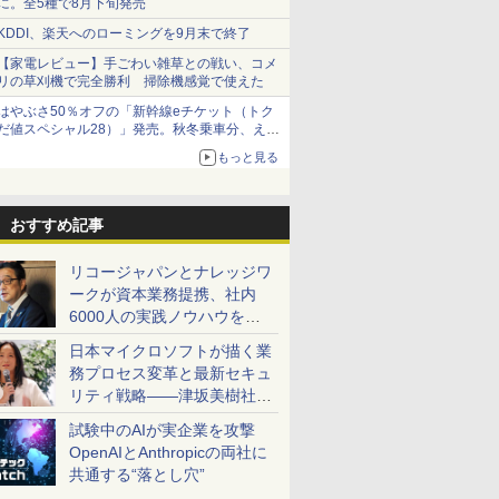
に。全5種で8月下旬発売
KDDI、楽天へのローミングを9月末で終了
【家電レビュー】手ごわい雑草との戦い、コメ
リの草刈機で完全勝利 掃除機感覚で使えた
はやぶさ50％オフの「新幹線eチケット（トク
だ値スペシャル28）」発売。秋冬乗車分、えき
ねっと限定
もっと見る
おすすめ記事
リコージャパンとナレッジワ
ークが資本業務提携、社内
6000人の実践ノウハウを生
かした「AI商談記録 for
日本マイクロソフトが描く業
RICOH」を展開へ
務プロセス変革と最新セキュ
リティ戦略――津坂美樹社長
が2027年度戦略を説明
試験中のAIが実企業を攻撃
OpenAIとAnthropicの両社に
共通する“落とし穴”