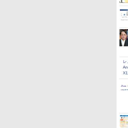
レ
An
X