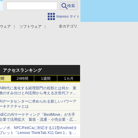
Impress サイト
全カテゴリ
ウェア
ソフトウェア
攻撃対策
マルウェア対策
アクセスランキング
時間
24時間
1週間
1カ月
AI時代に進化する経理部門の役割とは何か 業
務のすみ分けとAI活用から考える次世代ファイ
ナンス戦略
AIデータセンターに求められる新しいパワーア
ーキテクチャとは
NECのAIマーケティング「BestMove」が大手
企業で活用拡大 製造・流通・小売企業・広告
代理店などが実装フェーズへ
レノボ、NFC/FeliCaに対応する11型Androidタ
ブレット「Lenovo ThinkTab X11 Gen 1」を発
売