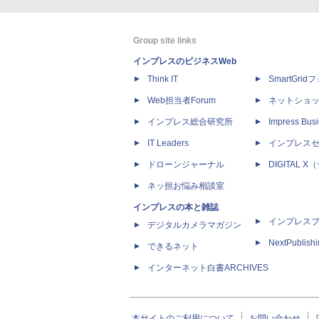
Group site links
インプレスのビジネスWeb
Think IT
SmartGri
Web担当者Forum
ネットショ
インプレス総合研究所
Impress Busi
IT Leaders
インプレス
ドローンジャーナル
DIGITAL
ネッ担お悩み相談室
インプレスの本と雑誌
インプレス
デジタルカメラマガジン
NextPublish
できるネット
インターネット白書ARCHIVES
本サイトのご利用について
お問い合わせ