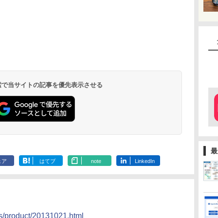
 検索で当サイトの記事を優先表示させる
最
ェア
はてブ
note
LinkedIn
ss/product/20131021.html