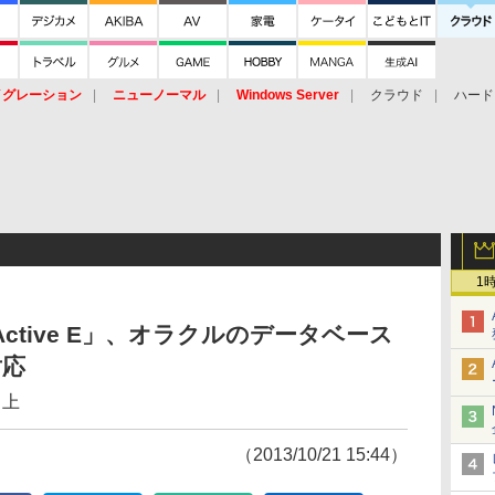
イグレーション
ニューノーマル
Windows Server
クラウド
ハード
トピック
ストレージ（HW）
オープンソース
SaaS
標的型
ント
1
oActive E」、オラクルのデータベース
対応
向上
（2013/10/21 15:44）