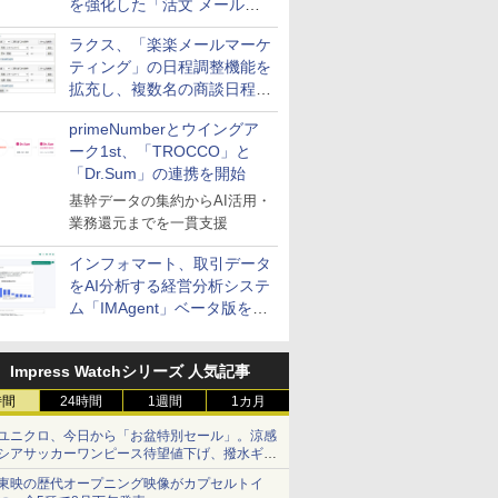
を強化した「活文 メール誤
送信防止アドインサービス」
ラクス、「楽楽メールマーケ
を提供
ティング」の日程調整機能を
拡充し、複数名の商談日程調
整を効率化
primeNumberとウイングア
ーク1st、「TROCCO」と
「Dr.Sum」の連携を開始
基幹データの集約からAI活用・
業務還元までを一貫支援
インフォマート、取引データ
をAI分析する経営分析システ
ム「IMAgent」ベータ版を提
供
Impress Watchシリーズ 人気記事
時間
24時間
1週間
1カ月
ユニクロ、今日から「お盆特別セール」。涼感
シアサッカーワンピース待望値下げ、撥水ギア
ショーツは1990円に
東映の歴代オープニング映像がカプセルトイ