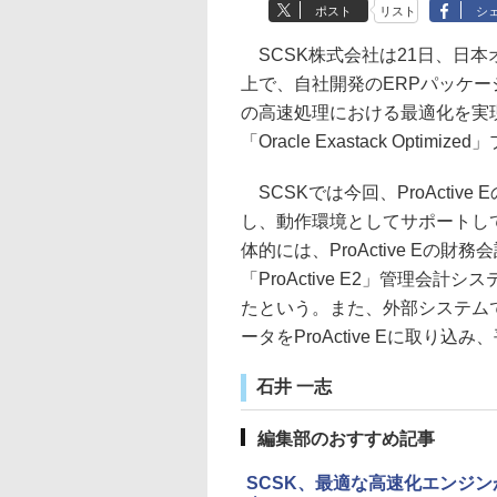
ポスト
リスト
シ
SCSK株式会社は21日、日本オラ
上で、自社開発のERPパッケージ
の高速処理における最適化を実現し
「Oracle Exastack Opt
SCSKでは今回、ProActive 
し、動作環境としてサポートし
体的には、ProActive Eの
「ProActive E2」管理会
たという。また、外部システム
ータをProActive Eに取
石井 一志
編集部のおすすめ記事
SCSK、最適な高速化エンジンが