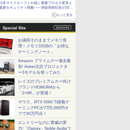
日本マイクロソフトが描く業務プロセス変革と
最新セキュリティ戦略――津坂美樹社長が2027
年度戦略を説明
もっと見る
Special Site
お値段そのままでメモリ倍
増！メモリ32GBの「お得な
ゲーミングノート」
Amazon プライムデー過去最
安! Anker注目プロジェクタ
ー3モデルを使ってみた
レイズのプレミアムカー向け
ブランドHOMURAから
「2×9R」が登場！
マウス、RTX 5060 Ti搭載ゲ
ーミングPCが7万5,000円オ
フで30万円台！
エントリーなのに脅威の実
力!「Osprey」Noble Audioワ