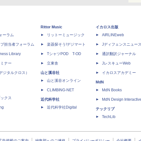
Rittor Music
イカロス出版
dフォーラム
リットーミュージック
AIRLINEweb
ップ担当者フォーラム
楽器探そう!デジマート
Jディフェンスニュー
ness Library
TシャツPOD T-OD
通訳翻訳ジャーナル
セミナー
立東舎
JレスキューWeb
 X（デジタルクロス）
山と溪谷社
イカロスアカデミー
山と溪谷オンライン
MdN
CLIMBING-NET
MdN Books
ブックス
近代科学社
MdN Design Interactiv
ing
近代科学社Digital
テックリブ
TechLib
広告掲載のご案内
編集部へのご連絡
プライバシーポリシー
会社概要