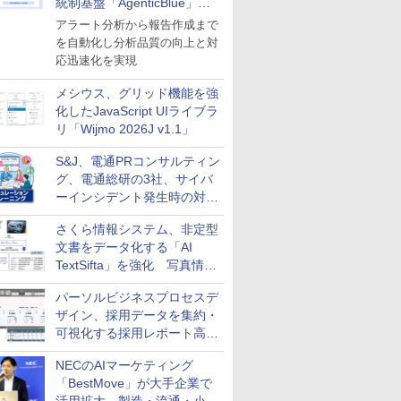
統制基盤「AgenticBlue」を
導入
アラート分析から報告作成まで
を自動化し分析品質の向上と対
応迅速化を実現
メシウス、グリッド機能を強
化したJavaScript UIライブラ
リ「Wijmo 2026J v1.1」
S&J、電通PRコンサルティン
グ、電通総研の3社、サイバ
ーインシデント発生時の対応
と危機管理広報を一体的に訓
さくら情報システム、非定型
練するプログラムを提供
文書をデータ化する「AI
TextSifta」を強化 写真情報
のデータ化などに対応
パーソルビジネスプロセスデ
ザイン、採用データを集約・
可視化する採用レポート高速
化サービスを提供
NECのAIマーケティング
「BestMove」が大手企業で