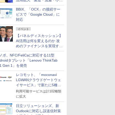
活用拡大 製造・流通・小売
企業・広告代理店などが実装
BBIX、「OCX」の接続サー
フェーズへ
ビスで「Google Cloud」に
対応
イベント
【パネルディスカッション】
AI活用は何を変えるのか 攻
めのファイナンスを実現する
業務設計とマインドセット変
ノボ、NFC/FeliCaに対応する11型
革
droidタブレット「Lenovo ThinkTab
11 Gen 1」を発売
レコモット、「moconavi
LGWANクラウドゲートウェ
イサービス」で新たに5種類
のサービスと連携開始
利用可能サービスは計102種類
に拡大
日立ソリューションズ、新
Outlookに対応し誤送信対策