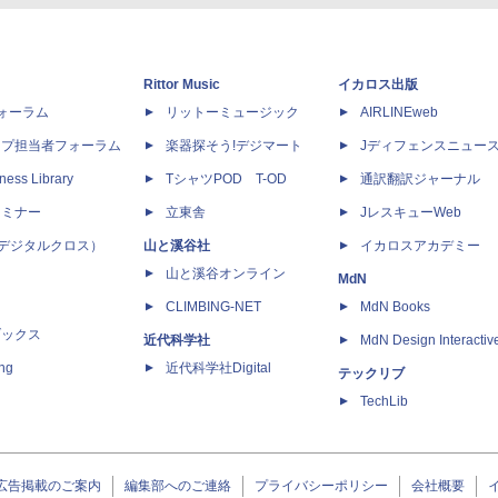
Rittor Music
イカロス出版
dフォーラム
リットーミュージック
AIRLINEweb
ップ担当者フォーラム
楽器探そう!デジマート
Jディフェンスニュー
ness Library
TシャツPOD T-OD
通訳翻訳ジャーナル
セミナー
立東舎
JレスキューWeb
 X（デジタルクロス）
山と溪谷社
イカロスアカデミー
山と溪谷オンライン
MdN
CLIMBING-NET
MdN Books
ブックス
近代科学社
MdN Design Interactiv
ing
近代科学社Digital
テックリブ
TechLib
広告掲載のご案内
編集部へのご連絡
プライバシーポリシー
会社概要