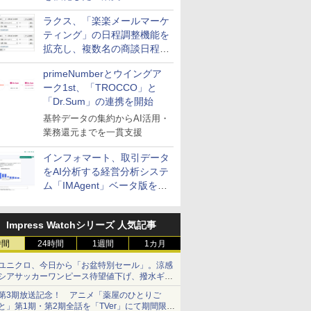
送信防止アドインサービス」
ラクス、「楽楽メールマーケ
を提供
ティング」の日程調整機能を
拡充し、複数名の商談日程調
整を効率化
primeNumberとウイングア
ーク1st、「TROCCO」と
「Dr.Sum」の連携を開始
基幹データの集約からAI活用・
業務還元までを一貫支援
インフォマート、取引データ
をAI分析する経営分析システ
ム「IMAgent」ベータ版を提
供
Impress Watchシリーズ 人気記事
時間
24時間
1週間
1カ月
ユニクロ、今日から「お盆特別セール」。涼感
シアサッカーワンピース待望値下げ、撥水ギア
ショーツは1990円に
第3期放送記念！ アニメ「薬屋のひとりご
と」第1期・第2期全話を「TVer」にて期間限定