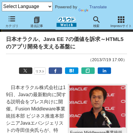
Powered by
Translate
ニュース
カテゴリ
過去記事
検索
Impressサイト
日本オラクル、Java EE 7の価値を訴求～HTML5
のアプリ開発を支える基盤に
（2013/7/19 17:00）
リスト
日本オラクル株式会社は1
9日、Javaの最新動向に関す
る説明会をプレス向けに開
催。Fusion Middleware事業
統括本部 ビジネス推進本部
シニアJavaエバンジェリス
トの寺田佳央氏らが、特
Fusion Middleware事業統括