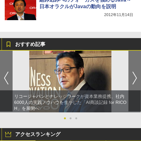
日本オラクルがJavaの動向を説明
2012年11月14日
おすすめ記事
リコージャパンとナレッジワークが資本業務提携、社内
6000人の実践ノウハウを生かした「AI商談記録 for RICO
H」を展開へ
●
●
●
アクセスランキング