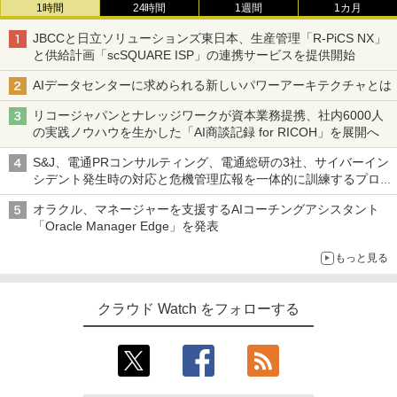
1時間
24時間
1週間
1カ月
JBCCと日立ソリューションズ東日本、生産管理「R-PiCS NX」
と供給計画「scSQUARE ISP」の連携サービスを提供開始
AIデータセンターに求められる新しいパワーアーキテクチャとは
リコージャパンとナレッジワークが資本業務提携、社内6000人
の実践ノウハウを生かした「AI商談記録 for RICOH」を展開へ
S&J、電通PRコンサルティング、電通総研の3社、サイバーイン
シデント発生時の対応と危機管理広報を一体的に訓練するプログ
ラムを提供
オラクル、マネージャーを支援するAIコーチングアシスタント
「Oracle Manager Edge」を発表
もっと見る
クラウド Watch をフォローする