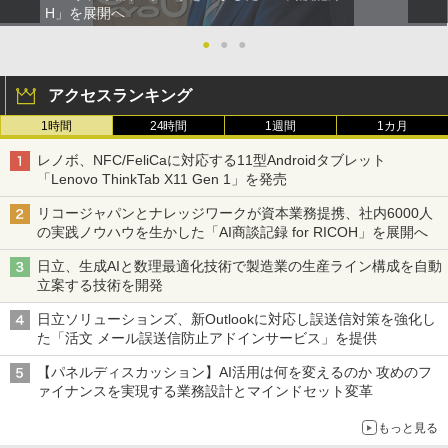
H」を展開へ
●
●
●
アクセスランキング
1時間
24時間
1週間
1カ月
レノボ、NFC/FeliCaに対応する11型Androidタブレット
「Lenovo ThinkTab X11 Gen 1」を発売
リコージャパンとナレッジワークが資本業務提携、社内6000人
の実践ノウハウを生かした「AI商談記録 for RICOH」を展開へ
日立、生成AIと数理最適化技術で製造業の生産ライン構成を自動
立案する技術を開発
日立ソリューションズ、新Outlookに対応し誤送信対策を強化し
た「活文 メール誤送信防止アドインサービス」を提供
【パネルディスカッション】AI活用は何を変えるのか 攻めのフ
ァイナンスを実現する業務設計とマインドセット変革
もっと見る