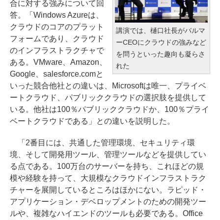
合に対する強みについて回
答。「Windows Azureは、
クラウドのコアのプラット
講演では、樋口社長がバルマ
フォームであり、クラウド
ーCEOにクラウドの強みなど
のインフラストラクチャで
を問うといった趣向も凝らさ
ある。VMware、Amazon、
れた
Google、salesforce.comと
いった競合他社との違いは、Microsoftは唯一、プライベ
ートクラウド、パブリッククラウドの選択肢を提供して
いる。他社は100％パブリッククラウドか、100％プライ
ベートクラウドである」との違いを説明した。
「2番目には、共通した管理環境、セキュリティ環
境、そして開発用ツール、管理ツールなどを提供してい
る点である。100万台のサーバーを持ち、これほどの規
模や経験を持って、大規模なクラウドインフラストラク
チャーを展開しているところはほかにない。ラピッド・
アプリケーション・デベロップメントのための開発ツー
ルや、複雑なハイエンドのツールも必要である。Office