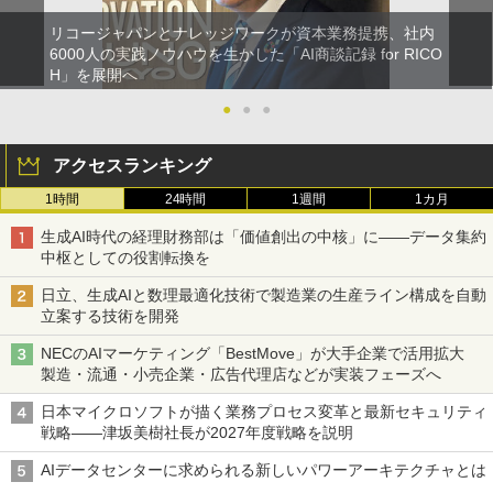
リコージャパンとナレッジワークが資本業務提携、社内
6000人の実践ノウハウを生かした「AI商談記録 for RICO
H」を展開へ
●
●
●
アクセスランキング
1時間
24時間
1週間
1カ月
生成AI時代の経理財務部は「価値創出の中核」に――データ集約
中枢としての役割転換を
日立、生成AIと数理最適化技術で製造業の生産ライン構成を自動
立案する技術を開発
NECのAIマーケティング「BestMove」が大手企業で活用拡大
製造・流通・小売企業・広告代理店などが実装フェーズへ
日本マイクロソフトが描く業務プロセス変革と最新セキュリティ
戦略――津坂美樹社長が2027年度戦略を説明
AIデータセンターに求められる新しいパワーアーキテクチャとは