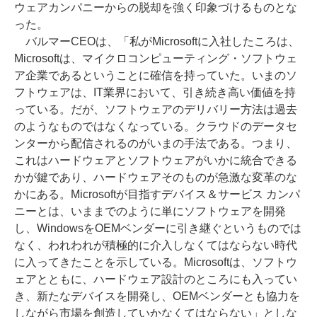
ウェアカンパニーからの脱却を強く印象づけるものとな
った。
バルマーCEOは、「私がMicrosoftに入社したころは、
Microsoftは、マイクロコンピューティング・ソフトウェ
ア企業であるということに確信を持っていた。いまのソ
フトウェアは、IT業界において、引き続き高い価値を持
っている。だが、ソフトウェアのデリバリー方法は過去
のようなものではなくなっている。クラウドのデータセ
ンターから配信されるのがいまの手法である。つまり、
これはハードウェアとソフトウェアがいかに統合できる
かが鍵であり、ハードウェアそのものが急激な変革のな
かにある。Microsoftが目指すデバイス＆サービス カンパ
ニーとは、いままでのように単にソフトウェアを開発
し、WindowsをOEMベンダーに引き継ぐというものでは
なく、われわれが積極的に介入しなくてはならない時代
に入ってきたことを示している。Microsoftは、ソフトウ
ェアとともに、ハードウェア設計のところにも入ってい
き、新たなデバイスを開発し、OEMベンダーとも協力を
しながら市場を創造していかなくてはならない」としな