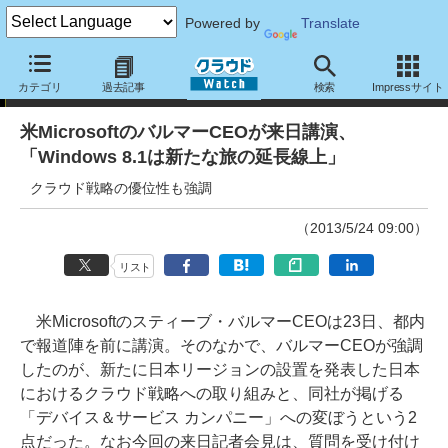
Powered by
Translate
ニュース
カテゴリ
過去記事
検索
Impressサイト
米MicrosoftのバルマーCEOが来日講演、
「Windows 8.1は新たな旅の延長線上」
クラウド戦略の優位性も強調
（2013/5/24 09:00）
リスト
米Microsoftのスティーブ・バルマーCEOは23日、都内
で報道陣を前に講演。そのなかで、バルマーCEOが強調
したのが、新たに日本リージョンの設置を発表した日本
におけるクラウド戦略への取り組みと、同社が掲げる
「デバイス＆サービス カンパニー」への変ぼうという2
点だった。なお今回の来日記者会見は、質問を受け付け