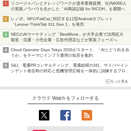
リコージャパンとナレッジワークが資本業務提携、社内6000人
の実践ノウハウを生かした「AI商談記録 for RICOH」を展開へ
レノボ、NFC/FeliCaに対応する11型Androidタブレット
「Lenovo ThinkTab X11 Gen 1」を発売
NECのAIマーケティング「BestMove」が大手企業で活用拡大
製造・流通・小売企業・広告代理店などが実装フェーズへ
Cloud Operator Days Tokyo 2026がスタート、「AIとどう向き合
うか」をテーマにインフラ運用の知見を集約
S&J、電通PRコンサルティング、電通総研の3社、サイバーイン
シデント発生時の対応と危機管理広報を一体的に訓練するプログ
ラムを提供
もっと見る
クラウド Watch をフォローする