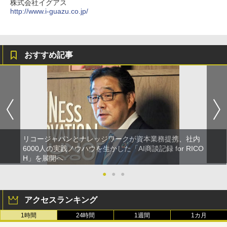
株式会社イグアス
http://www.i-guazu.co.jp/
おすすめ記事
リコージャパンとナレッジワークが資本業務提携、社内
6000人の実践ノウハウを生かした「AI商談記録 for RICO
H」を展開へ
●
●
●
アクセスランキング
1時間
24時間
1週間
1カ月