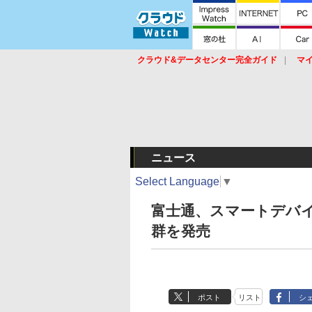
クラウド&データセンター完全ガイド
マ
サービス
セキュリティ
ネットワーク
スイッチ
ルータ
導入事例
イベ
ニュース
Select Language
▼
富士通、スマートデバ
群を発売
ポスト
リスト
シ