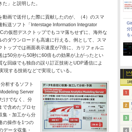
きた」と説明した。
動画で送付した際に貢献したのが、（4）のスマ
G
nterstage Information Integrator
分
PCの仮想デスクトップでもコマ落ちせずに、海外な
を
ルのダウンロードも高速に行える。例として、スマ
クトップでは画面表示速度が7倍に、カリフォルニ
送は50分から50秒に60倍もの効果が上がったとい
質な回線でも独自の誤り訂正技術とUDP通信によ
トで実現する技術などで実現している。
1
分析するソフト
 Modeling Server
析だけでなく、分
まで含めたプロセ
収集・加工から分
連の操作を1つの
のデータ収集・