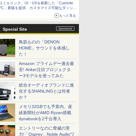
ユミルリンク、UI・UXを刷新した「Cuenote
FC」新版を提供 カスタマイズ可能なダッシュ
ボード画面を搭載
もっと見る
Special Site
鳥肌ものの「DENON
HOME」サウンドを体感し
た！
Amazon プライムデー過去最
安! Anker注目プロジェクタ
ー3モデルを使ってみた
総合オーディオブランドに進
化するSHANLINGとは何者
か？
メモリ32GBでも予算内。産
経新聞社がAMD Ryzen搭載
dynabookを2千台導入
エントリーなのに脅威の実
力!「Osprey」Noble Audioワ