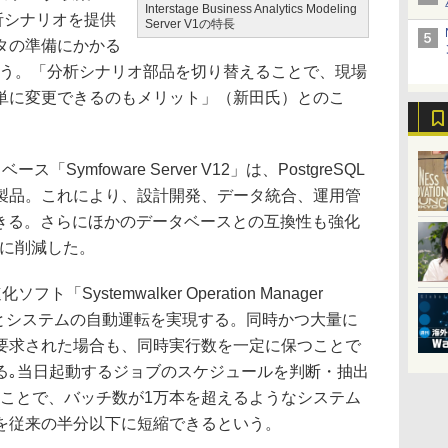
Interstage Business Analytics Modeling
析シナリオを提供
Server V1の特長
タの準備にかかる
いう。「分析シナリオ部品を切り替えることで、現場
単に変更できるのもメリット」（新田氏）とのこ
ymfoware Server V12」は、PostgreSQL
製品。これにより、設計開発、データ統合、運用管
できる。さらにほかのデータベースとの互換性も強化
8に削減した。
ystemwalker Operation Manager
ルとシステムの自動運転を実現する。同時かつ大量に
要求された場合も、同時実行数を一定に保つことで
る｡当日起動するジョブのスケジュールを判断・抽出
ることで、バッチ数が1万本を超えるようなシステム
を従来の半分以下に短縮できるという。