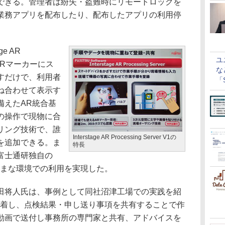
できる。管理者は紛失・盗難時にリモートロックを
業務アプリを配布したり、配布したアプリの利用停
e AR
ユ
では、ARマーカーにス
な
すだけで、利用者
「S
ね合わせて表示す
に
備えたAR統合基
の操作で現物に合
リング技術で、誰
Interstage AR Processing Server V1の
を追加できる。ま
特長
富士通研独自の
ざまな環境での利用を実現した。
将人氏は、事例として同社沼津工場での実践を紹
装着し、点検結果・申し送り事項を共有することで作
動画で送付し事務所の専門家と共有、アドバイスを