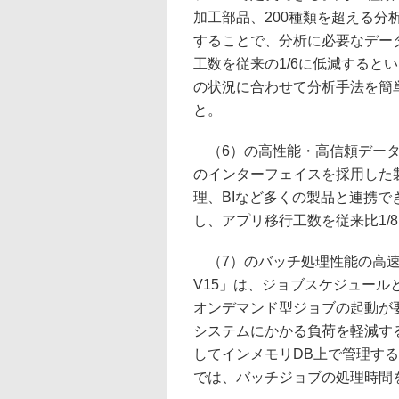
加工部品、200種類を超える分
することで、分析に必要なデー
工数を従来の1/6に低減すると
の状況に合わせて分析手法を簡
と。
（6）の高性能・高信頼データベース「S
のインターフェイスを採用した
理、BIなど多くの製品と連携
し、アプリ移行工数を従来比1/
（7）のバッチ処理性能の高速化ソフト「S
V15」は、ジョブスケジュー
オンデマンド型ジョブの起動が
システムにかかる負荷を軽減す
してインメモリDB上で管理す
では、バッチジョブの処理時間