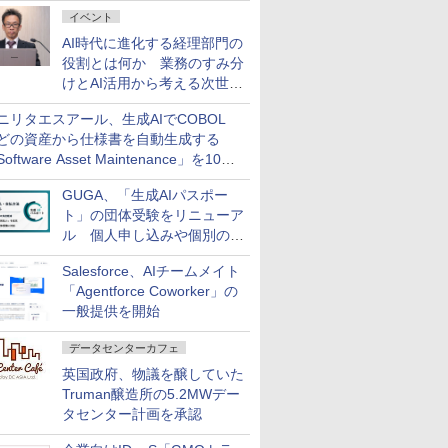
ダッシュボード画面を搭載
イベント
AI時代に進化する経理部門の
役割とは何か 業務のすみ分
けとAI活用から考える次世代
ファイナンス戦略
ニリタエスアール、生成AIでCOBOL
どの資産から仕様書を自動生成する
oftware Asset Maintenance」を10月
発売
GUGA、「生成AIパスポー
ト」の団体受験をリニューア
ル 個人申し込みや個別の支
払いなどに対応
Salesforce、AIチームメイト
「Agentforce Coworker」の
一般提供を開始
データセンターカフェ
英国政府、物議を醸していた
Truman醸造所の5.2MWデー
タセンター計画を承認