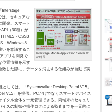
erstage
r V1」では、セキュアな
に開発。スマート
API（30種）が
・HTML5・CSS3
・Windows 8
違いを意識するこ
Interstage Mobile Application Server V1
でアプリを開発で
の特長
な位置情報を示す
合致した際に、データを消去する仕組みが自動で実
「Systemwalker Desktop Patrol V15」
op Keeper V15」を提供。PCだけでなくスマートデバイス
サイクル全体を一元管理できる。両端末のセキュリ
バイスの制御や操作ログによる監査までを一元的に