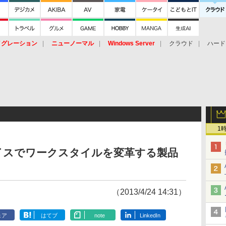
イグレーション
ニューノーマル
Windows Server
クラウド
ハード
トピック
ストレージ（HW）
オープンソース
SaaS
標的型
ント
1
イスでワークスタイルを変革する製品
（2013/4/24 14:31）
ェア
はてブ
note
LinkedIn