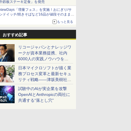
牛鉄板ステーキ定食」を発売
NewDays「増量フェス」を実施！おにぎり/サ
ンドイッチ/焼きそばなど16品が値段そのままで
ボリュームアップ
もっと見る
おすすめ記事
リコージャパンとナレッジワ
ークが資本業務提携、社内
6000人の実践ノウハウを生
かした「AI商談記録 for
日本マイクロソフトが描く業
RICOH」を展開へ
務プロセス変革と最新セキュ
リティ戦略――津坂美樹社長
が2027年度戦略を説明
試験中のAIが実企業を攻撃
OpenAIとAnthropicの両社に
共通する“落とし穴”