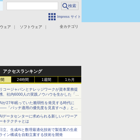
Impress サイト
全カテゴリ
ウェア
ソフトウェア
攻撃対策
マルウェア対策
アクセスランキング
時間
24時間
1週間
1カ月
リコージャパンとナレッジワークが資本業務提
携、社内6000人の実践ノウハウを生かした「AI
商談記録 for RICOH」を展開へ
AIが27年眠っていた脆弱性を発見する時代に
――「パッチ適用の優先度を見直すべき」とセ
キュリティ専門家
AIデータセンターに求められる新しいパワーア
ーキテクチャとは
日立、生成AIと数理最適化技術で製造業の生産
ライン構成を自動立案する技術を開発