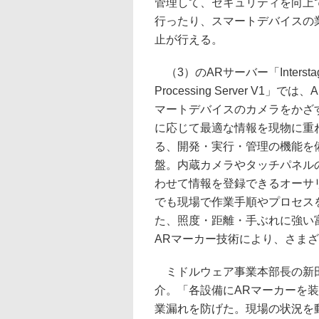
管理して、セキュリティを向上
行ったり、スマートデバイスの
止が行える。
（3）のARサーバー「Interstag
Processing Server V1」
マートデバイスのカメラをかざ
に応じて最適な情報を現物に重
る、開発・実行・管理の機能を
盤。内蔵カメラやタッチパネル
わせて情報を登録できるオーサ
でも現場で作業手順やプロセス
た、照度・距離・手ぶれに強い
ARマーカー技術により、さま
ミドルウェア事業本部長の新田
介。「各設備にARマーカーを
業漏れを防げた。現場の状況を