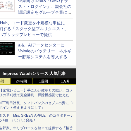
企業向けIDaaS「GMOトラ
スト・ログイン」、親会社の
認証設定をグループ企業に展
開できる新機能を提供
itHub、コード変更を小規模な単位に
割する「スタック型プルリクエスト」
パブリックプレビューで提供
ai&、AIデータセンターに
Voltaiqのバッテリーエネルギ
ー貯蔵システムを導入する計
画を発表
Impress Watchシリーズ 人気記事
時間
24時間
1週間
1カ月
【家電レビュー】手ごわい雑草との戦い、コメ
リの草刈機で完全勝利 掃除機感覚で使えた
NTT島田社長、ソフトバンクのセブン出資に「d
ポイント使えるようにして」
ミスド「Mrs. GREEN APPLE」のコラボドーナ
ツ4種、いよいよ発売！
吉野家、牛リブロースを熱々で提供する「極旨