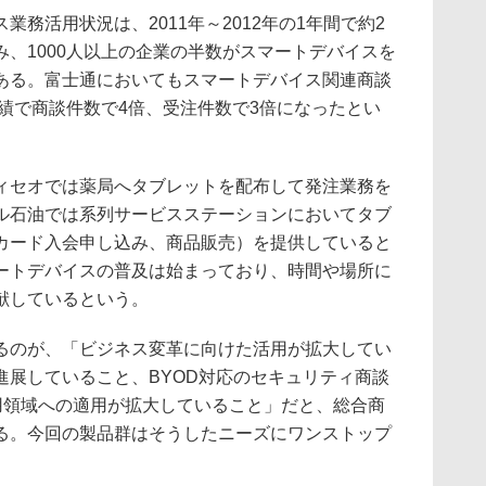
務活用状況は、2011年～2012年の1年間で約2
、1000人以上の企業の半数がスマートデバイスを
ある。富士通においてもスマートデバイス関連商談
実績で商談件数で4倍、受注件数で3倍になったとい
セオでは薬局へタブレットを配布して発注業務を
ル石油では系列サービスステーションにおいてタブ
カード入会申し込み、商品販売）を提供していると
ートデバイスの普及は始まっており、時間や場所に
献しているという。
のが、「ビジネス変革に向けた活用が拡大してい
進展していること、BYOD対応のセキュリティ商談
活用領域への適用が拡大していること」だと、総合商
る。今回の製品群はそうしたニーズにワンストップ