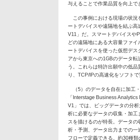
与えることで作業品質を向上で
この事例における現場の状況を
ートデバイスや遠隔地を結ぶ高速転送ソフト「I
V11」だ。スマートデバイスや
どの遠隔地にある大容量ファイ
ートデバイスを使った仮想デス
アから東京への1GBのデータ転
う。これらは特許出願中の低品
り、TCP/IPの高速化をソフ
（5）のデータを自在に加工・
「Interstage Business Analytics
V1」では、ビッグデータの分
析に必要なデータの収集・加工
スを描けるのが特長。データの
析・予測、データ出力までの一
フローで定義できる。約30種類