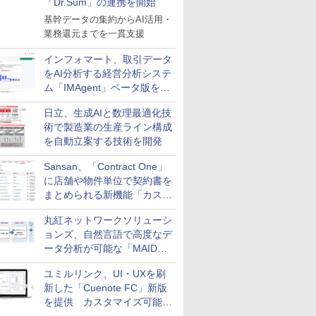
「Dr.Sum」の連携を開始
基幹データの集約からAI活用・
業務還元までを一貫支援
インフォマート、取引データ
をAI分析する経営分析システ
ム「IMAgent」ベータ版を提
供
日立、生成AIと数理最適化技
術で製造業の生産ライン構成
を自動立案する技術を開発
Sansan、「Contract One」
に店舗や物件単位で契約書を
まとめられる新機能「カスタ
ム契約ツリー」を追加
丸紅ネットワークソリューシ
ョンズ、自然言語で高度なデ
ータ分析が可能な「MAIDOA
AI ASSIST」を9月より提供
ユミルリンク、UI・UXを刷
新した「Cuenote FC」新版
を提供 カスタマイズ可能な