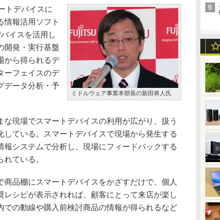
ートデバイスに
る情報活用ソフト
デバイスを活用し
の開発・実行基盤
場から得られるデ
ターフェイスのデ
グデータ分析・予
ミドルウェア事業本部長の新田将人氏
な現場でスマートデバイスの利用が広がり、扱う
化している。スマートデバイスで現場から発生する
情報システムで分析し、現場にフィードバックする
られている。
商品棚にスマートデバイスをかざすだけで、個人
奨レシピが表示されれば、顧客にとって来店が楽し
内での動線や購入前検討商品の情報が得られるなど