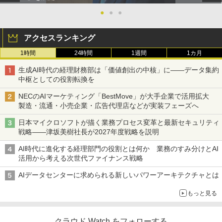
●
●
●
アクセスランキング
1時間
24時間
1週間
1カ月
生成AI時代の経理財務部は「価値創出の中核」に――データ集約
中枢としての役割転換を
NECのAIマーケティング「BestMove」が大手企業で活用拡大
製造・流通・小売企業・広告代理店などが実装フェーズへ
日本マイクロソフトが描く業務プロセス変革と最新セキュリティ
戦略――津坂美樹社長が2027年度戦略を説明
AI時代に進化する経理部門の役割とは何か 業務のすみ分けとAI
活用から考える次世代ファイナンス戦略
AIデータセンターに求められる新しいパワーアーキテクチャとは
もっと見る
クラウド Watch をフォローする