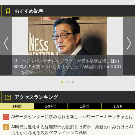
おすすめ記事
リコージャパンとナレッジワークが資本業務提携、社内
6000人の実践ノウハウを生かした「AI商談記録 for RICO
H」を展開へ
●
●
●
アクセスランキング
1時間
24時間
1週間
1カ月
AIデータセンターに求められる新しいパワーアーキテクチャとは
AI時代に進化する経理部門の役割とは何か 業務のすみ分けとAI
活用から考える次世代ファイナンス戦略