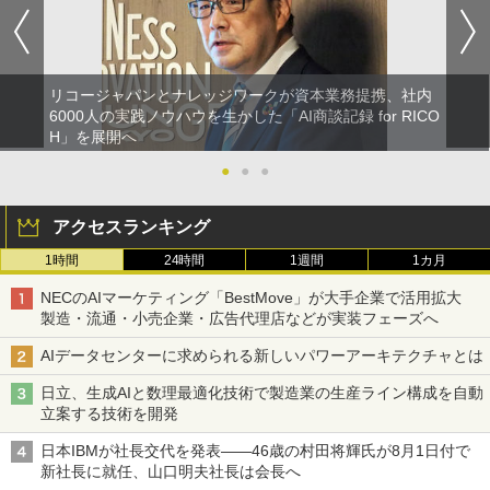
リコージャパンとナレッジワークが資本業務提携、社内
6000人の実践ノウハウを生かした「AI商談記録 for RICO
H」を展開へ
●
●
●
アクセスランキング
1時間
24時間
1週間
1カ月
NECのAIマーケティング「BestMove」が大手企業で活用拡大
製造・流通・小売企業・広告代理店などが実装フェーズへ
AIデータセンターに求められる新しいパワーアーキテクチャとは
日立、生成AIと数理最適化技術で製造業の生産ライン構成を自動
立案する技術を開発
日本IBMが社長交代を発表――46歳の村田将輝氏が8月1日付で
新社長に就任、山口明夫社長は会長へ