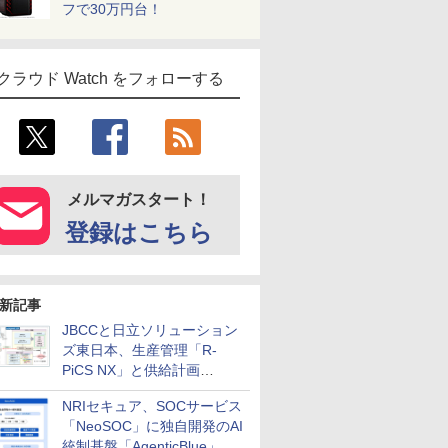
フで30万円台！
クラウド Watch をフォローする
メルマガスタート！
登録はこちら
新記事
JBCCと日立ソリューション
ズ東日本、生産管理「R-
PiCS NX」と供給計画
「scSQUARE ISP」の連携サ
NRIセキュア、SOCサービス
ービスを提供開始
「NeoSOC」に独自開発のAI
統制基盤「AgenticBlue」を