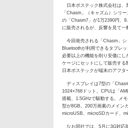
日本ポステック株式会社は、業務
「Chasm」（キャズム）シリ
の「Chasm7」が1万2390円、
に販売されるが、反響を見て一
今回発売される「Chasm」シリーズ
Bluetoothが利用できるタ
必要以上の機能を削り安価にし
ケージにセットにして販売する
日本ポステックが端末のアフタ
ディスプレイは7型の「Chasm7」
1024×768ドット。CPUは「AML
搭載、1.5GHzで駆動する。メモ
型が8GB。200万画素のメイ
microUSB、microSDカード、
なお同社では、5月に3G対応版の