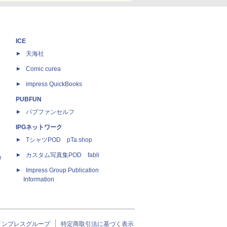
ICE
天海社
ス
Comic curea
impress QuickBooks
PUBFUN
パブファンセルフ
IPGネットワーク
TシャツPOD pTa.shop
カスタム写真集POD fabli
e
Impress Group Publication
Information
インプレスグループ
特定商取引法に基づく表示