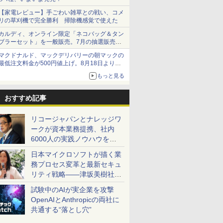
【家電レビュー】手ごわい雑草との戦い、コメ
リの草刈機で完全勝利 掃除機感覚で使えた
カルディ、オンライン限定「ネコバッグ＆タン
ブラーセット」を一般販売。7月の抽選販売の
当選無効分
マクドナルド、マックデリバリーの朝マックの
最低注文料金が500円値上げ。8月18日より
1,500円から受付
もっと見る
おすすめ記事
リコージャパンとナレッジワ
ークが資本業務提携、社内
6000人の実践ノウハウを生
かした「AI商談記録 for
日本マイクロソフトが描く業
RICOH」を展開へ
務プロセス変革と最新セキュ
リティ戦略――津坂美樹社長
が2027年度戦略を説明
試験中のAIが実企業を攻撃
OpenAIとAnthropicの両社に
共通する“落とし穴”