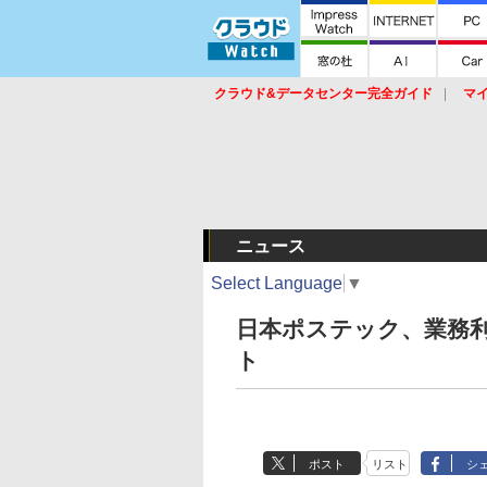
クラウド&データセンター完全ガイド
マ
サービス
セキュリティ
ネットワーク
スイッチ
ルータ
導入事例
イベ
ニュース
Select Language
▼
日本ポステック、業務利
ト
ポスト
リスト
シ