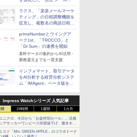
送信防止アドインサービス」
ラクス、「楽楽メールマーケ
を提供
ティング」の日程調整機能を
拡充し、複数名の商談日程調
整を効率化
primeNumberとウイングア
ーク1st、「TROCCO」と
「Dr.Sum」の連携を開始
基幹データの集約からAI活用・
業務還元までを一貫支援
インフォマート、取引データ
をAI分析する経営分析システ
ム「IMAgent」ベータ版を提
供
Impress Watchシリーズ 人気記事
時間
24時間
1週間
1カ月
ユニクロ、今日から「お盆特別セール」。涼感
シアサッカーワンピース待望値下げ、撥水ギア
ショーツは1990円に
ミスド「Mrs. GREEN APPLE」のコラボドーナ
ツ4種、いよいよ発売！