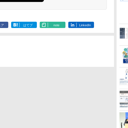
ェア
はてブ
note
LinkedIn