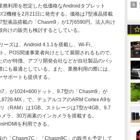
利用を想定した低価格なAndroidタブレット
ーズ2機種を2月21日に発売する。価格は7型液晶搭載
9.7型液晶搭載の「Chasm9」が1万6590円。法人向け
般向けの販売も検討するとしている。
は、Android 4.1.1を搭載し、Wi-Fi、
ブレット。POS関連事業者向けとして展開されるもので、
たのが特徴。アプリ開発会社などが自社製品のパッ
際にも最適としている。また、業務利用の際には、
ーサポートも提供する。
が1024×600ドット、9.7型の「Chasm9」が
8726-MX」で、デュアルコアのARM Cortex A9を
リ（RAM）は1GB。ストレージは7型が4GB、9.7
ンカメラ、30万画素のインカメラを搭載する。
miniHDMIを利用できる。
「Chasm7C」「Chasm9C」の販売も予定して