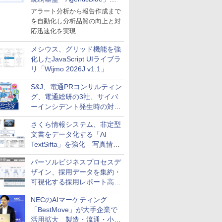
導入
アラート分析から報告作成まで
を自動化し分析品質の向上と対
応迅速化を実現
メシウス、グリッド機能を強
化したJavaScript UIライブラ
リ「Wijmo 2026J v1.1」
S&J、電通PRコンサルティン
グ、電通総研の3社、サイバ
ーインシデント発生時の対応
と危機管理広報を一体的に訓
さくら情報システム、非定型
練するプログラムを提供
文書をデータ化する「AI
TextSifta」を強化 写真情報
のデータ化などに対応
パーソルビジネスプロセスデ
ザイン、採用データを集約・
可視化する採用レポート高速
化サービスを提供
NECのAIマーケティング
「BestMove」が大手企業で
活用拡大 製造・流通・小売