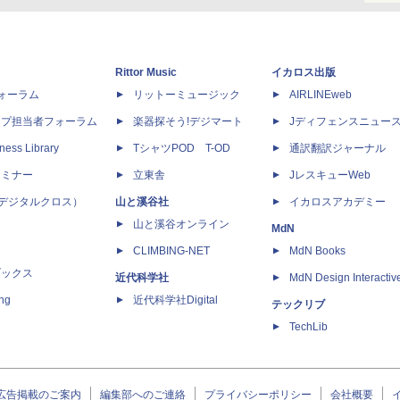
Rittor Music
イカロス出版
dフォーラム
リットーミュージック
AIRLINEweb
ップ担当者フォーラム
楽器探そう!デジマート
Jディフェンスニュー
ness Library
TシャツPOD T-OD
通訳翻訳ジャーナル
セミナー
立東舎
JレスキューWeb
 X（デジタルクロス）
山と溪谷社
イカロスアカデミー
山と溪谷オンライン
MdN
CLIMBING-NET
MdN Books
ブックス
近代科学社
MdN Design Interactiv
ing
近代科学社Digital
テックリブ
TechLib
広告掲載のご案内
編集部へのご連絡
プライバシーポリシー
会社概要