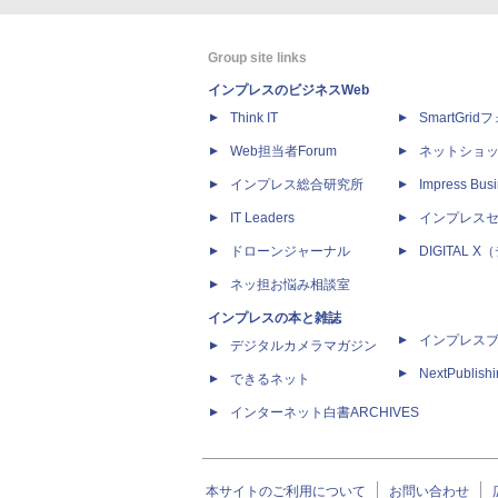
Group site links
インプレスのビジネスWeb
Think IT
SmartGri
Web担当者Forum
ネットショ
インプレス総合研究所
Impress Busi
IT Leaders
インプレス
ドローンジャーナル
DIGITAL
ネッ担お悩み相談室
インプレスの本と雑誌
インプレス
デジタルカメラマガジン
NextPublish
できるネット
インターネット白書ARCHIVES
本サイトのご利用について
お問い合わせ