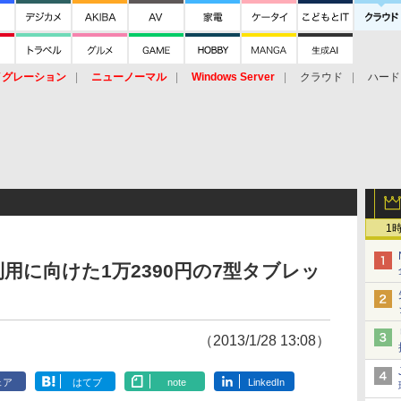
イグレーション
ニューノーマル
Windows Server
クラウド
ハード
トピック
ストレージ（HW）
オープンソース
SaaS
標的型
ント
1
用に向けた1万2390円の7型タブレッ
（2013/1/28 13:08）
ェア
はてブ
note
LinkedIn