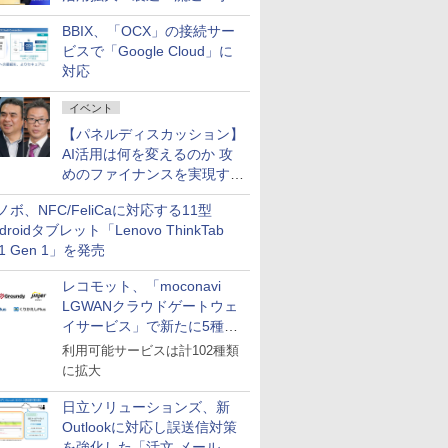
企業・広告代理店などが実装
BBIX、「OCX」の接続サー
フェーズへ
ビスで「Google Cloud」に
対応
イベント
【パネルディスカッション】
AI活用は何を変えるのか 攻
めのファイナンスを実現する
業務設計とマインドセット変
ノボ、NFC/FeliCaに対応する11型
革
droidタブレット「Lenovo ThinkTab
11 Gen 1」を発売
レコモット、「moconavi
LGWANクラウドゲートウェ
イサービス」で新たに5種類
のサービスと連携開始
利用可能サービスは計102種類
に拡大
日立ソリューションズ、新
Outlookに対応し誤送信対策
を強化した「活文 メール誤