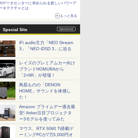
AIデータセンターに求められる新しいパワーア
ーキテクチャとは
もっと見る
Special Site
iFi audio主力「NEO Stream
3」「NEO iDSD 3」に迫る
レイズのプレミアムカー向け
ブランドHOMURAから
「2×9R」が登場！
鳥肌ものの「DENON
HOME」サウンドを体感し
た！
Amazon プライムデー過去最
安! Anker注目プロジェクタ
ー3モデルを使ってみた
マウス、RTX 5060 Ti搭載ゲ
ーミングPCが7万5,000円オ