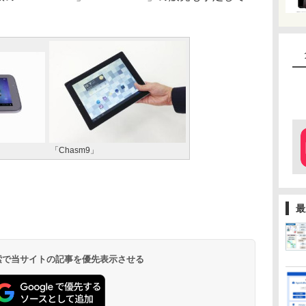
「Chasm9」
最
 検索で当サイトの記事を優先表示させる