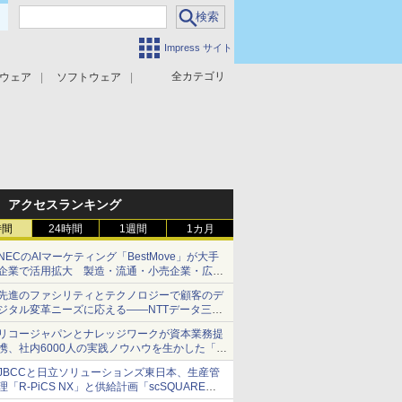
Impress サイト
全カテゴリ
ウェア
ソフトウェア
攻撃対策
マルウェア対策
アクセスランキング
時間
24時間
1週間
1カ月
NECのAIマーケティング「BestMove」が大手
企業で活用拡大 製造・流通・小売企業・広告
代理店などが実装フェーズへ
先進のファシリティとテクノロジーで顧客のデ
ジタル変革ニーズに応える――NTTデータ三鷹
データセンターEAST
リコージャパンとナレッジワークが資本業務提
携、社内6000人の実践ノウハウを生かした「AI
商談記録 for RICOH」を展開へ
JBCCと日立ソリューションズ東日本、生産管
理「R-PiCS NX」と供給計画「scSQUARE
ISP」の連携サービスを提供開始