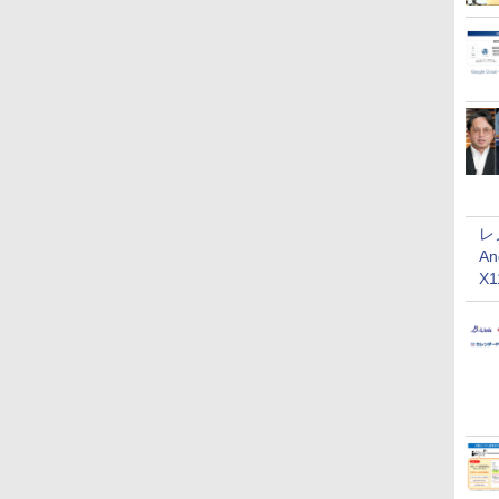
レ
An
X