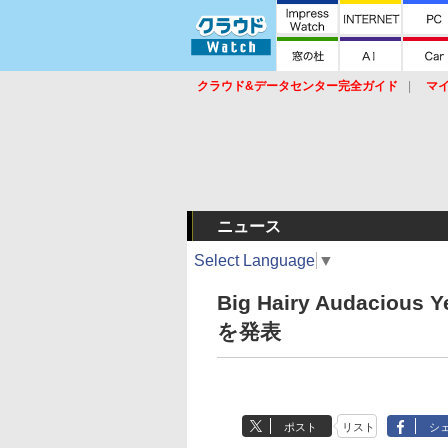
クラウド&データセンター完全ガイド
マ
サービス
セキュリティ
ネットワーク
スイッチ
ルータ
導入事例
イベ
ニュース
Select Language
▼
Big Hairy Audaci
を発表
ポスト
リスト
シ