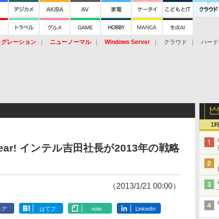
イグレーション
ニューノーマル
Windows Server
クラウド
ハード
トピック
ストレージ（HW）
オープンソース
SaaS
標的型
ント
1
ous Year! インテル吉田社長が2013年の戦略
（2013/1/21 00:00）
ェア
はてブ
note
LinkedIn