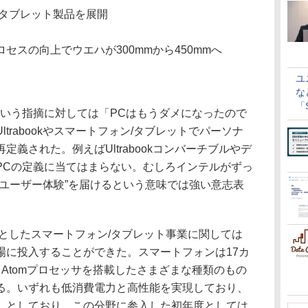
/タブレット製品を展開
セスの向上でウエハが300mmから450mmへ
ユ
な
「S
いう指摘に対しては「PCはもうダメになったので
に
trabookやスマートフォン/タブレットでパーソナ
義された。例えばUltrabookコンバーチブルやデ
PCの定義に当てはまらない。むしろインテルがずっ
いユーザー体験”を届けるという意味では強い意志表
としたスマートフォン/タブレット事業に関しては
場に投入することができた。スマートフォンは17カ
Atomプロセッサを搭載したさまざまな種類のもの
る。いずれも低消費電力と高性能を実現しており、
」としており、この分野に参入した初年度としては