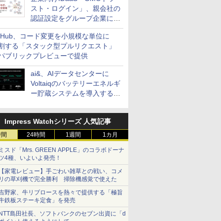
スト・ログイン」、親会社の
認証設定をグループ企業に展
開できる新機能を提供
itHub、コード変更を小規模な単位に
割する「スタック型プルリクエスト」
パブリックプレビューで提供
ai&、AIデータセンターに
Voltaiqのバッテリーエネルギ
ー貯蔵システムを導入する計
画を発表
Impress Watchシリーズ 人気記事
時間
24時間
1週間
1カ月
ミスド「Mrs. GREEN APPLE」のコラボドーナ
ツ4種、いよいよ発売！
【家電レビュー】手ごわい雑草との戦い、コメ
リの草刈機で完全勝利 掃除機感覚で使えた
吉野家、牛リブロースを熱々で提供する「極旨
牛鉄板ステーキ定食」を発売
NTT島田社長、ソフトバンクのセブン出資に「d