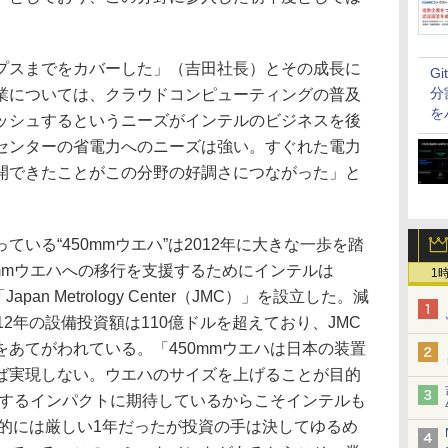
。
スまでをカバーした」（吉田社長）とその成長に
G
分
業については、クラウドコンピューティングの普及
を
ッシュするというニーズがインテルのビジネスを後
センターの省電力へのニーズは強い。すぐれた電力
開できたことがこの分野の好調さにつながった」と
いる“450mmウエハ”は2012年に大きな一歩を踏
mmウエハへの移行を支援するためにインテルは
1
an Metrology Center（JMC）」を設立した。減
12年の設備投資額は110億ドルを超えており、JMC
あてがわれている。「450mmウエハは日本の装置
ば実現しない。ウエハのサイズを上げることが目的
現するインパクトに期待しているからこそインテルも
字的には厳しい1年だったが投資の手は決してゆるめ