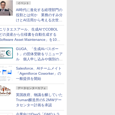
イベント
AI時代に進化する経理部門の
役割とは何か 業務のすみ分
けとAI活用から考える次世代
ファイナンス戦略
ニリタエスアール、生成AIでCOBOL
どの資産から仕様書を自動生成する
oftware Asset Maintenance」を10月
発売
GUGA、「生成AIパスポー
ト」の団体受験をリニューア
ル 個人申し込みや個別の支
払いなどに対応
Salesforce、AIチームメイト
「Agentforce Coworker」の
一般提供を開始
データセンターカフェ
英国政府、物議を醸していた
Truman醸造所の5.2MWデー
タセンター計画を承認
企業向けIDaaS「GMOトラ