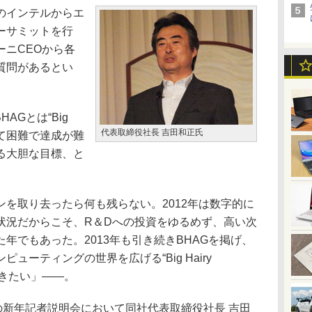
のインテルからエ
ーサミットを行
ーニCEOから各
質問があるとい
BHAGとは“Big
代表取締役社長 吉田和正氏
、大きくて困難で達成が難
る大胆な目標、と
を取り去ったら何も残らない。2012年は数字的に
状況だからこそ、R＆Dへの投資をゆるめず、高い次
年でもあった。2013年も引き続きBHAGを掲げ、
ューティングの世界を広げる“Big Hairy
していきたい」――。
の新年記者説明会において同社代表取締役社長 吉田