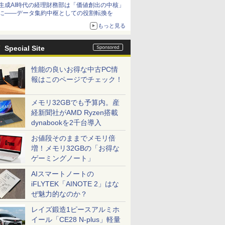
生成AI時代の経理財務部は「価値創出の中核」
に――データ集約中枢としての役割転換を
もっと見る
Special Site
性能の良いお得な中古PC情
報はこのページでチェック！
メモリ32GBでも予算内。産
経新聞社がAMD Ryzen搭載
dynabookを2千台導入
お値段そのままでメモリ倍
増！メモリ32GBの「お得な
ゲーミングノート」
AIスマートノートの
iFLYTEK「AINOTE 2」はな
ぜ魅力的なのか？
レイズ鍛造1ピースアルミホ
イール「CE28 N-plus」軽量