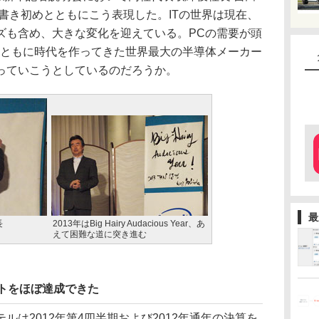
の書き初めとともにこう表現した。ITの世界は現在、
ズも含め、大きな変化を迎えている。PCの需要が頭
Cともに時代を作ってきた世界最大の半導体メーカー
っていこうとしているのだろうか。
最
長
2013年はBig Hairy Audacious Year、あ
えて困難な道に突き進む
ントをほぼ達成できた
は2012年第4四半期および2012年通年の決算を