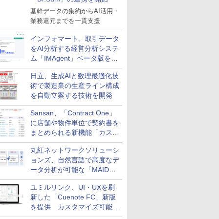
基幹データの集約からAI活用・
業務還元までを一貫支援
インフォマート、取引データ
をAI分析する経営分析システ
ム「IMAgent」ベータ版を提
供
日立、生成AIと数理最適化技
術で製造業の生産ライン構成
を自動立案する技術を開発
Sansan、「Contract One」
に店舗や物件単位で契約書を
まとめられる新機能「カスタ
ム契約ツリー」を追加
丸紅ネットワークソリューシ
ョンズ、自然言語で高度なデ
ータ分析が可能な「MAIDOA
AI ASSIST」を9月より提供
ユミルリンク、UI・UXを刷
新した「Cuenote FC」新版
を提供 カスタマイズ可能な
ダッシュボード画面を搭載