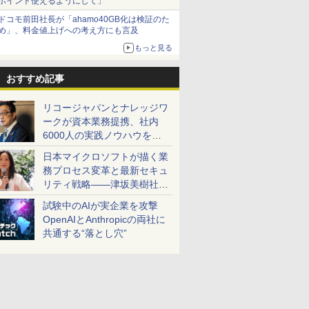
ポイント使えるようにして」
ドコモ前田社長が「ahamo40GB化は検証のた
め」、料金値上げへの考え方にも言及
もっと見る
おすすめ記事
リコージャパンとナレッジワ
ークが資本業務提携、社内
6000人の実践ノウハウを生
かした「AI商談記録 for
日本マイクロソフトが描く業
RICOH」を展開へ
務プロセス変革と最新セキュ
リティ戦略――津坂美樹社長
が2027年度戦略を説明
試験中のAIが実企業を攻撃
OpenAIとAnthropicの両社に
共通する“落とし穴”