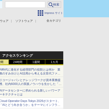
Impress サイト
全カテゴリ
ウェア
ソフトウェア
攻撃対策
マルウェア対策
アクセスランキング
時間
24時間
1週間
1カ月
AI時代に進化する経理部門の役割とは何か 業
務のすみ分けとAI活用から考える次世代ファイ
ナンス戦略
リコージャパンとナレッジワークが資本業務提
携、社内6000人の実践ノウハウを生かした「AI
商談記録 for RICOH」を展開へ
AIデータセンターに求められる新しいパワーア
ーキテクチャとは
Cloud Operator Days Tokyo 2026がスタート、
「AIとどう向き合うか」をテーマにインフラ運
用の知見を集約