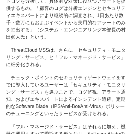
トログを分析して、具体的な対策に役立つアラートを提
供するもの。「顧客のログは分析エンジンとセキュリテ
ィエキスパートにより継続的に調査され、1日あたり数
千・数万にもおよぶイベントから実用的なアラートのみ
を抽出する」（システム・エンジニアリング本部長の村
田眞人氏）という。
ThreatCloud MSSは、さらに「セキュリティ・モニタ
リング・サービス」と「フル・マネージド・サービス」
に細分化される。
チェック・ポイントのセキュリティゲートウェイをす
でに導入しているユーザーは「セキュリティ・モニタリ
ング・サービス」を選ぶことで、ログ監視、アラート通
知、およびエキスパートによるインシデント追跡、定期
的なSoftware Blade（IPS/Anti-Bot/Anti-Virus）ポリシー
のチューニングといったサービスが受けられる。
「フル・マネージド・サービス」はそれらに加え、機
器の運用もすべて委託する形となり、Software Bladeの