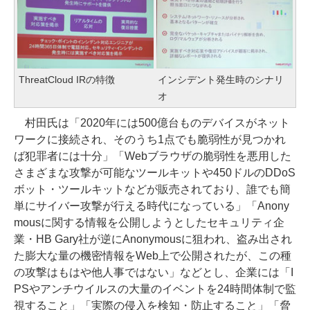
ThreatCloud IRの特徴
インシデント発生時のシナリ
オ
村田氏は「2020年には500億台ものデバイスがネット
ワークに接続され、そのうち1点でも脆弱性が見つかれ
ば犯罪者には十分」「Webブラウザの脆弱性を悪用した
さまざまな攻撃が可能なツールキットや450ドルのDDoS
ボット・ツールキットなどが販売されており、誰でも簡
単にサイバー攻撃が行える時代になっている」「Anony
mousに関する情報を公開しようとしたセキュリティ企
業・HB Gary社が逆にAnonymousに狙われ、盗み出され
た膨大な量の機密情報をWeb上で公開されたが、この種
の攻撃はもはや他人事ではない」などとし、企業には「I
PSやアンチウイルスの大量のイベントを24時間体制で監
視すること」「実際の侵入を検知・防止すること」「脅